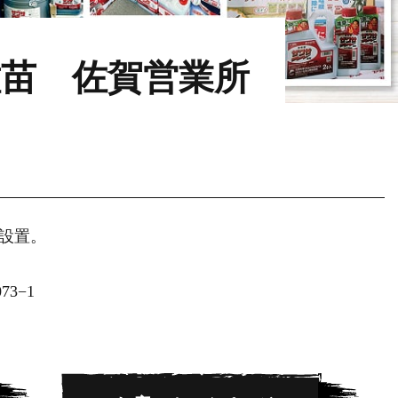
苗 佐賀営業所
設置。
3−1