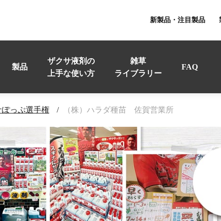
新製品・注目製品
ザクサ液剤の
雑草
製品
FAQ
上手な使い方
ライブラリー
サぽっぷ選手権
（株）ハラダ種苗 佐賀営業所