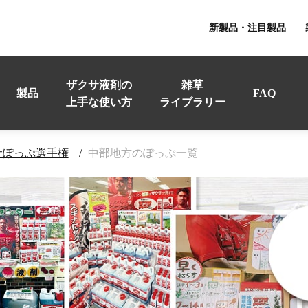
新製品・注目製品
ザクサ液剤の
雑草
製品
FAQ
上手な使い方
ライブラリー
サぽっぷ選手権
中部地方のぽっぷ一覧