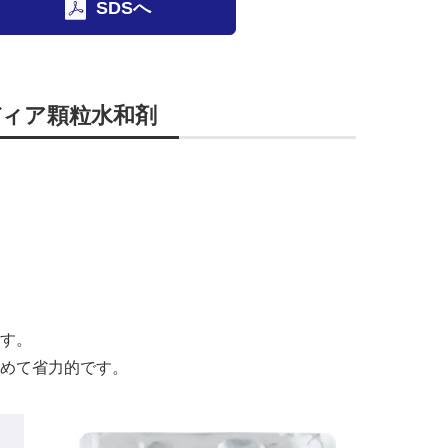
SDSへ
゙ィア顆粒水和剤
す。
めて省力的です。