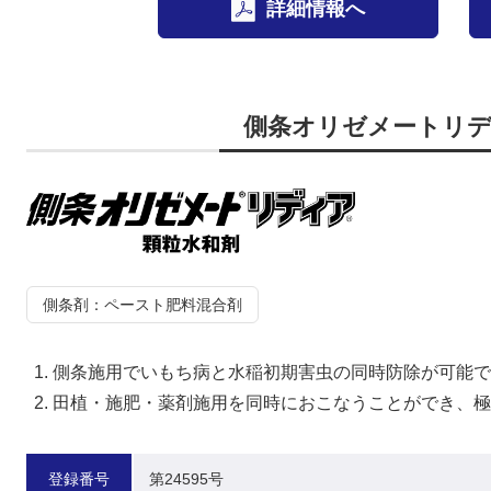
詳細情報へ
側条オリゼメートリテ
側条剤：ペースト肥料混合剤
側条施用でいもち病と水稲初期害虫の同時防除が可能で
田植・施肥・薬剤施用を同時におこなうことができ、極
登録番号
第24595号