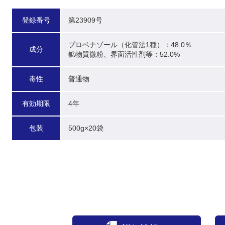
登録番号
第23909号
プロベナゾール（化管法1種）：48.0％

成分
鉱物質微粉、界面活性剤等：52.0%
毒性
普通物
有効期限
4年
包装
500g×20袋