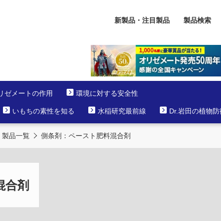
新製品・注目製品
製品検索
リゼメートの作用
環境に対する安全性
いもちの素性を知る
水稲研究最前線
Dr.岩田の植物
製品一覧
側条剤：ペースト肥料混合剤
混合剤