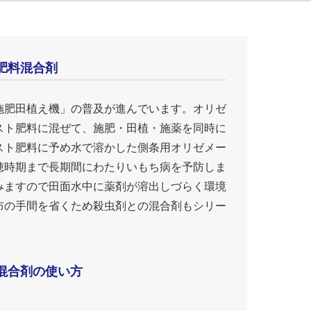
肥料混合剤
施肥田植え機」の普及が進んでいます。オリゼ
スト肥料に混ぜて、施肥・田植・施薬を同時に
スト肥料に予め水で溶かした側条用オリゼメー
穂時期まで長期間にわたりいもち病を予防しま
みますので田面水中に薬剤が溶出しづらく環境
布の手間を省くため殺虫剤との混合剤もシリー
混合剤の使い方