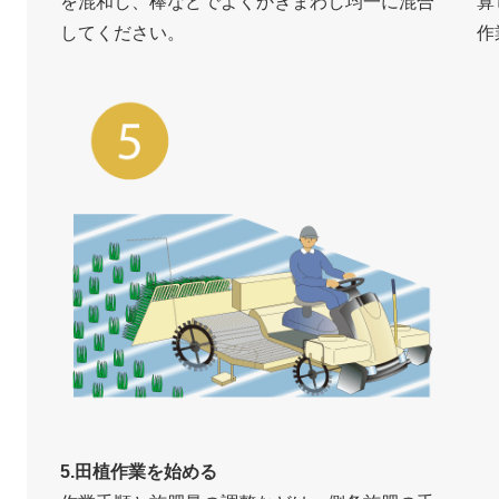
を混和し、棒などでよくかきまわし均一に混合
算
してください。
作
5.田植作業を始める