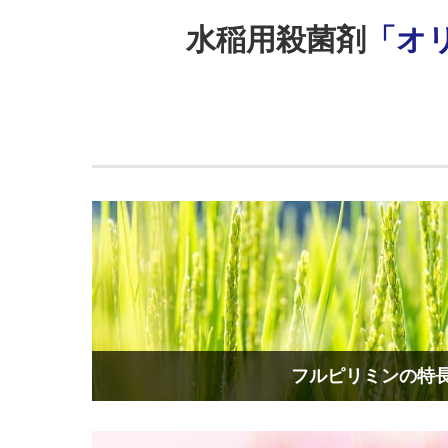
水稲用殺菌剤
「オ
フルピリミンの特