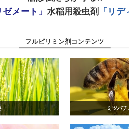
リゼメート」
水稲用殺虫剤
「リデ
フルピリミン剤コンテンツ
長
ミツバチ