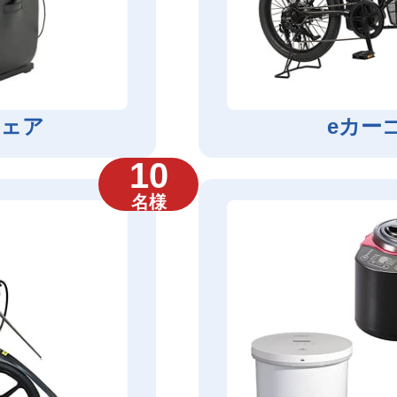
ェア
eカー
10
名様