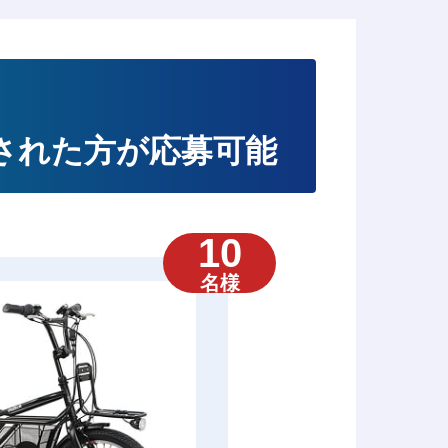
入された方が応募可能
10
名様