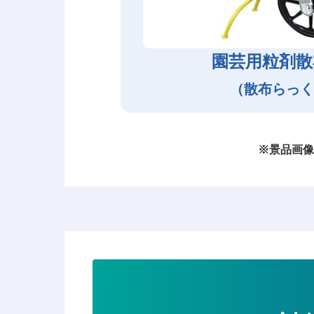
園芸用粒剤散
（散布らっく
※景品画像