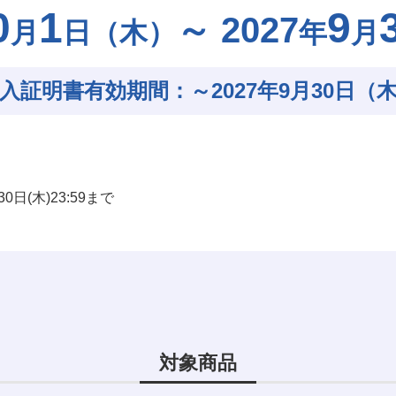
0
1
9
～
2027
月
日
（木）
年
月
入証明書有効期間：
～2027年9月30日（
日(木)23:59まで
対象商品