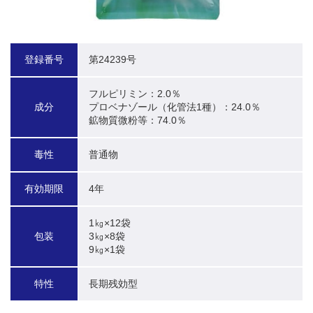
登録番号
第24239号
フルピリミン：2.0％

成分
プロベナゾール（化管法1種）：24.0％

鉱物質微粉等：74.0％
毒性
普通物
有効期限
4年
1㎏×12袋

包装
3㎏×8袋

9㎏×1袋
特性
長期残効型