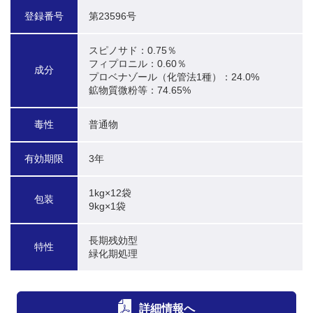
登録番号
第23596号
スピノサド：0.75％

フィプロニル：0.60％

成分
プロベナゾール（化管法1種）：24.0%

鉱物質微粉等：74.65%
毒性
普通物
有効期限
3年
1kg×12袋

包装
9kg×1袋
長期残効型

特性
緑化期処理
詳細情報へ