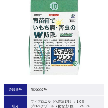
登録番号
第20007号
フィプロニル（化管法1種）：1.0％

成分
プロベナゾール（化管法1種）：24.0％
