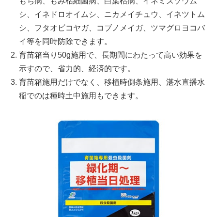
もち病、もみ枯細菌病、白葉枯病、イネミズゾウム
シ、イネドロオイムシ、ニカメイチュウ、イネツトム
シ、フタオビコヤガ、コブノメイガ、ツマグロヨコバ
イ等を同時防除できます。
育苗箱当り50g施用で、長期間にわたって高い効果を
示すので、省力的、経済的です。
育苗箱施用だけでなく、移植時側条施用、湛水直播水
稲でのは種時土中施用もできます。