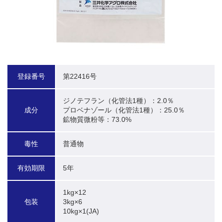
登録番号
第22416号
ジノテフラン（化管法1種）：2.0％

成分
プロベナゾール（化管法1種）：25.0％

鉱物質微粉等：73.0%
毒性
普通物
有効期限
5年
1kg×12

包装
3kg×6

10kg×1(JA)