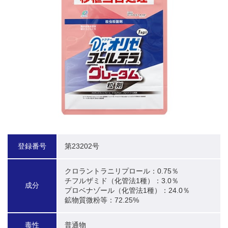
登録番号
第23202号
クロラントラニリプロール：0.75％

チフルザミド（化管法1種）：3.0％

成分
プロベナゾール（化管法1種）：24.0％

鉱物質微粉等：72.25%
毒性
普通物