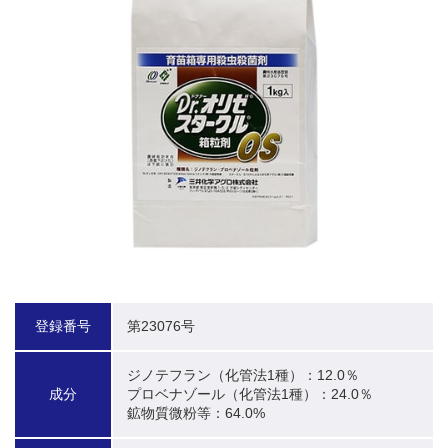
登録番号
第23076号
ジノテフラン（化管法1種）：12.0％

成分
プロベナゾール（化管法1種）：24.0％

鉱物質微粉等：64.0%