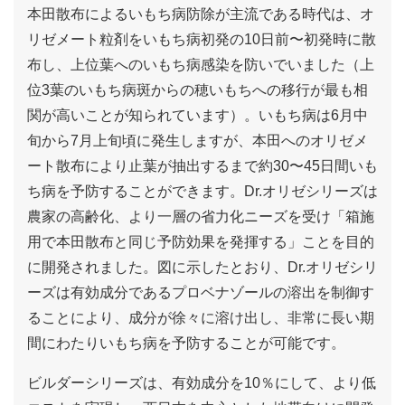
本田散布によるいもち病防除が主流である時代は、オ
リゼメート粒剤をいもち病初発の10日前〜初発時に散
布し、上位葉へのいもち病感染を防いでいました（上
位3葉のいもち病斑からの穂いもちへの移行が最も相
関が高いことが知られています）。いもち病は6月中
旬から7月上旬頃に発生しますが、本田へのオリゼメ
ート散布により止葉が抽出するまで約30〜45日間いも
ち病を予防することができます。Dr.オリゼシリーズは
農家の高齢化、より一層の省力化ニーズを受け「箱施
用で本田散布と同じ予防効果を発揮する」ことを目的
に開発されました。図に示したとおり、Dr.オリゼシリ
ーズは有効成分であるプロベナゾールの溶出を制御す
ることにより、成分が徐々に溶け出し、非常に長い期
間にわたりいもち病を予防することが可能です。
ビルダーシリーズは、有効成分を10％にして、より低