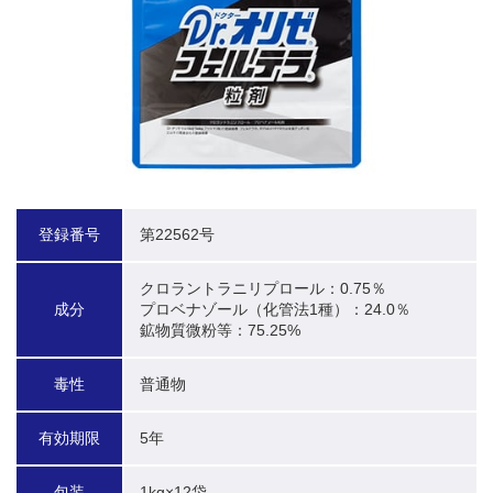
登録番号
第22562号
クロラントラニリプロール：0.75％

成分
プロベナゾール（化管法1種）：24.0％

鉱物質微粉等：75.25%
毒性
普通物
有効期限
5年
包装
1kg×12袋