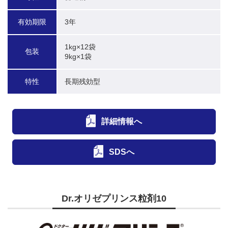
有効期限
3年
1kg×12袋

包装
9kg×1袋
特性
長期残効型
詳細情報へ
SDSへ
Dr.オリゼプリンス粒剤10