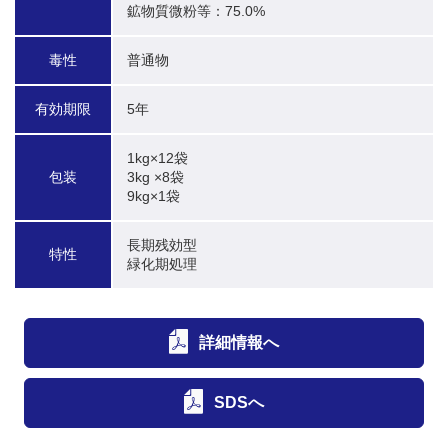
鉱物質微粉等：75.0%
毒性
普通物
有効期限
5年
1kg×12袋

包装
3kg ×8袋

9kg×1袋
長期残効型

特性
緑化期処理
詳細情報へ
SDSへ