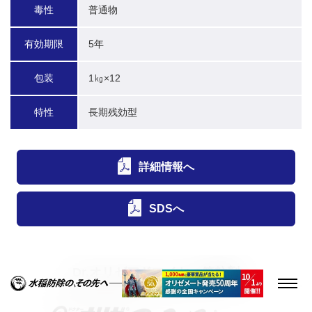
毒性
普通物
有効期限
5年
包装
1㎏×12
特性
長期残効型
詳細情報へ
SDSへ
Dr.オリゼアドマイヤー箱粒剤