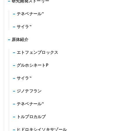
研究開発ストーリー
テネベナール™
サイラ™
原体紹介
エトフェンプロックス
グルホシネートP
サイラ™
ジノテフラン
テネベナール™
トルプロカルブ
ヒドロキシイソキサゾール