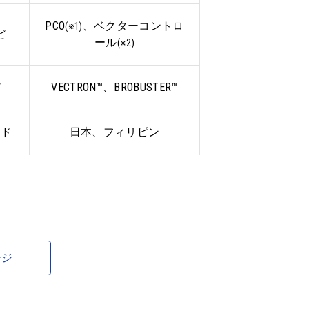
PCO
、ベクターコントロ
(※1)
ど
ール
(※2)
ど
VECTRON™、BROBUSTER™
ンド
日本、フィリピン
ージ