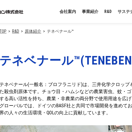
会社案内
事業紹介
R&D
サステ
TOP
R&D
原体紹介
テネベナール™
テネベナール™(TENEBENA
テネベナール(一般名：ブロフラニリド)は、三井化学クロッ
た殺虫剤原体です。チョウ目・ハムシなどの農業害虫、蚊・ゴ
する高い活性を持ち、農業・非農業の両分野で使用用途を広げ
グローバルでは、ドイツのBASF社と共同で市場開発を進めて
界の人々の生活環境・QOLの向上に貢献しています。