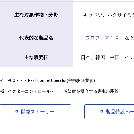
主な対象作物・分野
キャベツ、ハクサイな
代表的な製品名
ブロフレア™
な
主な販売国
日本、韓国、中国、イ
PCO・・・Pest Control Operator(害虫駆除業者)
ベクターコントロール・・・感染症を媒介する害虫の駆除
開発ストーリー
製品特設ペ