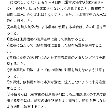
一に散布し、少なくとも３～４日間は通常の湛水状態(水深３～
５cm)を保ち、田面を露出させないよう注意すること。散布後７
日間は落水、かけ流しはしないこと。また、止水期間中の入水は
静かに行うこと。

(7)本剤を無人航空機による散布に使用する場合は、次の注意を守
ること。

1)散布は使用機種の使用基準に従って実施すること。

2)散布に当たっては散布機種に適合した散布装置を使用するこ
と。

3)事前に薬剤の物理性に合わせて散布装置のメタリング開度を調
整すること。

4)散布薬剤の飛散によって他の植物に影響を与えないよう注意す
ること。

5)水源池、飲料用水等に本剤が飛散、流入しないように十分注意
すること。

(8)移植またはは種前後の初期除草剤による土壌処理との体系で使
用する場合には、雑草の発生状況をよく観察し、時期を失しない
よう適期に散布すること。
