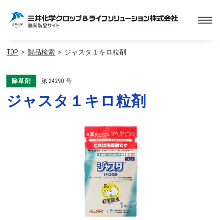
TOP
製品検索
ジャスタ１キロ粒剤
除草剤
第
24290
号
ジャスタ１キロ粒剤