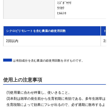
ﾐｽﾞｶﾞﾔﾂﾘ
ｳﾘｶﾜ
ﾋﾙﾑｼﾛ
シクロピリモレートを含む農薬の総使用回数
ト
2回以内
2
は有効成分を含む農薬の総使用回数を示すものです。
使用上の注意事項
(1)使用量に合わせ秤量し、使いきること。

(2)本剤は雑草の発生前から生育初期に有効である。多年生雑草は
生育段階によって効果にフレが出るので、必ず適期に散布するよ