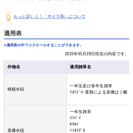
もっと詳しく！「サイラ剤」について
適用表
※適用表の中でスクロールすることができます。
2025年05月28日現在の内容です。
作物名
適用雑草名
一年生及び多年生雑草
移植水稲
ｱｵﾐﾄﾞﾛ･藻類による表層はく離
一年生雑草
ﾏﾂﾊﾞｲ
ﾎﾀﾙｲ
直播水稲
ﾍﾗｵﾓﾀﾞｶ