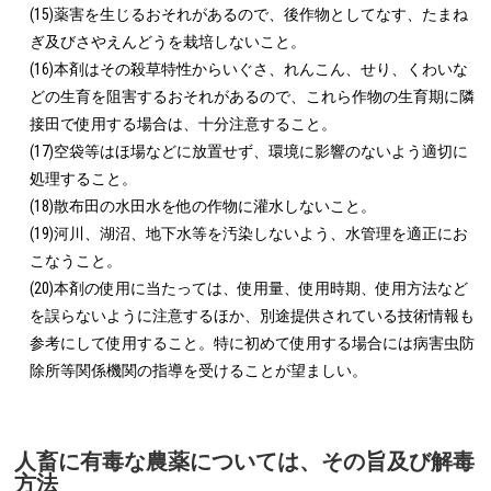
(15)薬害を生じるおそれがあるので、後作物としてなす、たまね
ぎ及びさやえんどうを栽培しないこと。

(16)本剤はその殺草特性からいぐさ、れんこん、せり、くわいな
どの生育を阻害するおそれがあるので、これら作物の生育期に隣
接田で使用する場合は、十分注意すること。

(17)空袋等はほ場などに放置せず、環境に影響のないよう適切に
処理すること。

(18)散布田の水田水を他の作物に灌水しないこと。

(19)河川、湖沼、地下水等を汚染しないよう、水管理を適正にお
こなうこと。

(20)本剤の使用に当たっては、使用量、使用時期、使用方法など
を誤らないように注意するほか、別途提供されている技術情報も
参考にして使用すること。特に初めて使用する場合には病害虫防
除所等関係機関の指導を受けることが望ましい。
人畜に有毒な農薬については、その旨及び解毒
方法