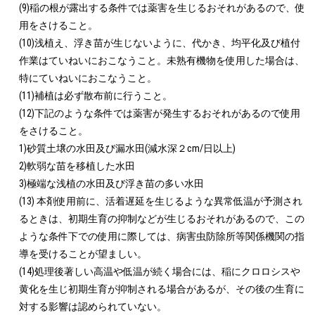
(9)稲の根が露出する条件では薬害を生じるおそれがあるので、使
用をさけること。

(10)浅植え、浮き苗が生じないように、代かき、均平化及び植付
作業はていねいにおこなうこと。未熟有機物を使用した場合は、
特にていねいにおこなうこと。

(11)補植は必ず散布前に行うこと。

(12)下記のような条件では薬害が発生するおそれがあるので使用
をさけること。

1)砂質土壌の水田及び漏水田(減水深２cm/日以上)

2)軟弱な苗を移植した水田

3)極端な浅植の水田及び浮き苗の多い水田

(13) 本剤使用前に、活着遅延を生じるような異常低温が予測され
るときは、初期生育の抑制などが生じるおそれがあるので、この
ような条件下での使用に際しては、病害虫防除所等関係機関の指
導を受けることが望ましい。

(14)処理後著しい高温や低温が続く場合には、稲にクロロシスや
黄化を生じ初期生育が抑制される場合があるが、その後の生育に
対する影響は認められていない。
