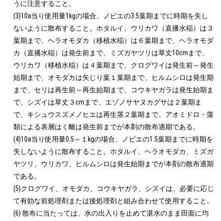
うに注意すること。

(3)10a当り使用量1kgの場合、ノビエの3.5葉期までに時期を失し
ないように散布すること。ホタルイ、ウリカワ（直播水稲）は３
葉期まで、ヘラオモダカ（移植水稲）は６葉期まで、ヘラオモダ
カ（直播水稲）は発生前まで、ミズガヤツリは草丈10cmまで、
ウリカワ（移植水稲）は４葉期まで、クログワイは発生前～発生
始期まで、オモダカは矢じり葉１葉期まで、ヒルムシロは発生期
まで、セリは再生前～再生始期まで、コウキヤガラは発生始期ま
で、シズイは草丈３cmまで、エゾノサヤヌカグサは２葉期ま
で、キシュウスズメノヒエは再生茎２葉期まで、アオミドロ・藻
類による表層はく離は発生前までが本剤の散布適期である。

(4)10a当り使用量0.5～１kgの場合、ノビエの1.5葉期までに時期を
失しないように散布すること。ホタルイ、ヘラオモダカ、ミズガ
ヤツリ、ウリカワ、ヒルムシロは発生始期までが本剤の散布適期
である。

(5)クログワイ、オモダカ、コウキヤガラ、シズイは、必要に応じ
て有効な前処理剤または後処理剤と組み合わせて使用すること。

(6) 散布に当たっては、水の出入りを止めて湛水のまま田面に均