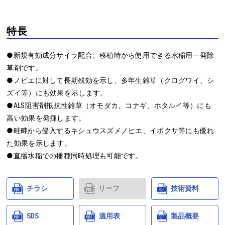
特長
●新規有効成分サイラ配合、移植時から使用できる水稲用一発除
草剤です。

●ノビエに対して長期残効を示し、多年生雑草（クログワイ、シ
ズイ等）にも効果を示します。

●ALS阻害剤抵抗性雑草（オモダカ、コナギ、ホタルイ等）にも
高い効果を発揮します。

●畦畔から侵入するキシュウスズメノヒエ、イボクサ等にも優れ
た効果を示します。

●直播水稲での播種同時処理も可能です。
チラシ
リーフ
技術資料
SDS
適用表
製品概要