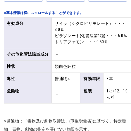
※基本情報は横にスクロールすることができます。
有効成分
サイラ（シクロピリモレート）・・・
3.0％

ピラゾレート(化管法第1種)・・・6.0％

トリアファモン・・・0.50％
その他化管法該当成分
－
性状
類白色細粒
毒性
普通物※
有効年限
3年
危険物
包装
1kg×12、10
－
㎏×1
※普通物：「毒物及び劇物取締法」(厚生労働省)に基づく、特定毒
物、毒物、劇物の指定を受けない物質を示す。