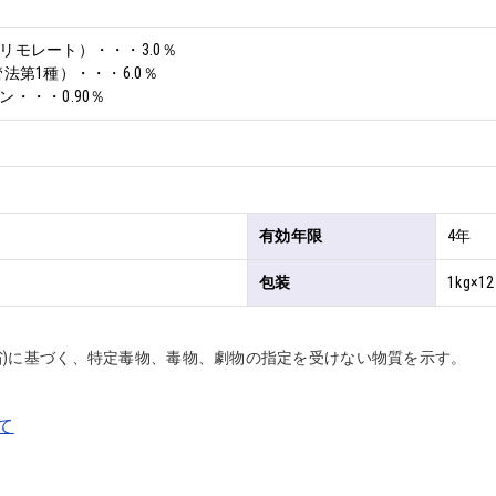
モレート）・・・3.0％

法第1種）・・・6.0％

・・・0.90％
有効年限
4年
包装
1kg×1
省)に基づく、特定毒物、毒物、劇物の指定を受けない物質を示す。
て