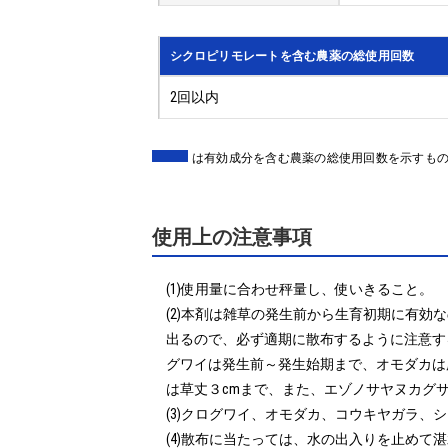
シクロピリモレートを含む農薬の総使用回数
2回以内
は有効成分を含む農薬の総使用回数を示すも
使用上の注意事項
(1)使用量に合わせ秤量し、使いきること。

(2)本剤は雑草の発生前から生育初期に有効
出るので、必ず適期に散布するように注意す
グワイは発生前～発生始期まで、オモダカは
は草丈３cmまで、また、エゾノサヤヌカグ
(3)クログワイ、オモダカ、コウキヤガラ、
(4)散布に当たっては、水の出入りを止めて