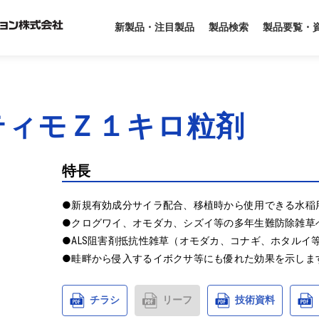
製品要覧・
新製品・注目製品
製品検索
ティモＺ１キロ粒剤
特長
●新規有効成分サイラ配合、移植時から使用できる水稲用
●クログワイ、オモダカ、シズイ等の多年生難防除雑草へ
●ALS阻害剤抵抗性雑草（オモダカ、コナギ、ホタルイ
●畦畔から侵入するイボクサ等にも優れた効果を示しま
チラシ
リーフ
技術資料