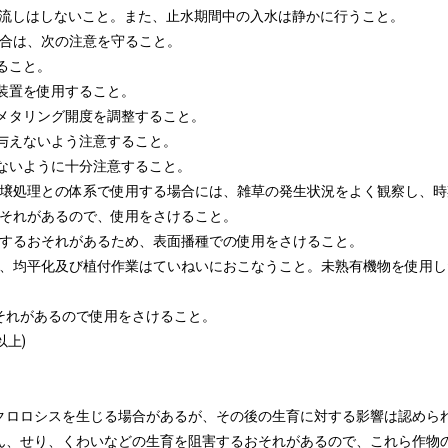
流しはしないこと。また、止水期間中の入水は静かに行うこと。

場合は、次の注意を守ること。

こと。

装置を使用すること。

メタリング開度を調整すること。

与えないよう注意すること。

ないように十分注意すること。

る土壌処理との体系で使用する場合には、雑草の発生状況をよく観察し、時
おそれがあるので、使用をさけること。

生するおそれがあるため、表面播種での使用をさけること。

かき、均平化及び植付作業はていねいにおこなうこと。未熟有機物を使用し
それがあるので使用をさけること。

上)

にクロロシスを生じる場合があるが、その後の生育に対する影響は認められ
んこん、せり、くわいなどの生育を阻害するおそれがあるので、これら作