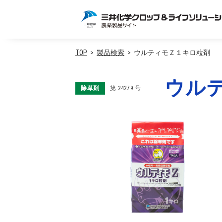
TOP
製品検索
ウルティモＺ１キロ粒剤
ウル
除草剤
第
24279
号