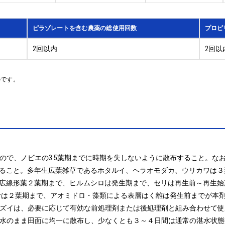
ピラゾレートを含む農薬の総使用回数
プロピ
2回以内
2回以
のです。
なので、ノビエの3.5葉期までに時期を失しないように散布すること。
ること。多年生広葉雑草であるホタルイ、ヘラオモダカ、ウリカワは３葉
広線形葉２葉期まで、ヒルムシロは発生期まで、セリは再生前～再生始
サは２葉期まで、アオミドロ・藻類による表層はく離は発生前までが本剤
シズイは、必要に応じて有効な前処理剤または後処理剤と組み合わせて使
湛水のまま田面に均一に散布し、少なくとも３～４日間は通常の湛水状態(