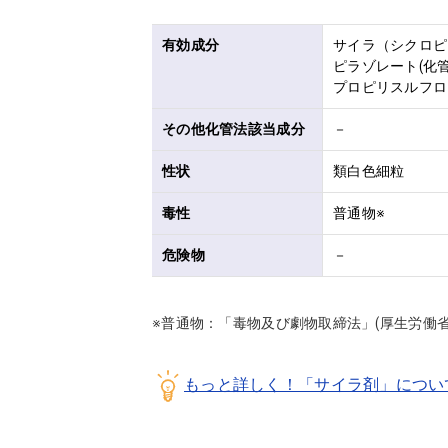
有効成分
サイラ（シクロピリ
ピラゾレート(化管
プロピリスルフロン
その他化管法該当成分
－
性状
類白色細粒
毒性
普通物※
危険物
－
※普通物：「毒物及び劇物取締法」(厚生労働
もっと詳しく！「サイラ剤」につい