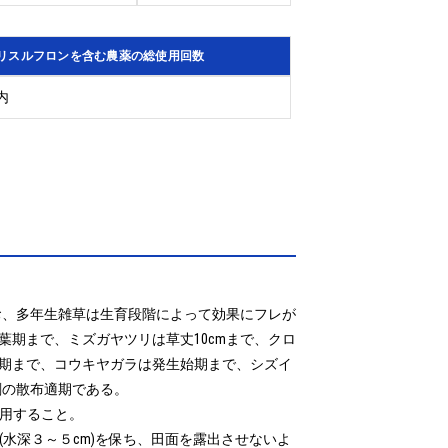
リスルフロンを含む農薬の総使用回数
内
なお、多年生雑草は生育段階によって効果にフレが
期まで、ミズガヤツリは草丈10cmまで、クロ
期まで、コウキヤガラは発生始期まで、シズイ
の散布適期である。

用すること。

水深３～５cm)を保ち、田面を露出させないよ