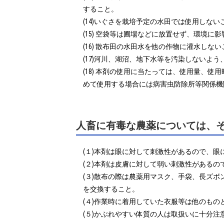
すること。

(14)いぐさを栽培予定の水田では使用しないこ
(15) 空袋等は圃場などに放置せず、環境に
(16) 散布田の水田水を他の作物に灌水しない
(17)河川、湖沼、地下水等を汚染しないよう
(18) 本剤の使用に当たっては、使用量、
めて使用する場合には病害虫防除所等関係機
人畜に有毒な農薬については、
(１)本剤は眼に対して刺激性があるので、眼
(２)本剤は皮膚に対して弱い刺激性がある
(３)散布の際は農薬用マスク、手袋、長ズ
を交換すること。

(４)作業時に着用していた衣服等は他のもの
(５)かぶれやすい体質の人は取扱いに十分注