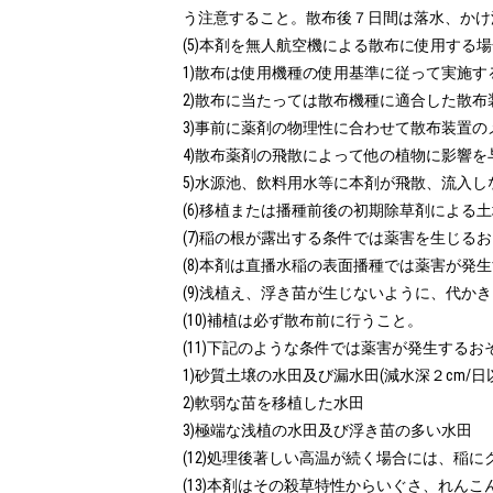
う注意すること。散布後７日間は落水、かけ
(5)本剤を無人航空機による散布に使用する
1)散布は使用機種の使用基準に従って実施する
2)散布に当たっては散布機種に適合した散布
3)事前に薬剤の物理性に合わせて散布装置の
4)散布薬剤の飛散によって他の植物に影響を
5)水源池、飲料用水等に本剤が飛散、流入し
(6)移植または播種前後の初期除草剤によ
(7)稲の根が露出する条件では薬害を生じる
(8)本剤は直播水稲の表面播種では薬害が発
(9)浅植え、浮き苗が生じないように、代
(10)補植は必ず散布前に行うこと。

(11)下記のような条件では薬害が発生するお
1)砂質土壌の水田及び漏水田(減水深２cm/日以
2)軟弱な苗を移植した水田

3)極端な浅植の水田及び浮き苗の多い水田

(12)処理後著しい高温が続く場合には、稲
(13)本剤はその殺草特性からいぐさ、れ