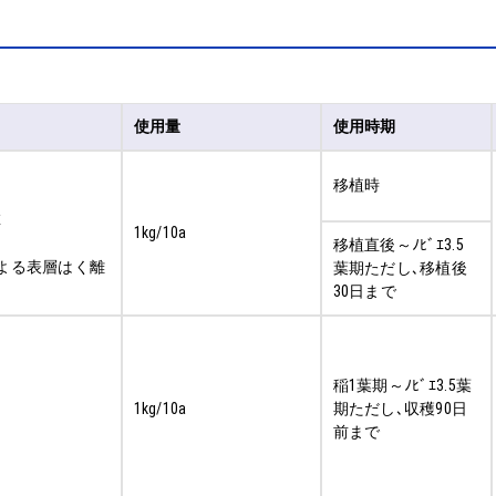
使用量
使用時期
移植時
草
1kg/10a
移植直後～ﾉﾋﾞｴ3.5
類による表層はく離
葉期ただし､移植後
30日まで
稲1葉期～ﾉﾋﾞｴ3.5葉
1kg/10a
期ただし､収穫90日
前まで