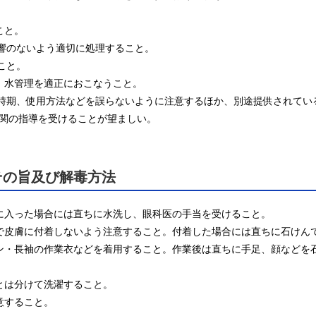
と。

影響のないよう適切に処理すること。

こと。

、水管理を適正におこなうこと。

使用時期、使用方法などを誤らないように注意するほか、別途提供されて
関の指導を受けることが望ましい。
その旨及び解毒方法
に入った場合には直ちに水洗し、眼科医の手当を受けること。

ので皮膚に付着しないよう注意すること。付着した場合には直ちに石けんで
ボン・長袖の作業衣などを着用すること。作業後は直ちに手足、顔などを
とは分けて洗濯すること。

意すること。