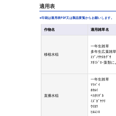
適用表
※印刷は適用表PDF又は製品要覧からお願いします。
作物名
適用雑草名
一年生雑草
多年生広葉雑
移植水稲
ｴｿﾞﾉｻﾔﾇｶｸﾞｻ
ｱｵﾐﾄﾞﾛ･藻
一年生雑草
ﾏﾂﾊﾞｲ
ﾎﾀﾙｲ
直播水稲
ﾍﾗｵﾓﾀﾞｶ
ﾐｽﾞｶﾞﾔﾂﾘ
ｳﾘｶﾜ
ﾋﾙﾑｼﾛ