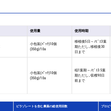
使用量
使用時期
移植後5日～ﾉﾋﾞｴ3葉
小包装(ﾊﾟｯｸ)10個
草
期ただし､移植後30
(350g)/10a
日まで
稲1葉期～ﾉﾋﾞｴ3.5葉
小包装(ﾊﾟｯｸ)10個
期ただし､収穫90日
(350g)/10a
前まで
ピラゾレートを含む農薬の総使用回数
プロピ