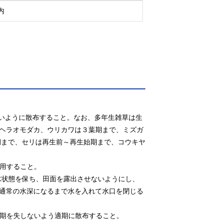
内
しないように散布すること。なお、多年生雑草は生
ヘラオモダカ、ウリカワは３葉期まで、ミズガ
期まで、セリは再生前～再生始期まで、コウキヤ
用すること。

水状態を保ち、田面を露出させないようにし、
通常の水深になるまで水を入れて水口を閉じる
期を失しないよう適期に散布すること。
