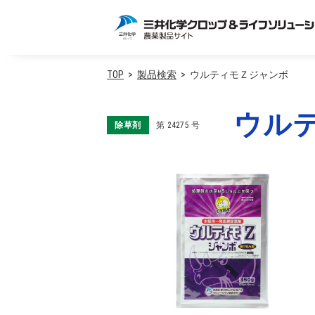
TOP
製品検索
ウルティモＺジャンボ
ウル
除草剤
第
24275
号