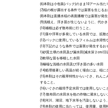
(6)本剤は小包装(パック)のまま10アール当
(7)稲の根が露出する条件では薬害を生じる
(8)本剤は直播水稲の表面播種では薬害が発
(9)浅植え、浮き苗が生じないように、代
(10)補植は必ず散布前に行うこと。

(11)藻や浮草が多発している水田では、拡
(12)パックに使用しているフィルムは水溶
(13)下記のような条件では薬害が発生するお
1)砂質土壌の水田及び漏水田(減水深２cm/日以
2)軟弱な苗を移植した水田

3)極端な浅植の水田及び浮き苗の多い水田

(14)処理後著しい高温が続く場合には、稲
(15)本剤はその殺草特性からいぐさ、れ
すること。

(16)いぐさの栽培予定水田では使用しないこと
(17) 散布田の水田水を他の作物に灌水しない
(18)河川、湖沼、地下水等を汚染しないよう
(19)本剤の使用に当たっては、使用量、