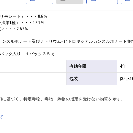
モレート）・・・8.6％

法第1種）・・・17.1％

・・・2.57％
ケンスルホナート及びナトリウム=ヒドロキシアルカンスルホナート並びに
パック入り １パック３５ｇ
有効年限
4年
包装
(35g×
省)に基づく、特定毒物、毒物、劇物の指定を受けない物質を示す。
て