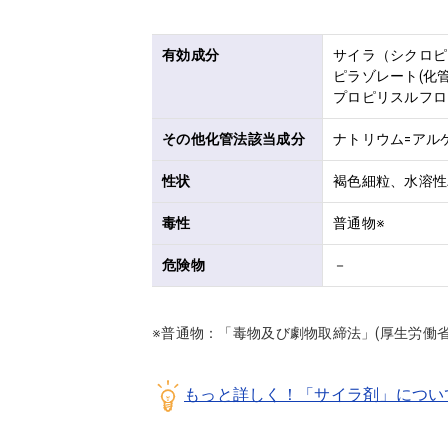
有効成分
サイラ（シクロピリ
ピラゾレート(化管
プロピリスルフロン
その他化管法該当成分
ナトリウム=アル
性状
褐色細粒、水溶性
毒性
普通物※
危険物
－
※普通物：「毒物及び劇物取締法」(厚生労働
もっと詳しく！「サイラ剤」につい