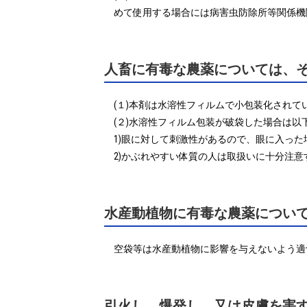
めて使用する場合には病害虫防除所等関係機
人畜に有毒な農薬については、
(１)本剤は水溶性フィルムで小包装化され
(２)水溶性フィルム包装が破袋した場合は以
1)眼に対して刺激性があるので、眼に入った
2)かぶれやすい体質の人は取扱いに十分注意
水産動植物に有毒な農薬につい
空袋等は水産動植物に影響を与えないよう適
引火し、爆発し、又は皮膚を害