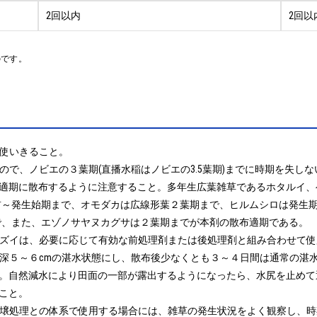
2回以内
2回以
のです。
使いきること。

なので、ノビエの３葉期(直播水稲はノビエの3.5葉期)までに時期を失
適期に散布するように注意すること。多年生広葉雑草であるホタルイ、
生前～発生始期まで、オモダカは広線形葉２葉期まで、ヒルムシロは発生
で、また、エゾノサヤヌカグサは２葉期までが本剤の散布適期である。

シズイは、必要に応じて有効な前処理剤または後処理剤と組み合わせて使
て水深５～６cmの湛水状態にし、散布後少なくとも３～４日間は通常の湛
。自然減水により田面の一部が露出するようになったら、水尻を止めて
と。

る土壌処理との体系で使用する場合には、雑草の発生状況をよく観察し、時