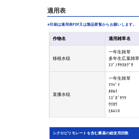
適用表
※印刷は適用表PDF又は製品要覧からお願いします。
作物名
適用雑草名
一年生雑草
移植水稲
多年生広葉雑
ｴｿﾞﾉｻﾔﾇｶｸﾞｻ
一年生雑草
ﾏﾂﾊﾞｲ
ﾎﾀﾙｲ
直播水稲
ﾐｽﾞｶﾞﾔﾂﾘ
ｳﾘｶﾜ
ﾋﾙﾑｼﾛ
シクロピリモレートを含む農薬の総使用回数