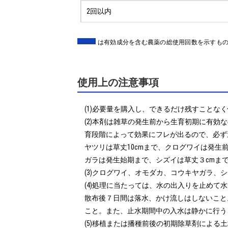
2回以内
は有効成分を含む農薬の総使用回数を示すも
使用上の注意事項
(1)必要量を購入し、できるだけ残すことなく
(2)本剤は雑草の発生前から生育初期に有効
育段階によって効果にフレが出るので、必ず
ヤツリは草丈10cmまで、クログワイは発
ガラは発生始期まで、シズイは草丈３cmま
(3)クログワイ、オモダカ、コウキヤガラ、
(4)処理に当たっては、水の出入りを止め
散布後７日間は落水、かけ流しはしないこと
こと。また、止水期間中の入水は静かに行うこ
(5)移植または播種前後の初期除草剤によ