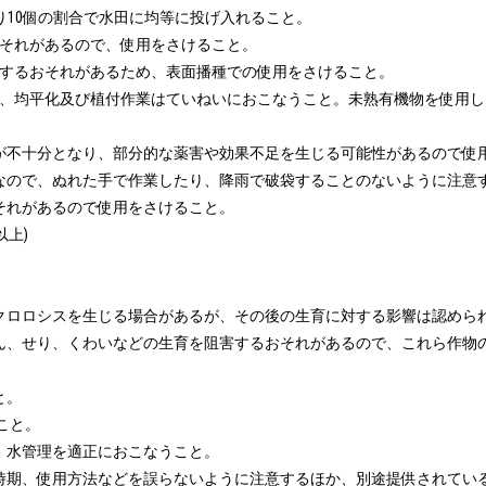
たり10個の割合で水田に均等に投げ入れること。

おそれがあるので、使用をさけること。

生するおそれがあるため、表面播種での使用をさけること。

かき、均平化及び植付作業はていねいにおこなうこと。未熟有機物を使用し
散が不十分となり、部分的な薬害や効果不足を生じる可能性があるので使用
性なので、ぬれた手で作業したり、降雨で破袋することのないように注意す
それがあるので使用をさけること。

上)

にクロロシスを生じる場合があるが、その後の生育に対する影響は認められ
んこん、せり、くわいなどの生育を阻害するおそれがあるので、これら作
。

こと。

、水管理を適正におこなうこと。

使用時期、使用方法などを誤らないように注意するほか、別途提供されて