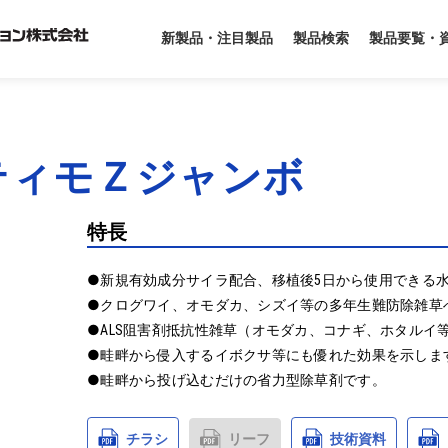
製品要覧・
新製品・注目製品
製品検索
ティモＺジャンボ
特長
●新規有効成分サイラ配合、移植後5日から使用できる水
●クログワイ、オモダカ、シズイ等の多年生難防除雑草へ
●ALS阻害剤抵抗性雑草（オモダカ、コナギ、ホタルイ
●畦畔から侵入するイボクサ等にも優れた効果を示します
●畦畔から投げ込むだけの省力型除草剤です。
チラシ
リーフ
技術資料