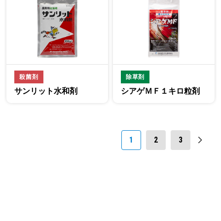
殺菌剤
除草剤
サンリット水和剤
シアゲＭＦ１キロ粒剤
1
2
3