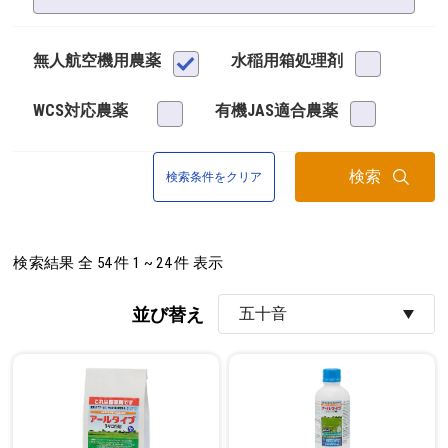
無人航空機用農薬
水稲用箱処理剤
WCS対応農薬
有機JAS適合農薬
検索
検索条件をクリア
検索結果
全
54
件
1
~
24
件 表示
並び替え