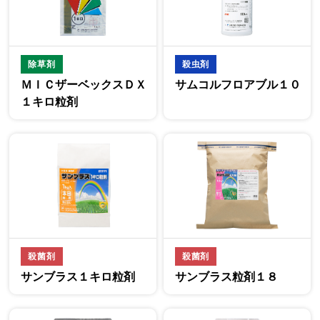
除草剤
殺虫剤
ＭＩＣザーベックスＤＸ
サムコルフロアブル１０
１キロ粒剤
殺菌剤
殺菌剤
サンブラス１キロ粒剤
サンブラス粒剤１８