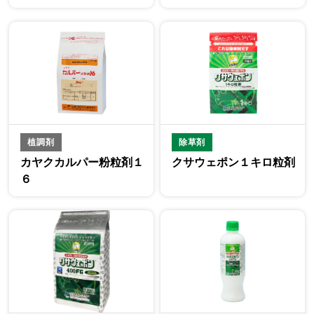
植調剤
除草剤
カヤクカルパー粉粒剤１
クサウェポン１キロ粒剤
６