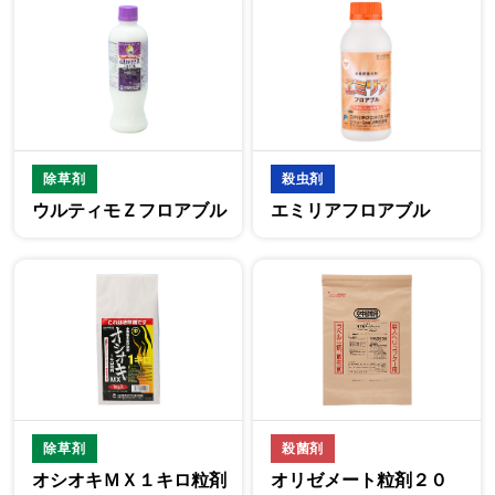
除草剤
殺虫剤
ウルティモＺフロアブル
エミリアフロアブル
除草剤
殺菌剤
オシオキＭＸ１キロ粒剤
オリゼメート粒剤２０