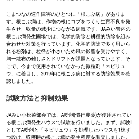
こまつなの連作障害のひとつに「根こぶ病」がありま
す。根こぶ病は、作物の根にコブをつくり生育不良を発
生させ、収量の減少につながる病気です。JAみい管内の
根こぶ病発生圃場では、化学的防除と耕種的防除を組み
合わせた対策を行っています。化学的防除で多く用いら
れる粉剤は、粒径が小さいため風の影響を受けやすく、
均一散布の難しさとドリフトが課題となっています。そ
こで、今まで使用されていなかった微粒剤「ネビリュ
ウ」に着目し、2019年に根こぶ病に対する防除効果を確
認しました。
試験方法と抑制効果
JAみい小松菜部会では、A粉剤(慣行農薬)が使用されてい
る根こぶ病発生ハウスで試験を行いました。まず、試験Ⅰ
としてA粉剤と「ネビリュウ」を処理したハウスを1棟ず
つ設け、収穫時の根こぶ病の発生程度を調査しました。