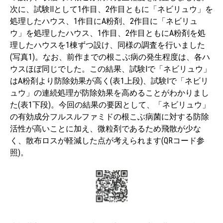
次に、試験Ⅱとして1作目、2作目ともに「ネビリュウ」を
処理したハウス、1作目にA粉剤、2作目に「ネビリュ
ウ」を処理したハウス、1作目、2作目ともにA粉剤を処
理したハウスを1棟ずつ設け、同様の調査を行いました
(写真1)。なお、前作までの根こぶ病の発生程度は、各ハ
ウスほぼ同じでした。この結果、試験Iで「ネビリュウ」
はA粉剤より防除効果が高く(表1上段)、試験Iで「ネビリ
ュウ」の連続処理が防除効果を高めることがわかりまし
た(表1下段)。今回の結果の要因として、「ネビリュウ」
の有効成分フルスルファミドの根こぶ病菌に対する防除
活性が高いことに加え、微粒剤であるため飛散が少な
く、散布ロスが軽減した点が考えられます(QRコード参
照)。