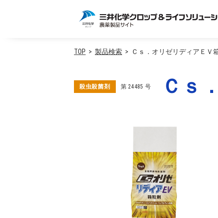
TOP
製品検索
Ｃｓ．オリゼリディアＥＶ
Ｃｓ
殺虫殺菌剤
第
24485
号