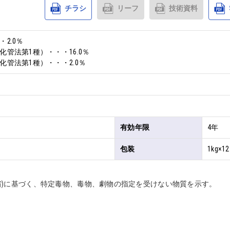
チラシ
リーフ
技術資料
.0％

管法第1種）・・・16.0％

化管法第1種）・・・2.0％
有効年限
4年
包装
1kg×1
省)に基づく、特定毒物、毒物、劇物の指定を受けない物質を示す。