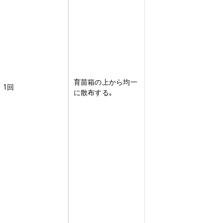
育苗箱の上から均一
1回
に散布する｡