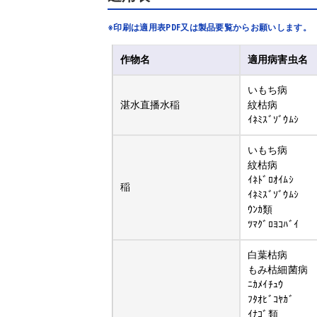
※印刷は適用表PDF又は製品要覧からお願いします。
作物名
適用病害虫名
いもち病
湛水直播水稲
紋枯病
ｲﾈﾐｽﾞｿﾞｳﾑｼ
いもち病
紋枯病
ｲﾈﾄﾞﾛｵｲﾑｼ
稲
ｲﾈﾐｽﾞｿﾞｳﾑｼ
ｳﾝｶ類
ﾂﾏｸﾞﾛﾖｺﾊﾞｲ
白葉枯病
もみ枯細菌病
ﾆｶﾒｲﾁｭｳ
ﾌﾀｵﾋﾞｺﾔｶﾞ
ｲﾅｺﾞ類