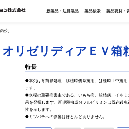
製品要覧・
新製品・注目製品
製品検索
箱粒剤
．オリゼリディアＥＶ箱
特長
●本剤は育苗箱処理、移植時側条施用、は種時土中施用
ます。

●水稲の重要病害虫である、いもち病、紋枯病、イネミ
果を発揮します。新規殺虫成分フルピリミンは既存殺虫
性を示します。

●ミツバチへの影響はほとんどありません。