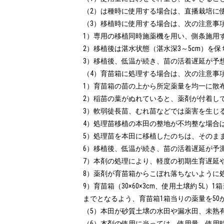
（2）は種時に使用する場合は、直播栽培に
（3）移植時に使用する場合は、次の注意事項
1）専用の移植同時施薬機を用い、側条施用す
2）移植後は湛水状態（湛水深3～5cm）を
3）移植後、低温が続き、苗の活着遅延が予
（4）育苗箱に処理する場合は、次の注意事項
1）育苗箱の苗の上から所定薬量を均一に散
2）稲苗の葉がぬれていると、薬剤が付着し
3）軟弱徒長苗、むれ苗などでは薬害を生じ
4）処理苗移植の本田の整地が不均整な場合
5）処理苗を本田に移植したのちは、そのまま湛
6）移植後、低温が続き、苗の活着遅延が予
7）本剤の処理により、軽度の初期生育遅延
8）薬剤が育苗箱からこぼれ落ちないように処
9）育苗箱（30×60×3cm、使用土壌約 5L
までとなるよう、育苗箱1箱当りの薬量を50から
（5）本田が砂質土壌の水田や漏水田、未熟
（6）本剤の使用に当っては、使用量、使用