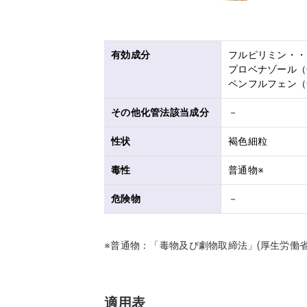
有効成分
フルピリミン・・・2
プロベナゾール（化
ペンフルフェン（
その他化管法該当成分
－
性状
褐色細粒
毒性
普通物※
危険物
－
※普通物：「毒物及び劇物取締法」(厚生労働
適用表