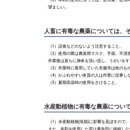
望ましい。
人畜に有毒な農薬については、
（1）誤食などのないよう注意すること。

（2）使用の際は農薬用マスク、手袋、不浸
作業後は直ちに身体を洗い流し、うがいをす
（3）作業時に着用していた衣服等は他のもの
（4）かぶれやすい体質の人は作業に従事し
（5）夏期高温時の使用をさけること。
水産動植物に有毒な農薬につい
（1）水産動植物(魚類)に影響を及ぼすので
また、本剤を使用した苗は養魚田に移植しな