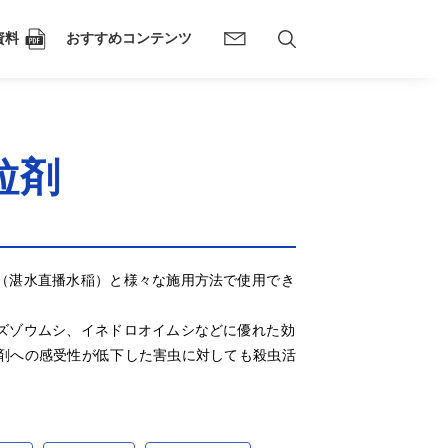
資料
おすすめコンテンツ
粒剤
（湛水直播水稲）と様々な施用方法で使用でき
ズゾウムシ、イネドロオイムシなどに優れた効
剤への感受性が低下した害虫に対しても殺虫活