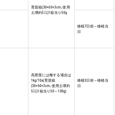
育苗箱(30×60×3cm､使用
土壌約5㍑)1箱当り50g
移植7日前～移植当
日
高密度には種する場合は
1kg/10a(育苗箱
移植3日前～移植当
(30×60×3cm､使用土壌約
日
5㍑)1箱当り50～100g)