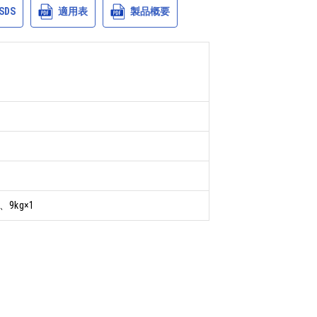
SDS
適用表
製品概要
2、9kg×1