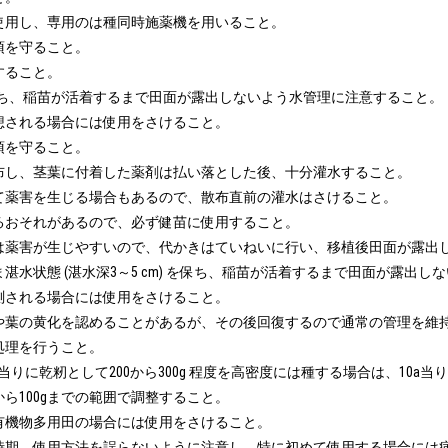
使用し、専用のは種同時施薬機を用いること。

を守ること。

ること。

保ち、稲苗が活着するまで田面が露出しないよう水管理に注意すること。

想される場合には使用をさけること。

を守ること。

布し、茎葉に付着した薬剤は払い落とした後、十分灌水すること。

て薬害を生じる場合もあるので、散布直前の灌水はさけること。

るおそれがあるので、必ず健苗に使用すること。

は薬害が生じやすいので、代かきはていねいに行い、移植後田面が露出し
水状態 (湛水深3～5 cm) を保ち、稲苗が活着するまで田面が露出し
測される場合には使用をさけること。

や葉の黄化を認めることがあるが、その後回復するので通常の管理を維持
理を行うこと。

）1箱当りに乾籾として200から300g 程度を高密度には種する場合は、10a当
100gまでの範囲で調整すること。 

有機物多用田の場合には使用をさけること。

時期、使用方法を誤らないように注意し、特に初めて使用する場合には