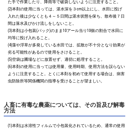
た手で作業したり、降雨等で破袋しないように注意すること。

(2)本剤の使用に当っては、湛水深を３cm以上にし、水田に投げ
入れた後は少なくとも４～５日間は湛水状態を保ち、散布後７日
間は落水及びかけ流しをしないこと。

(3)本剤は小包装(パック)のまま10アール当り10個の割合で水田に
均等に投げ入れること。

(4)藻や浮草が多発している水田では、拡散が不十分となり効果が
劣る可能性があるので使用をさけること。

(5)空袋は圃場などに放置せず、適切に処理すること。

(6)本剤の使用に当っては使用量、使用時期、使用方法を誤らない
ように注意すること。とくに本剤を初めて使用する場合は、病害
虫防除所等関係機関の指導を受けることが望ましい。
人畜に有毒な農薬については、その旨及び解毒
方法
(1)本剤は水溶性フィルムで小包装化されているため、通常の使用