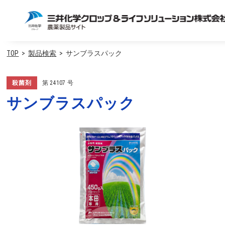
TOP
製品検索
サンブラスパック
殺菌剤
第
24107
号
サンブラスパック