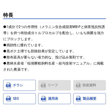
特長
●1成分で2つの作用性（メラニン生合成阻害MBI-Pと病害抵抗性誘
導）を持つ有効成分トルプロカルブを配合し、いもち病菌を強力
にブロックします。

●残効性に優れています。

●黒ボク土壌でも防除効果が安定しています。

●散布器具が要らない省力的な、投げ込み製剤です。

●農林水産省「稲発酵粗飼料生産・給与技術マニュアル」に掲載
された農薬です。
チラシ
リーフ
技術資料
SDS
適用表
製品概要