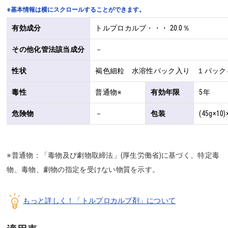
※基本情報は横にスクロールすることができます。
有効成分
トルプロカルブ・・・ 20.0％
その他化管法該当成分
－
性状
褐色細粒 水溶性パック入り １パック
毒性
普通物※
有効年限
5年
危険物
－
包装
(45g×10)
※普通物：「毒物及び劇物取締法」(厚生労働省)に基づく、特定毒
物、毒物、劇物の指定を受けない物質を示す。
もっと詳しく！「トルプロカルブ剤」について