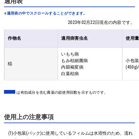
適用表
※適用表の中でスクロールすることができます。
2023年02月22日現在の内容です。
作物名
適用病害虫名
使用
いもち病
もみ枯細菌病
小包装(
稲
内穎褐変病
(450g)
白葉枯病
は有効成分を含む農薬の総使用回数を示すものです。
使用上の注意事項
(1)小包装(パック)に使用しているフィルムは水溶性のため、濡れ