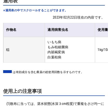
適用表
※適用表の中でスクロールすることができます。
2023年02月22日現在の内容です。
作物名
適用病害虫名
使用
いもち病
もみ枯細菌病
稲
1kg/10
内穎褐変病
白葉枯病
は有効成分を含む農薬の総使用回数を示すものです。
使用上の注意事項
(1)散布に当っては、湛水状態(水深３cm程度)で重複をさけ均一に