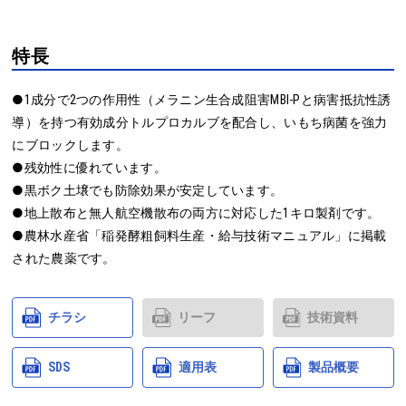
特長
●1成分で2つの作用性（メラニン生合成阻害MBI-Pと病害抵抗性誘
導）を持つ有効成分トルプロカルブを配合し、いもち病菌を強力
にブロックします。

●残効性に優れています。

●黒ボク土壌でも防除効果が安定しています。

●地上散布と無人航空機散布の両方に対応した1キロ製剤です。

●農林水産省「稲発酵粗飼料生産・給与技術マニュアル」に掲載
された農薬です。
チラシ
リーフ
技術資料
SDS
適用表
製品概要