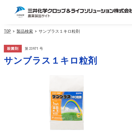
TOP
製品検索
サンブラス１キロ粒剤
殺菌剤
第
23971
号
サンブラス１キロ粒剤