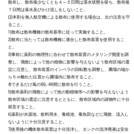
散布し、散布後少なくとも４～５日間は湛水状態を保ち、散布後
７日間は落水及びかけ流しをしないこと。

(2)本剤を無人航空機による散布に使用する場合は、次の注意を守
ること。

1)散布は散布機種の散布基準に従って実施すること。

2)散布に当たっては散布機種に適合した散布装置を使用するこ
と。

3)事前に薬剤の物理性に合わせて散布装置のメタリング開度を調
整し、飛散によって他の植物に影響を与えないよう散布区域の選
定に注意し、散布装置のインペラの回転数を調整し、圃場の端か
ら５ｍ離れた位置から圃場内に散布すること。

4)できるだけ風の弱い時間に散布を行うこと。

5)散布薬剤の飛散によって他の動植物等への影響を与えないよう
散布区域の選定に注意するとともに、散布区域内の諸物件に十分
留意すること。

6)薬剤が水源池、飲料用水、養殖池、養魚田などに飛散、流入し
ないように十分注意すること。

7)使用後の機体散布装置は十分洗浄し、タンクの洗浄廃液は安全