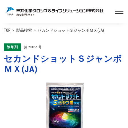
TOP
製品検索
セカンドショットＳジャンボＭＸ(JA)
除草剤
第
23867
号
セカンドショットＳジャンボ
ＭＸ(JA)