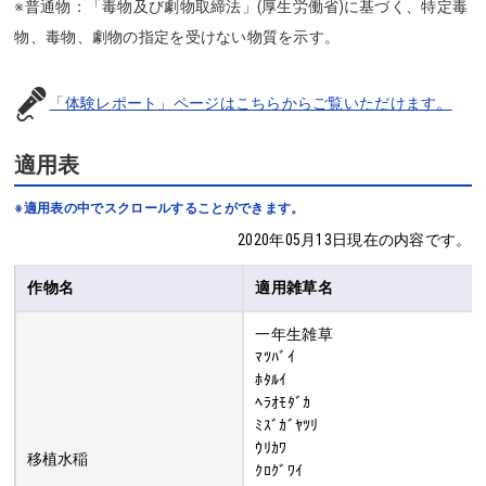
※普通物：「毒物及び劇物取締法」(厚生労働省)に基づく、特定毒
物、毒物、劇物の指定を受けない物質を示す。
「体験レポート」ページはこちらからご覧いただけます。
適用表
※適用表の中でスクロールすることができます。
2020年05月13日現在の内容です。
作物名
適用雑草名
一年生雑草
ﾏﾂﾊﾞｲ
ﾎﾀﾙｲ
ﾍﾗｵﾓﾀﾞｶ
ﾐｽﾞｶﾞﾔﾂﾘ
ｳﾘｶﾜ
移植水稲
ｸﾛｸﾞﾜｲ