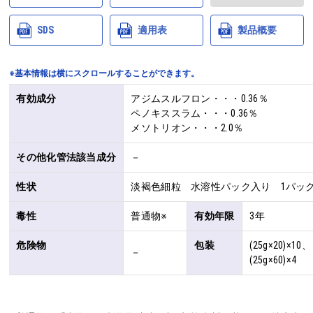
SDS
適用表
製品概要
※基本情報は横にスクロールすることができます。
有効成分
アジムスルフロン・・・0.36％

ペノキススラム・・・0.36％

メソトリオン・・・2.0％
その他化管法該当成分
－
性状
淡褐色細粒 水溶性パック入り 1パック2
毒性
普通物※
有効年限
3年
危険物
包装
(25g×20)×10、
－
(25g×60)×4