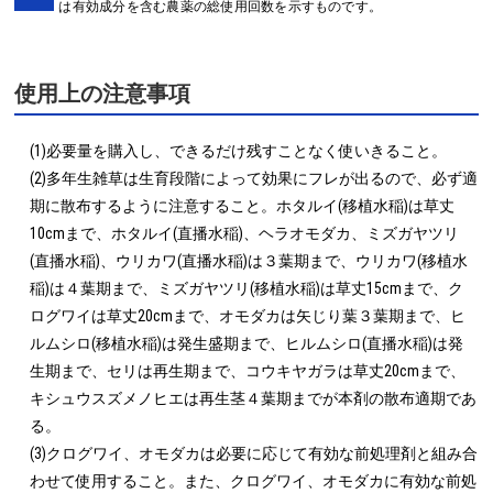
は有効成分を含む農薬の総使用回数を示すものです。
使用上の注意事項
(1)必要量を購入し、できるだけ残すことなく使いきること。

(2)多年生雑草は生育段階によって効果にフレが出るので、必ず適
期に散布するように注意すること。ホタルイ(移植水稲)は草丈
10cmまで、ホタルイ(直播水稲)、ヘラオモダカ、ミズガヤツリ
(直播水稲)、ウリカワ(直播水稲)は３葉期まで、ウリカワ(移植水
稲)は４葉期まで、ミズガヤツリ(移植水稲)は草丈15cmまで、ク
ログワイは草丈20cmまで、オモダカは矢じり葉３葉期まで、ヒ
ルムシロ(移植水稲)は発生盛期まで、ヒルムシロ(直播水稲)は発
生期まで、セリは再生期まで、コウキヤガラは草丈20cmまで、
キシュウスズメノヒエは再生茎４葉期までが本剤の散布適期であ
る。

(3)クログワイ、オモダカは必要に応じて有効な前処理剤と組み合
わせて使用すること。また、クログワイ、オモダカに有効な前処