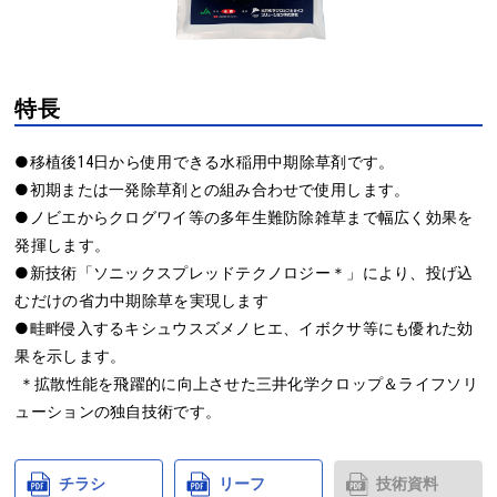
特長
●移植後14日から使用できる水稲用中期除草剤です。

●初期または一発除草剤との組み合わせで使用します。

●ノビエからクログワイ等の多年生難防除雑草まで幅広く効果を
発揮します。

●新技術「ソニックスプレッドテクノロジー＊」により、投げ込
むだけの省力中期除草を実現します

●畦畔侵入するキシュウスズメノヒエ、イボクサ等にも優れた効
果を示します。

 ＊拡散性能を飛躍的に向上させた三井化学クロップ＆ライフソリ
チラシ
リーフ
技術資料