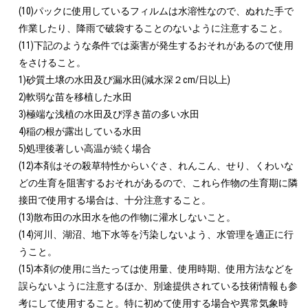
(10)パックに使用しているフィルムは水溶性なので、ぬれた手で
作業したり、降雨で破袋することのないように注意すること。

(11)下記のような条件では薬害が発生するおそれがあるので使用
をさけること。

1)砂質土壌の水田及び漏水田(減水深２cm/日以上)

2)軟弱な苗を移植した水田

3)極端な浅植の水田及び浮き苗の多い水田

4)稲の根が露出している水田

5)処理後著しい高温が続く場合

(12)本剤はその殺草特性からいぐさ、れんこん、せり、くわいな
どの生育を阻害するおそれがあるので、これら作物の生育期に隣
接田で使用する場合は、十分注意すること。

(13)散布田の水田水を他の作物に灌水しないこと。

(14)河川、湖沼、地下水等を汚染しないよう、水管理を適正に行
うこと。

(15)本剤の使用に当たっては使用量、使用時期、使用方法などを
誤らないように注意するほか、別途提供されている技術情報も参
考にして使用すること。特に初めて使用する場合や異常気象時