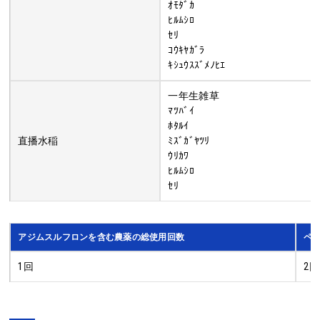
ｵﾓﾀﾞｶ
ﾋﾙﾑｼﾛ
ｾﾘ
ｺｳｷﾔｶﾞﾗ
ｷｼｭｳｽｽﾞﾒﾉﾋｴ
一年生雑草
ﾏﾂﾊﾞｲ
ﾎﾀﾙｲ
直播水稲
ﾐｽﾞｶﾞﾔﾂﾘ
ｳﾘｶﾜ
ﾋﾙﾑｼﾛ
ｾﾘ
アジムスルフロンを含む農薬の総使用回数
ペ
1回
2