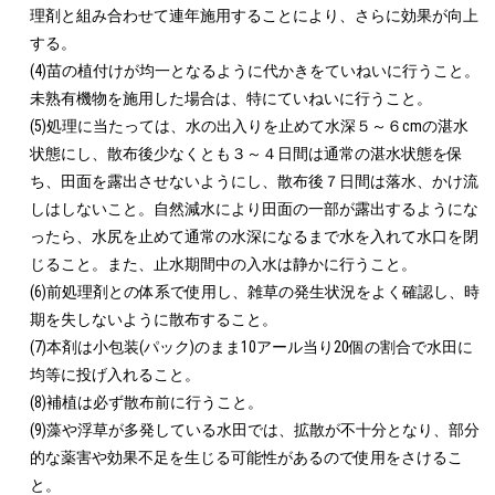
理剤と組み合わせて連年施用することにより、さらに効果が向上
する。

(4)苗の植付けが均一となるように代かきをていねいに行うこと。
未熟有機物を施用した場合は、特にていねいに行うこと。

(5)処理に当たっては、水の出入りを止めて水深５～６cmの湛水
状態にし、散布後少なくとも３～４日間は通常の湛水状態を保
ち、田面を露出させないようにし、散布後７日間は落水、かけ流
しはしないこと。自然減水により田面の一部が露出するようにな
ったら、水尻を止めて通常の水深になるまで水を入れて水口を閉
じること。また、止水期間中の入水は静かに行うこと。

(6)前処理剤との体系で使用し、雑草の発生状況をよく確認し、時
期を失しないように散布すること。

(7)本剤は小包装(パック)のまま10アール当り20個の割合で水田に
均等に投げ入れること。

(8)補植は必ず散布前に行うこと。

(9)藻や浮草が多発している水田では、拡散が不十分となり、部分
的な薬害や効果不足を生じる可能性があるので使用をさけるこ
と。
