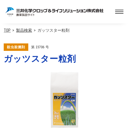
TOP
製品検索
ガッツスター粒剤
殺虫殺菌剤
第
23706
号
ガッツスター粒剤