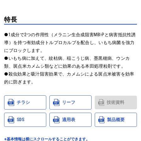
特長
●1成分で2つの作用性（メラニン生合成阻害MBI-Pと病害抵抗性誘
導）を持つ有効成分トルプロカルブを配合し、いもち病菌を強力
にブロックします。

●いもち病に加えて、紋枯病、稲こうじ病、墨黒穂病、ウンカ
類、斑点米カメムシ類などに効果のある本田処理粒剤です。

●殺虫効果と吸汁阻害効果で、カメムシによる斑点米被害を効率
的に防ぎます。
チラシ
リーフ
技術資料
SDS
適用表
製品概要
※基本情報は横にスクロールすることができます。