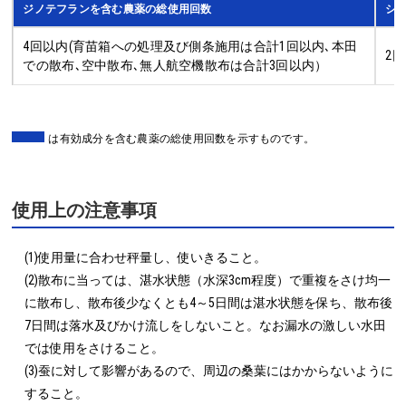
ジノテフランを含む農薬の総使用回数
シ
4回以内(育苗箱への処理及び側条施用は合計1回以内､本田
2
での散布､空中散布､無人航空機散布は合計3回以内）
は有効成分を含む農薬の総使用回数を示すものです。
使用上の注意事項
(1)使用量に合わせ秤量し、使いきること。

(2)散布に当っては、湛水状態（水深3cm程度）で重複をさけ均一
に散布し、散布後少なくとも4～5日間は湛水状態を保ち、散布後
7日間は落水及びかけ流しをしないこと。なお漏水の激しい水田
では使用をさけること。

(3)蚕に対して影響があるので、周辺の桑葉にはかからないように
すること。
