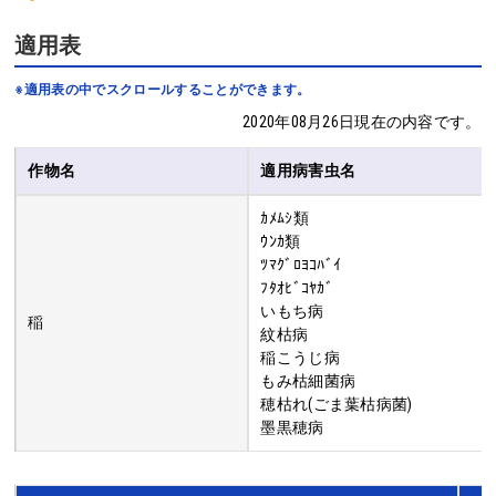
適用表
※適用表の中でスクロールすることができます。
2020年08月26日現在の内容です。
作物名
適用病害虫名
ｶﾒﾑｼ類
ｳﾝｶ類
ﾂﾏｸﾞﾛﾖｺﾊﾞｲ
ﾌﾀｵﾋﾞｺﾔｶﾞ
いもち病
稲
紋枯病
稲こうじ病
もみ枯細菌病
穂枯れ(ごま葉枯病菌)
墨黒穂病