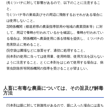
(4)ミツバチに対して影響があるので、以下のことに注意するこ
と。

1)ミツバチ等の巣箱及びその周辺に飛散するおそれがある場合に
は使用しないこと。

2)関係機関（都道府県の農薬指導部局や地域の農業団体等）に対
して、周辺で養蜂が行われているかを確認し、養蜂が行われてい
る場合は、関係機関へ農薬使用に係る情報を提供し、ミツバチの
危害防止に努めること。

(5)空袋は圃場などに放置せず、適切に処理すること。

(6)本剤の使用に当っては使用量、使用時期、使用方法を誤らない
ように注意すること。とくに本剤をはじめて使用する場合は、病
害虫防除所等関係機関の指導を受けることが望ましい。
人畜に有毒な農薬については、その旨及び解毒
方法
(1)本剤は眼に対して刺激性があるので、眼に入った場合には直ち