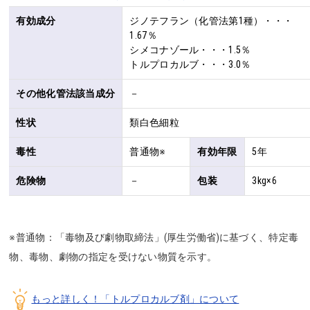
有効成分
ジノテフラン（化管法第1種）・・・
1.67％

シメコナゾール・・・1.5％

トルプロカルブ・・・3.0％
その他化管法該当成分
－
性状
類白色細粒
毒性
普通物※
有効年限
5年
危険物
－
包装
3kg×6
※普通物：「毒物及び劇物取締法」(厚生労働省)に基づく、特定毒
物、毒物、劇物の指定を受けない物質を示す。
もっと詳しく！「トルプロカルブ剤」について