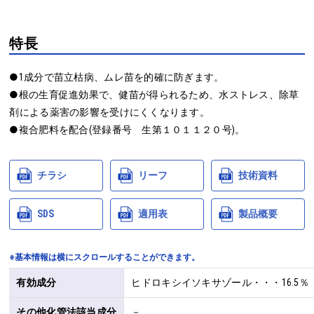
特長
●1成分で苗立枯病、ムレ苗を的確に防ぎます。

●根の生育促進効果で、健苗が得られるため、水ストレス、除草
剤による薬害の影響を受けにくくなります。

●複合肥料を配合(登録番号　生第１０１１２０号)。
チラシ
リーフ
技術資料
SDS
適用表
製品概要
※基本情報は横にスクロールすることができます。
有効成分
ヒドロキシイソキサゾール・・・16.5％
その他化管法該当成分
－