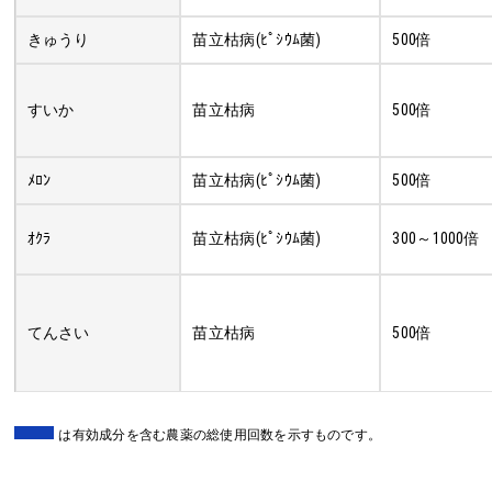
きゅうり
苗立枯病(ﾋﾟｼｳﾑ菌)
500倍
すいか
苗立枯病
500倍
ﾒﾛﾝ
苗立枯病(ﾋﾟｼｳﾑ菌)
500倍
ｵｸﾗ
苗立枯病(ﾋﾟｼｳﾑ菌)
300～1000倍
てんさい
苗立枯病
500倍
は有効成分を含む農薬の総使用回数を示すものです。