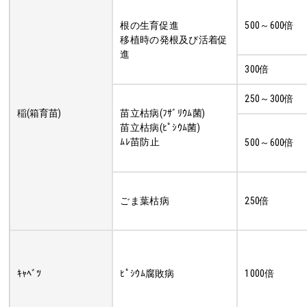
根の生育促進
500～600倍
移植時の発根及び活着促
進
300倍
250～300倍
稲(箱育苗)
苗立枯病(ﾌｻﾞﾘｳﾑ菌)
苗立枯病(ﾋﾟｼｳﾑ菌)
ﾑﾚ苗防止
500～600倍
ごま葉枯病
250倍
ｷｬﾍﾞﾂ
ﾋﾟｼｳﾑ腐敗病
1000倍