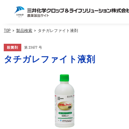
TOP
製品検索
タチガレファイト液剤
殺菌剤
第
23677
号
タチガレファイト液剤