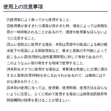
使用上の注意事項
(1)使用前によく振ってから使用すること。

(2)使用量が多すぎたり濃度が高すぎた時、場合によっては初期生
育が一時抑制されることがあるので、濃度や使用量を誤らないよ
うに注意すること。

(3)ムレ苗防止に使用する場合、本剤は育苗中の低温による根の吸
水低下や高温による蒸散増加など、吸水と蒸散の不均衡によって
起こるムレ苗(生理的な急性萎凋障害)に対して有効であるので、
このようなムレ苗の発生する地域で使用すること。

(4)本剤をオクラに使用する場合は、希釈液を乾燥した土壌に灌注
すると薬害(生育抑制)を生じるおそれがあるので、は種前には十
分な灌水を行うこと。

(5)本剤の使用に当っては、使用量、使用時期、使用方法を誤らな
いように注意し、とくに初めて使用する場合には病害虫防除所等
関係機関の指導を受けることが望ましい。