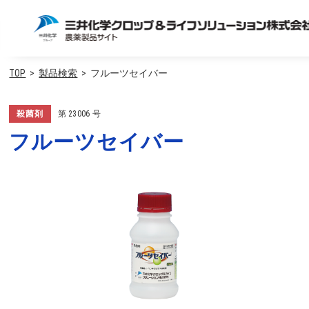
TOP
製品検索
フルーツセイバー
殺菌剤
第
23006
号
フルーツセイバー