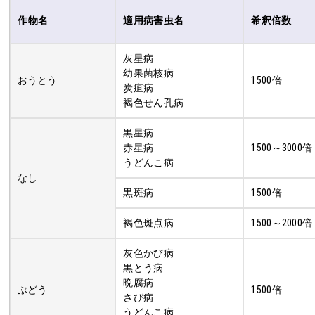
作物名
適用病害虫名
希釈倍数
灰星病
幼果菌核病
おうとう
1500倍
炭疽病
褐色せん孔病
黒星病
赤星病
1500～3000倍
うどんこ病
なし
黒斑病
1500倍
褐色斑点病
1500～2000倍
灰色かび病
黒とう病
晩腐病
ぶどう
1500倍
さび病
うどんこ病