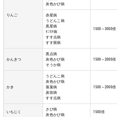
灰色かび病
りんご
赤星病
うどんこ病
黒星病
1500～3000倍
ﾓﾆﾘｱ病
すす点病
すす斑病
黒点病
かんきつ
灰色かび病
1500～2000倍
そうか病
うどんこ病
灰色かび病
かき
落葉病
1500～2000倍
炭疽病
すす点病
さび病
いちじく
1500倍
灰色かび病