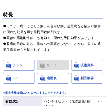
特長
●モニリア病、うどんこ病、灰色かび病、黒星病など幅広い病害
に優れた効果を示す果樹用殺菌剤です。

●既存の薬剤耐性菌にも有効で、優れた予防効果があります。

●収穫前日数の短さ、作物への薬害が少ないことから、多くの農
業生産者から支持されています。
チラシ
リーフ
技術資料
SDS
適用表
製品概要
※基本情報は横にスクロールすることができます。
有効成分
ペンチオピラド（化管法第1種）・・・