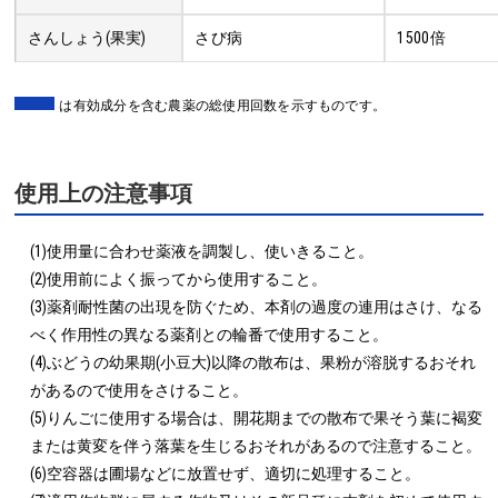
さんしょう(果実)
さび病
1500倍
は有効成分を含む農薬の総使用回数を示すものです。
使用上の注意事項
(1)使用量に合わせ薬液を調製し、使いきること。

(2)使用前によく振ってから使用すること。

(3)薬剤耐性菌の出現を防ぐため、本剤の過度の連用はさけ、なる
べく作用性の異なる薬剤との輪番で使用すること。

(4)ぶどうの幼果期(小豆大)以降の散布は、果粉が溶脱するおそれ
があるので使用をさけること。

(5)りんごに使用する場合は、開花期までの散布で果そう葉に褐変
または黄変を伴う落葉を生じるおそれがあるので注意すること。

(6)空容器は圃場などに放置せず、適切に処理すること。
