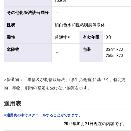
15.0％
その他化管法該当成分
－
性状
類白色水和性粘稠懸濁液体
毒性
普通物※
有効年限
3年
危険物
包装
334ml×20、
－
250ml×20
※普通物：「毒物及び劇物取締法」(厚生労働省)に基づく、特定毒
物、毒物、劇物の指定を受けない物質を示す。
適用表
※適用表の中でスクロールすることができます。
2026年01月21日現在の内容です。