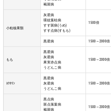
褐斑病
灰星病
環紋葉枯病
1500倍
すす斑病(うめ)
小粒核果類
すす点病(すもも)
黒星病
1500～2000倍
黒星病
灰星病
もも
1500～2000倍
果実赤点病
うどんこ病
黒星病
ﾈｸﾀﾘﾝ
灰星病
1500～2000倍
うどんこ病
黒点病
斑点落葉病
1500～2000倍
褐斑病