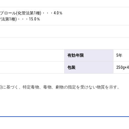
ロール(化管法第1種)・・・4.0％

法第1種)・・・15.0％
有効年限
5年
包装
250g×4
省)に基づく、特定毒物、毒物、劇物の指定を受けない物質を示す。