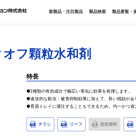
製品要覧・
新製品・注目製品
製品検索
クオフ顆粒水和剤
特長
●2種類の有効成分で幅広い害虫に効果を発揮します。

●速攻的な殺虫・被害抑制効果に加えて、長い残効があり
●育苗トレイに灌注することもできるため、均一かつ省
チラシ
リーフ
技術資料