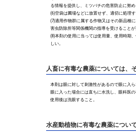
る情報を提供し、ミツバチの危害防止に努め
(6)空袋は圃場などに放置せず、適切に処理す
(7)適用作物群に属する作物又はその新品
害虫防除所等関係機関の指導を受けることが
(8)本剤の使用に当っては使用量、使用時
しい。
人畜に有毒な農薬については、
本剤は眼に対して刺激性があるので眼に入ら
眼に入った場合には直ちに水洗し、眼科医の
使用後は洗眼すること。
水産動植物に有毒な農薬につい