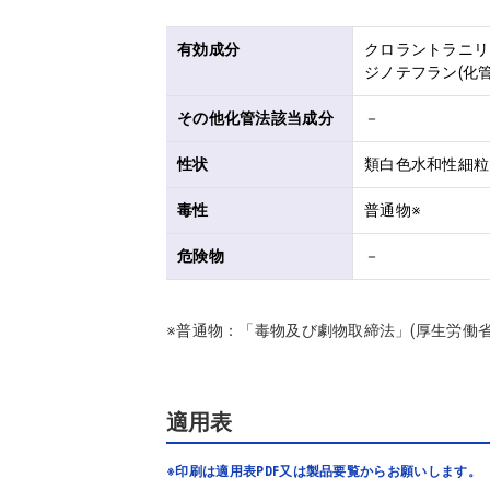
有効成分
クロラントラニリプ
ジノテフラン(化管
その他化管法該当成分
－
性状
類白色水和性細粒
毒性
普通物※
危険物
－
※普通物：「毒物及び劇物取締法」(厚生労働
適用表
※印刷は適用表PDF又は製品要覧からお願いします。