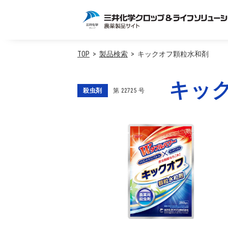
TOP
製品検索
キックオフ顆粒水和剤
キッ
殺虫剤
第
22725
号