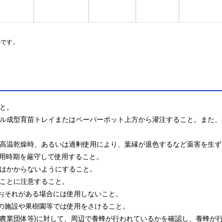
のです。
と。

をセル成型育苗トレイまたはペーパーポット上方から灌注すること。また
苗、高温乾燥時、あるいは過剰使用により、葉縁が退色するなど薬害を生
用時期を厳守して使用すること。

にはかからないようにすること。

ことに注意すること。

おそれがある場合には使用しないこと。

の施設や果樹園等では使用をさけること。

域の農業団体等)に対して、周辺で養蜂が行われているかを確認し、養蜂が