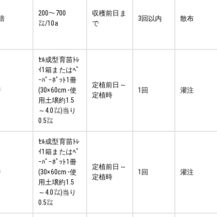
200～700
収穫前日ま
0倍
3回以内
散布
㍑/10a
で
ｾﾙ成型育苗ﾄﾚ
ｲ1箱またはﾍﾟ
ｰﾊﾟｰﾎﾟｯﾄ1冊
定植前日～
倍
(30×60cm･使
1回
灌注
定植時
用土壌約1.5
～4.0㍑)当り
0.5㍑
ｾﾙ成型育苗ﾄﾚ
ｲ1箱またはﾍﾟ
ｰﾊﾟｰﾎﾟｯﾄ1冊
定植前日～
倍
(30×60cm･使
1回
灌注
定植時
用土壌約1.5
～4.0㍑)当り
0.5㍑