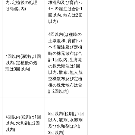
内､定植後の処理
壌混和及び育苗ﾄﾚ
は3回以内)
ｲへの灌注は合計1
回以内､散布は2回
以内)
4回以内(は種時の
土壌混和､育苗ﾄﾚｲ
への灌注及び定植
時の株元散布は合
4回以内(灌注は1回
計1回以内､生育期
以内､定植後の処
の株元灌注は1回
理は3回以内)
以内､散布､無人航
空機散布及び定植
後の株元散布は合
計2回以内)
5回以内(粒剤は2回
4回以内(粒剤は1回
以内､液剤､水溶剤
以内､水和剤は3回
及び水和剤は合計
以内)
3回以内)