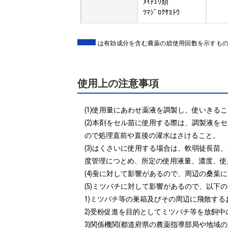
ﾒｲﾁｭｳ類
ﾂﾏｼﾞﾛｸｻﾖﾄｳ
は有効成分を含む農薬の総使用回数を示すも
使用上の注意事項
(1)使用量にあわせ薬液を調製し、使いきるこ
(2)本剤をセル苗に使用する際は、調製液
ので処理直前や直後の灌水はさけること。

(3)はくさいに使用する場合は、軟弱徒長
度管理につとめ、所定の使用液量、濃度、使
(4)蚕に対して影響があるので、周辺の桑葉
(5)ミツバチに対して影響があるので、以下の
1)ミツバチ等の巣箱及びその周辺に飛散する
2)受粉促進を目的としてミツバチ等を放飼中
3)関係機関(都道府県の農薬指導部局や地