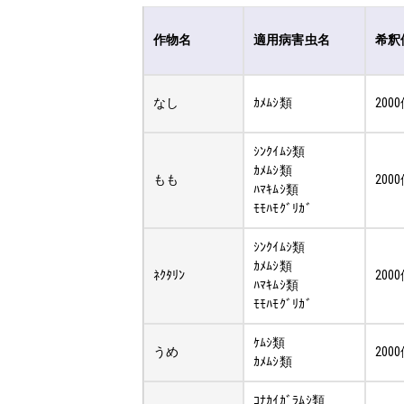
作物名
適用病害虫名
希釈
なし
ｶﾒﾑｼ類
200
ｼﾝｸｲﾑｼ類
ｶﾒﾑｼ類
もも
200
ﾊﾏｷﾑｼ類
ﾓﾓﾊﾓｸﾞﾘｶﾞ
ｼﾝｸｲﾑｼ類
ｶﾒﾑｼ類
ﾈｸﾀﾘﾝ
200
ﾊﾏｷﾑｼ類
ﾓﾓﾊﾓｸﾞﾘｶﾞ
ｹﾑｼ類
うめ
200
ｶﾒﾑｼ類
ｺﾅｶｲｶﾞﾗﾑｼ類