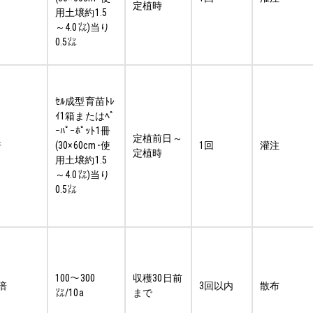
定植時
用土壌約1.5
～4.0㍑)当り
0.5㍑
ｾﾙ成型育苗ﾄﾚ
ｲ1箱またはﾍﾟ
ｰﾊﾟｰﾎﾟｯﾄ1冊
定植前日～
倍
(30×60cm･使
1回
灌注
定植時
用土壌約1.5
～4.0㍑)当り
0.5㍑
100～300
収穫30日前
0倍
3回以内
散布
㍑/10a
まで