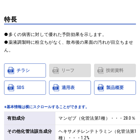
特長
●多くの病害に対して優れた予防効果を示します。

●薬液調製時に粉立ちがなく、散布後の果面の汚れが目立ちませ
ん。
チラシ
リーフ
技術資料
SDS
適用表
製品概要
※基本情報は横にスクロールすることができます。
有効成分
マンゼブ（化管法第1種）・・・28.0％
その他化管法該当成分
ヘキサメチレンテトラミン（化管法第1
種）・・・1.2%