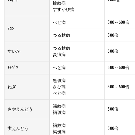
輪紋病
すすかび病
べと病
500～600倍
ﾒﾛﾝ
つる枯病
500倍
つる枯病
すいか
600倍
炭疽病
ｷｬﾍﾞﾂ
べと病
500～600倍
黒斑病
ねぎ
さび病
500～600倍
べと病
褐紋病
さやえんどう
500倍
褐斑病
褐紋病
実えんどう
500倍
褐斑病