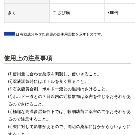
きく
白さび病
800倍
は有効成分を含む農薬の総使用回数を示すものです。
使用上の注意事項
(1)使用量に合わせ薬液を調製し、使いきること。

(2)薬液調製時にはボトルを良く振ること。

(3)石灰硫黄合剤、ボルドー液との混用はさけること。

(4)ボルドー液との７日以内の近接散布は薬害を生じるおそれがあ
るのでさけること。

(5)極端な高温多湿条件下では、軟弱幼苗に薬害のでるおそれがあ
るので注意すること。

(6)蚕に対して影響があるので、周辺の桑葉にはかからないように
すること。
