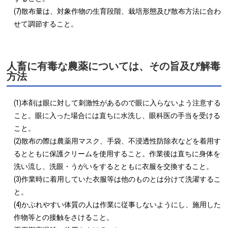
(7)散布量は、対象作物の生育段階、栽培形態及び散布方法に合わ
せて調節すること。
人畜に有毒な農薬については、その旨及び解毒
方法
(1)本剤は眼に対して刺激性があるので眼に入らないよう注意する
こと。眼に入った場合には直ちに水洗し、眼科医の手当を受ける
こと。

(2)散布の際は農薬用マスク、手袋、不浸透性防除衣などを着用す
るとともに保護クリームを使用すること。作業後は直ちに身体を
洗い流し、洗眼・うがいをするとともに衣服を交換すること。

(3)作業時に着用していた衣服等は他のものとは分けて洗濯するこ
と。

(4)かぶれやすい体質の人は作業に従事しないようにし、施用した
作物等との接触をさけること。
