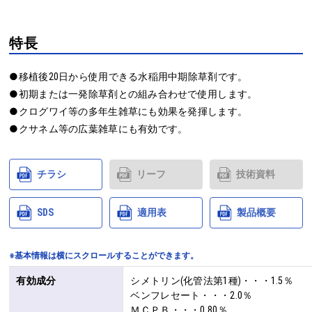
特長
●移植後20日から使用できる水稲用中期除草剤です。

●初期または一発除草剤との組み合わせで使用します。

●クログワイ等の多年生雑草にも効果を発揮します。

●クサネム等の広葉雑草にも有効です。
チラシ
リーフ
技術資料
SDS
適用表
製品概要
※基本情報は横にスクロールすることができます。
有効成分
シメトリン(化管法第1種)・・・1.5％

ベンフレセート・・・2.0％

ＭＣＰＢ・・・0.80％