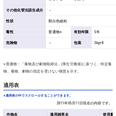
その他化管法該当成分
－
性状
類白色細粒
毒性
普通物※
有効年限
5年
危険物
－
包装
3kg×8
※普通物：「毒物及び劇物取締法」(厚生労働省)に基づく、特定毒
物、毒物、劇物の指定を受けない物質を示す。
適用表
※適用表の中でスクロールすることができます。
2011年05月11日現在の内容です。
作物名
適用雑草名
使用量