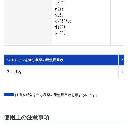
ﾏﾂﾊﾞｲ
ﾎﾀﾙｲ
ｳﾘｶﾜ
ﾐｽﾞｶﾞﾔﾂﾘ
ｵﾓﾀﾞｶ
ｸﾛｸﾞﾜｲ
シメトリンを含む農薬の総使用回数
ベ
2回以内
2
は有効成分を含む農薬の総使用回数を示すものです。
使用上の注意事項