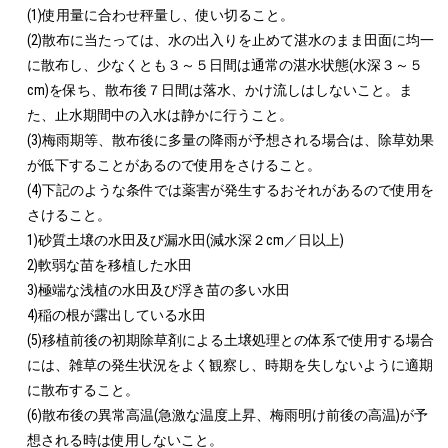
(1)使用量に合わせ秤量し、使い切ること。

(2)散布に当たっては、水の出入りを止めて湛水のまま田面に均一
に散布し、少なくとも３～５日間は通常の湛水状態(水深３～５
cm)を保ち、散布後７日間は落水、かけ流しはしないこと。ま
た、止水期間中の入水は静かに行うこと。

(3)梅雨期等、散布後に多量の降雨が予想される場合は、除草効果
が低下することがあるので使用をさけること。

(4)下記のような条件では薬害が発生するおそれがあるので使用を
さけること。

1)砂質土壌の水田及び漏水田(減水深２cm／日以上)

2)軟弱な苗を移植した水田

3)極端な浅植の水田及び浮き苗の多い水田

4)稲の根が露出している水田

(5)移植前後の初期除草剤による土壌処理との体系で使用する場合
には、雑草の発生状況をよく観察し、時期を失しないように適期
に散布すること。

(6)散布後の異常高温(急激な温度上昇、梅雨明け前後の高温)が予
想される時は使用しないこと。
