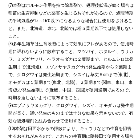
(7)本剤はホルモン作用を持つ除草剤で、処理後低温が続く場合は
稲苗の生育抑制などの薬害を生じるおそれがあるので、処理時期
の平均気温が15～16℃以下になるような場合には使用をさけるこ
と。また、北海道、東北、北陸では稲５葉期以下では使用しない
こと。

(8)多年生雑草は生育段階によって効果にフレがあるので、使用時
期に遅れないように散布すること。マツバイ、ホタルイ、ウリカ
ワ、ミズガヤツリ、ヘラオモダカは２葉期まで、ヒルムシロは発
生期まで(北海道)、エゾノサヤヌカグサは発生始期から２葉期ま
で、クログワイは発生始期まで、シズイは草丈５cmまで(東北)、
オモダカは１葉期まで(東北、北陸)、２葉期まで(関東、東山、東
海)及び発生始期まで(近畿、中国、四国)が使用適期であるので、
時期を逸しないように散布すること。

(9)エゾノサヤヌカグサ、クログワイ、シズイ、オモダカは発生期
間が長く、遅い発生のものまでは十分な効果を示さないので、有
効な後処理剤と組み合わせて使用すること。

(10)本剤は田面水からの揮散により、キュウリなどの生育を阻害
するおそれがあるので、これらの生育期に隣接田で使用する場合