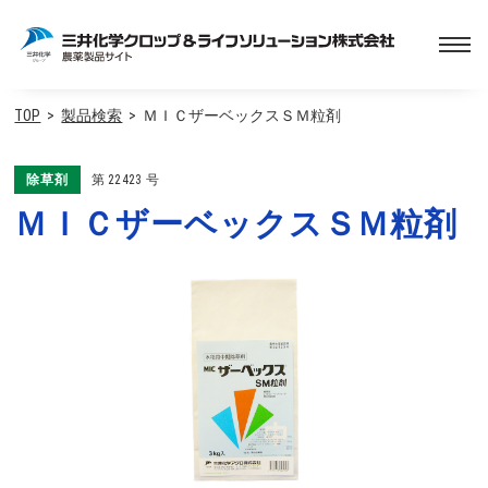
TOP
製品検索
ＭＩＣザーベックスＳＭ粒剤
除草剤
第
22423
号
ＭＩＣザーベックスＳＭ粒剤