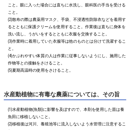
こと。眼に入った場合には直ちに水洗し、眼科医の手当を受ける
こと。

(2)散布の際は農薬用マスク、手袋、不浸透性防除衣などを着用す
るとともに保護クリームを使用すること。作業後は直ちに身体を
洗い流し、うがいをするとともに衣服を交換すること。

(3)作業時に着用していた衣服等は他のものとは分けて洗濯するこ
と。

(4)かぶれやすい体質の人は作業に従事しないようにし、施用した
作物等との接触をさけること。

(5)夏期高温時の使用をさけること。
水産動植物に有毒な農薬については、その旨
(1)水産動植物(魚類)に影響を及ぼすので、本剤を使用した苗は養
魚田に移植しないこと。

(2)移植後は河川、養殖池等に流入しないよう水管理に注意するこ