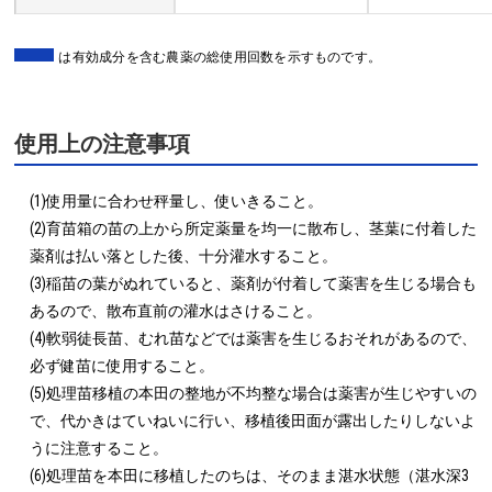
は有効成分を含む農薬の総使用回数を示すものです。
使用上の注意事項
(1)使用量に合わせ秤量し、使いきること。

(2)育苗箱の苗の上から所定薬量を均一に散布し、茎葉に付着した
薬剤は払い落とした後、十分灌水すること。

(3)稲苗の葉がぬれていると、薬剤が付着して薬害を生じる場合も
あるので、散布直前の灌水はさけること。

(4)軟弱徒長苗、むれ苗などでは薬害を生じるおそれがあるので、
必ず健苗に使用すること。

(5)処理苗移植の本田の整地が不均整な場合は薬害が生じやすいの
で、代かきはていねいに行い、移植後田面が露出したりしないよ
うに注意すること。

(6)処理苗を本田に移植したのちは、そのまま湛水状態（湛水深3