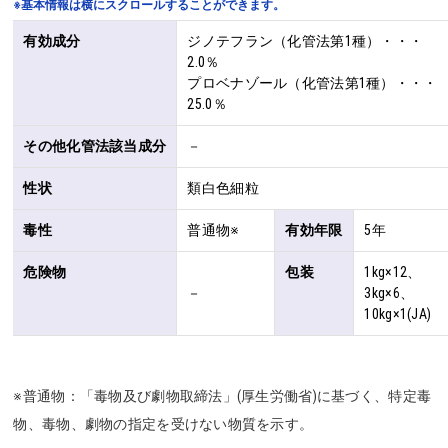
※基本情報は横にスクロールすることができます。
有効成分
ジノテフラン（化管法第1種）・・・
2.0％

プロベナゾール（化管法第1種）・・・
25.0％
その他化管法該当成分
－
性状
類白色細粒
毒性
普通物※
有効年限
5年
危険物
包装
1kg×12、
－
3kg×6、
10kg×1(JA)
※普通物：「毒物及び劇物取締法」(厚生労働省)に基づく、特定毒
物、毒物、劇物の指定を受けない物質を示す。