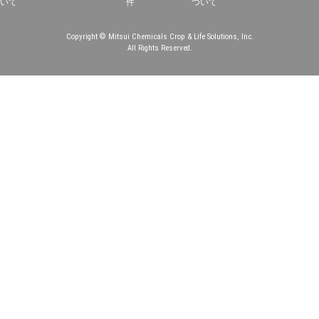
いて
件
ついて
Copyright © Mitsui Chemicals Crop & Life Solutions, Inc.
All Rights Reserved.