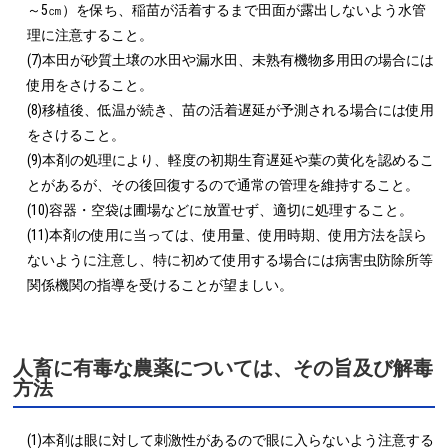
～5㎝）を保ち、稲苗が活着するまで田面が露出しないよう水管
理に注意すること。

(7)本田が砂質土壌の水田や漏水田、未熟有機物多用田の場合には
使用をさけること。

(8)移植後、低温が続き、苗の活着遅延が予測される場合には使用
をさけること。

(9)本剤の処理により、軽度の初期生育遅延や葉の黄化を認めるこ
とがあるが、その後回復するので通常の管理を維持すること。

(10)容器・空袋は圃場などに放置せず、適切に処理すること。

(11)本剤の使用に当っては、使用量、使用時期、使用方法を誤ら
ないように注意し、特に初めて使用する場合には病害虫防除所等
関係機関の指導を受けることが望ましい。
人畜に有毒な農薬については、その旨及び解毒
方法
(1)本剤は眼に対して刺激性があるので眼に入らないよう注意する