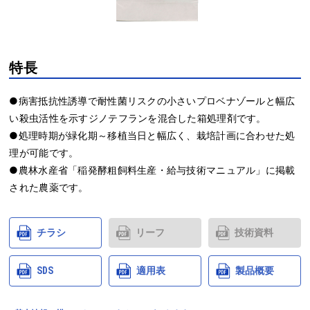
特長
●病害抵抗性誘導で耐性菌リスクの小さいプロベナゾールと幅広
い殺虫活性を示すジノテフランを混合した箱処理剤です。

●処理時期が緑化期～移植当日と幅広く、栽培計画に合わせた処
理が可能です。

●農林水産省「稲発酵粗飼料生産・給与技術マニュアル」に掲載
チラシ
リーフ
技術資料
SDS
適用表
製品概要