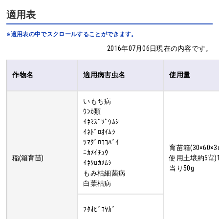
適用表
※適用表の中でスクロールすることができます。
2016年07月06日現在の内容です。
作物名
適用病害虫名
使用量
いもち病
ｳﾝｶ類
ｲﾈﾐｽﾞｿﾞｳﾑｼ
ｲﾈﾄﾞﾛｵｲﾑｼ
ﾂﾏｸﾞﾛﾖｺﾊﾞｲ
育苗箱(30×60×3
ﾆｶﾒｲﾁｭｳ
稲(箱育苗)
使用土壌約5㍑)
ｲﾈｸﾛｶﾒﾑｼ
当り50g
もみ枯細菌病
白葉枯病
ﾌﾀｵﾋﾞｺﾔｶﾞ