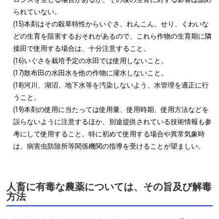
られていない。

(15)本剤はその殺草特性からいぐさ、れんこん、せり、くわいな
どの生育を阻害するおそれがあるので、これら作物の生育期に隣
接田で使用する場合は、十分注意すること。

(16)いぐさを栽培予定の水田では使用しないこと。

(17)散布田の水田水を他の作物に灌水しないこと。

(18)河川、湖沼、地下水等を汚染しないよう、水管理を適正に行
うこと。

(19)本剤の使用に当たっては使用量、使用時期、使用方法などを
誤らないように注意するほか、別途提供されている技術情報も参
考にして使用すること。特に初めて使用する場合や異常気象時
は、病害虫防除所等関係機関の指導を受けることが望ましい。
人畜に有毒な農薬については、その旨及び解毒
方法