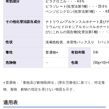
有効成分
ピラクロニル・・・4.0％

ピラゾレート(化管法第1種)・・・20.0％

ベンゾビシクロン(化管法第1種)・・・4.
その他化管法該当成分
ナトリウム=アルケンスルホナート及び
リウム=ヒドロキシアルカンスルホナー
びにこれらの混合物(化管法第1種)・・・2
性状
淡褐色粒状、水溶性パック入り 1パック5
毒性
普通物※
有効年限
5年
危険物
－
包装
(50g×10)×
※普通物：「毒物及び劇物取締法」(厚生労働省)に基づく、特定毒
物、毒物、劇物の指定を受けない物質を示す。
適用表