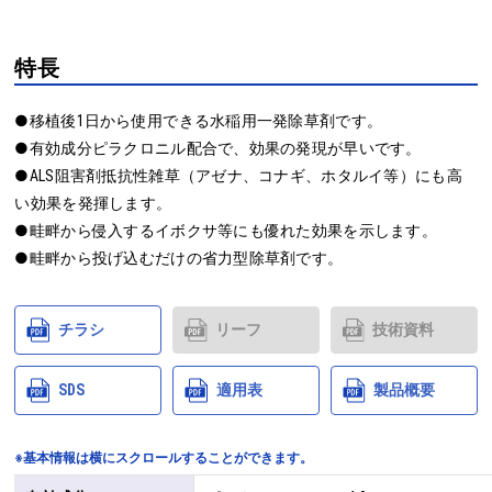
特長
●移植後1日から使用できる水稲用一発除草剤です。

●有効成分ピラクロニル配合で、効果の発現が早いです。

●ALS阻害剤抵抗性雑草（アゼナ、コナギ、ホタルイ等）にも高
い効果を発揮します。

●畦畔から侵入するイボクサ等にも優れた効果を示します。

●畦畔から投げ込むだけの省力型除草剤です。
チラシ
リーフ
技術資料
SDS
適用表
製品概要
※基本情報は横にスクロールすることができます。