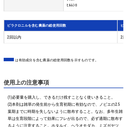
ﾋﾙﾑｼﾛ
ピラクロニルを含む農薬の総使用回数
ピ
2回以内
2
は有効成分を含む農薬の総使用回数を示すものです。
使用上の注意事項
(1)必要量を購入し、できるだけ残すことなく使いきること。

(2)本剤は雑草の発生前から生育初期に有効なので、ノビエの2.5
葉期までに時期を失しないように散布すること。なお、多年生雑
草は生育段階によって効果にフレが出るので、必ず適期に散布す
るように注意すること。ホタルイ、ヘラオモダカ、ミズガヤツ