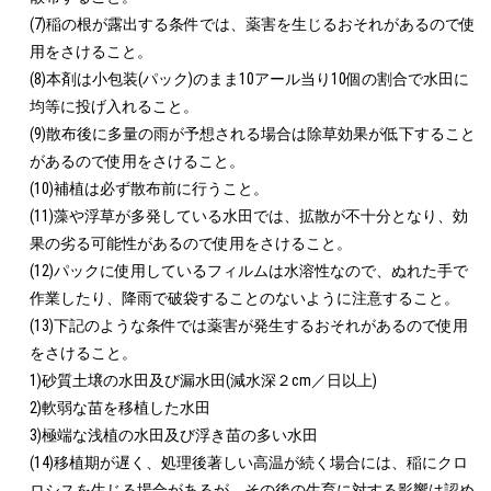
(7)稲の根が露出する条件では、薬害を生じるおそれがあるので使
用をさけること。

(8)本剤は小包装(パック)のまま10アール当り10個の割合で水田に
均等に投げ入れること。

(9)散布後に多量の雨が予想される場合は除草効果が低下すること
があるので使用をさけること。

(10)補植は必ず散布前に行うこと。

(11)藻や浮草が多発している水田では、拡散が不十分となり、効
果の劣る可能性があるので使用をさけること。

(12)パックに使用しているフィルムは水溶性なので、ぬれた手で
作業したり、降雨で破袋することのないように注意すること。

(13)下記のような条件では薬害が発生するおそれがあるので使用
をさけること。

1)砂質土壌の水田及び漏水田(減水深２cm／日以上)

2)軟弱な苗を移植した水田

3)極端な浅植の水田及び浮き苗の多い水田

(14)移植期が遅く、処理後著しい高温が続く場合には、稲にクロ
ロシスを生じる場合があるが、その後の生育に対する影響は認め