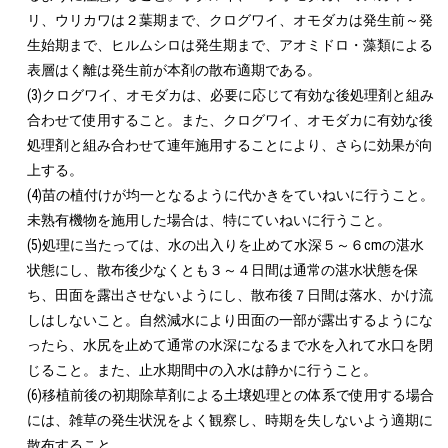
リ、ウリカワは２葉期まで、クログワイ、オモダカは発生前～発
生始期まで、ヒルムシロは発生期まで、アオミドロ・藻類による
表層はく離は発生前が本剤の散布適期である。

(3)クログワイ、オモダカは、必要に応じて有効な後処理剤と組み
合わせて使用すること。また、クログワイ、オモダカに有効な後
処理剤と組み合わせて連年施用することにより、さらに効果が向
上する。

(4)苗の植付けが均一となるように代かきをていねいに行うこと。
未熟有機物を施用した場合は、特にていねいに行うこと。

(5)処理に当たっては、水の出入りを止めて水深５～６cmの湛水
状態にし、散布後少なくとも３～４日間は通常の湛水状態を保
ち、田面を露出させないようにし、散布後７日間は落水、かけ流
しはしないこと。自然減水により田面の一部が露出するようにな
ったら、水尻を止めて通常の水深になるまで水を入れて水口を閉
じること。また、止水期間中の入水は静かに行うこと。

(6)移植前後の初期除草剤による土壌処理との体系で使用する場合
には、雑草の発生状況をよく観察し、時期を失しないよう適期に
散布すること。
