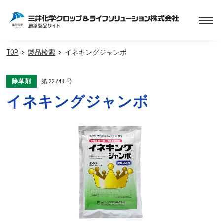
TOP
製品検索
イネキングジャンボ
除草剤
第
22248
号
イネキングジャンボ