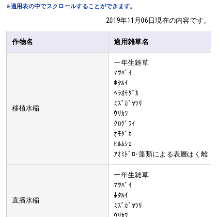
※適用表の中でスクロールすることができます。
2019年11月06日現在の内容です。
作物名
適用雑草名
一年生雑草
ﾏﾂﾊﾞｲ
ﾎﾀﾙｲ
ﾍﾗｵﾓﾀﾞｶ
ﾐｽﾞｶﾞﾔﾂﾘ
移植水稲
ｳﾘｶﾜ
ｸﾛｸﾞﾜｲ
ｵﾓﾀﾞｶ
ﾋﾙﾑｼﾛ
ｱｵﾐﾄﾞﾛ･藻類による表層はく離
一年生雑草
ﾏﾂﾊﾞｲ
ﾎﾀﾙｲ
直播水稲
ﾐｽﾞｶﾞﾔﾂﾘ
ｳﾘｶﾜ