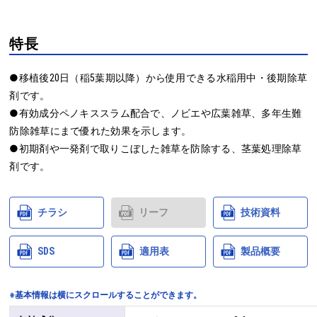
特長
●移植後20日（稲5葉期以降）から使用できる水稲用中・後期除草
剤です。

●有効成分ペノキススラム配合で、ノビエや広葉雑草、多年生難
防除雑草にまで優れた効果を示します。

●初期剤や一発剤で取りこぼした雑草を防除する、茎葉処理除草
剤です。
チラシ
リーフ
技術資料
SDS
適用表
製品概要
※基本情報は横にスクロールすることができます。