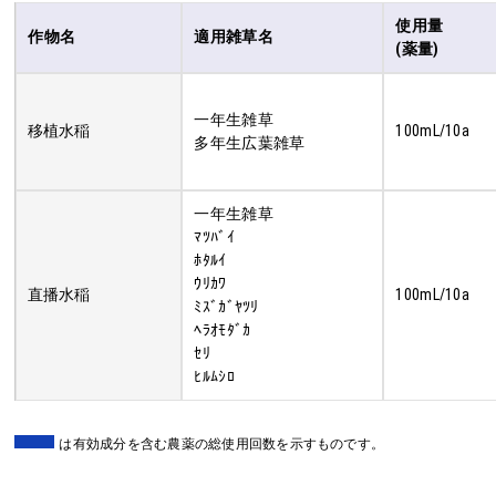
使用量
作物名
適用雑草名
(薬量)
一年生雑草
移植水稲
100mL/10a
多年生広葉雑草
一年生雑草
ﾏﾂﾊﾞｲ
ﾎﾀﾙｲ
ｳﾘｶﾜ
直播水稲
100mL/10a
ﾐｽﾞｶﾞﾔﾂﾘ
ﾍﾗｵﾓﾀﾞｶ
ｾﾘ
ﾋﾙﾑｼﾛ
は有効成分を含む農薬の総使用回数を示すものです。