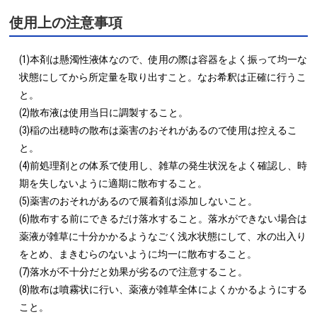
使用上の注意事項
(1)本剤は懸濁性液体なので、使用の際は容器をよく振って均一な
状態にしてから所定量を取り出すこと。なお希釈は正確に行うこ
と。

(2)散布液は使用当日に調製すること。

(3)稲の出穂時の散布は薬害のおそれがあるので使用は控えるこ
と。

(4)前処理剤との体系で使用し、雑草の発生状況をよく確認し、時
期を失しないように適期に散布すること。

(5)薬害のおそれがあるので展着剤は添加しないこと。

(6)散布する前にできるだけ落水すること。落水ができない場合は
薬液が雑草に十分かかるようなごく浅水状態にして、水の出入り
をとめ、まきむらのないように均一に散布すること。

(7)落水が不十分だと効果が劣るので注意すること。

(8)散布は噴霧状に行い、薬液が雑草全体によくかかるようにする
こと。
