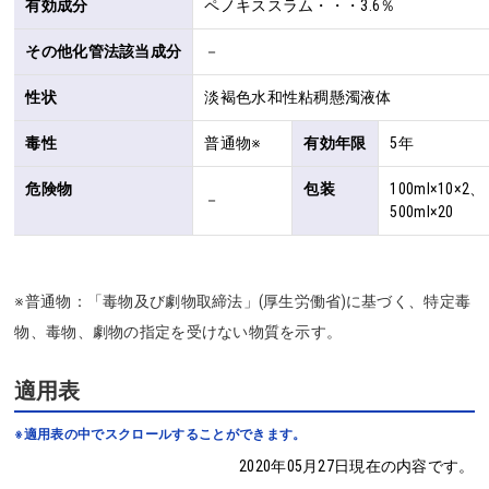
有効成分
ペノキススラム・・・3.6％
その他化管法該当成分
－
性状
淡褐色水和性粘稠懸濁液体
毒性
普通物※
有効年限
5年
危険物
包装
100ml×10×2、
－
500ml×20
※普通物：「毒物及び劇物取締法」(厚生労働省)に基づく、特定毒
物、毒物、劇物の指定を受けない物質を示す。
適用表
※適用表の中でスクロールすることができます。
2020年05月27日現在の内容です。