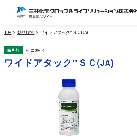
TOP
製品検索
ワイドアタック™ＳＣ(JA)
除草剤
第
22086
号
ワイドアタック™ＳＣ(JA)