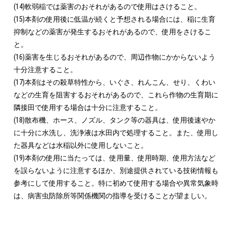
(14)軟弱稲では薬害のおそれがあるので使用はさけること。

(15)本剤の使用後に低温が続くと予想される場合には、稲に生育
抑制などの薬害が発生するおそれがあるので、使用をさけるこ
と。

(16)薬害を生じるおそれがあるので、周辺作物にかからないよう
十分注意すること。

(17)本剤はその殺草特性から、いぐさ、れんこん、せり、くわい
などの生育を阻害するおそれがあるので、これら作物の生育期に
隣接田で使用する場合は十分に注意すること。

(18)散布機、ホース、ノズル、タンク等の器具は、使用後速やか
に十分に水洗し、洗浄液は水田内で処理すること。また、使用し
た器具などは水稲以外に使用しないこと。

(19)本剤の使用に当たっては、使用量、使用時期、使用方法など
を誤らないように注意するほか、別途提供されている技術情報も
参考にして使用すること。特に初めて使用する場合や異常気象時
は、病害虫防除所等関係機関の指導を受けることが望ましい。