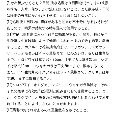
(9)散布後少なくとも２日間(浅水処理は３日間)はそのままの状態
を保ち、入水、落水、かけ流しはしないこと。また散布後７日間
は降雨の有無にかかわらず落水、かけ流しはしないこと。

(10)処理後１日以内に降雨があると効果が不十分になるおそれが
あるので、晴天の持続する時を選んで使用すること。

(11)本剤は生育期に入った雑草に効果があるが、雑草、特に多年
生雑草は生育段階によって効果にふれが出るので必ず適期に散布
すること。ホタルイは花茎抽出始まで、ウリカワ、ミズガヤツ
リ、ヘラオモダカは４～６葉期まで、ヒルムシロ、セリは生育期
まで、クログワイは草丈20～30cm、オモダカは草丈30cm、シズ
イは草丈10cm、コウキヤガラは草丈20cmまでに散布すること。
また、一年生雑草のミズアオイは３～４葉期まで、クサネムは草
丈20cmまでに散布すること。

(12)クログワイ、オモダカ、シズイ、コウキヤガラ防除は、それ
ぞれの雑草に有効な前処理剤と組み合わせて使用すること。ま
た、クログワイ、オモダカに有効な前処理剤と組み合わせて連年
施用することにより、さらに効果が向上する。

(13)薬害のおそれがあるので重複散布をさけること。
