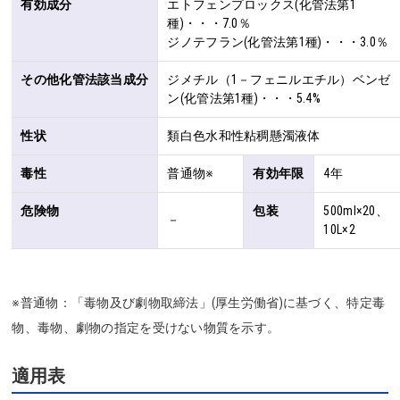
有効成分
エトフェンプロックス(化管法第1
種)・・・7.0％

ジノテフラン(化管法第1種)・・・3.0％
その他化管法該当成分
ジメチル（1－フェニルエチル）ベンゼ
ン(化管法第1種)・・・5.4%
性状
類白色水和性粘稠懸濁液体
毒性
普通物※
有効年限
4年
危険物
包装
500ml×20、
－
10L×2
※普通物：「毒物及び劇物取締法」(厚生労働省)に基づく、特定毒
物、毒物、劇物の指定を受けない物質を示す。
適用表