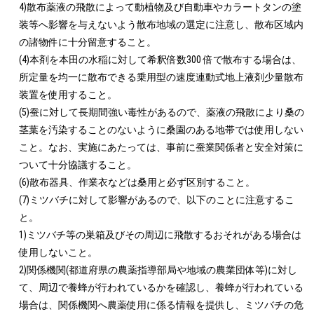
4)散布薬液の飛散によって動植物及び自動車やカラートタンの塗
装等へ影響を与えないよう散布地域の選定に注意し、散布区域内
の諸物件に十分留意すること。

(4)本剤を本田の水稲に対して希釈倍数300 倍で散布する場合は、
所定量を均一に散布できる乗用型の速度連動式地上液剤少量散布
装置を使用すること。

(5)蚕に対して長期間強い毒性があるので、薬液の飛散により桑の
茎葉を汚染することのないように桑園のある地帯では使用しない
こと。なお、実施にあたっては、事前に蚕業関係者と安全対策に
ついて十分協議すること。

(6)散布器具、作業衣などは桑用と必ず区別すること。

(7)ミツバチに対して影響があるので、以下のことに注意するこ
と。

1)ミツバチ等の巣箱及びその周辺に飛散するおそれがある場合は
使用しないこと。

2)関係機関(都道府県の農薬指導部局や地域の農業団体等)に対し
て、周辺で養蜂が行われているかを確認し、養蜂が行われている
場合は、関係機関へ農薬使用に係る情報を提供し、ミツバチの危