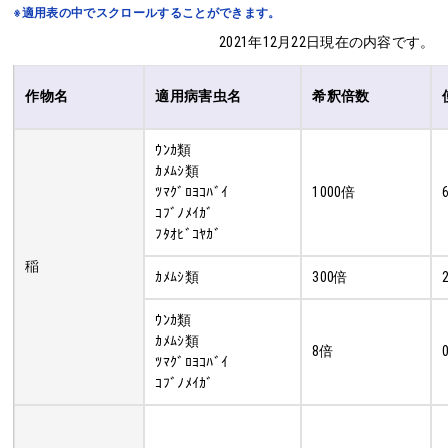
※適用表の中でスクロールすることができます。
2021年12月22日現在の内容です。
作物名
適用病害虫名
希釈倍数
ｳﾝｶ類
ｶﾒﾑｼ類
ﾂﾏｸﾞﾛﾖｺﾊﾞｲ
1000倍
ｺﾌﾞﾉﾒｲｶﾞ
ﾌﾀｵﾋﾞｺﾔｶﾞ
稲
ｶﾒﾑｼ類
300倍
ｳﾝｶ類
ｶﾒﾑｼ類
8倍
ﾂﾏｸﾞﾛﾖｺﾊﾞｲ
ｺﾌﾞﾉﾒｲｶﾞ