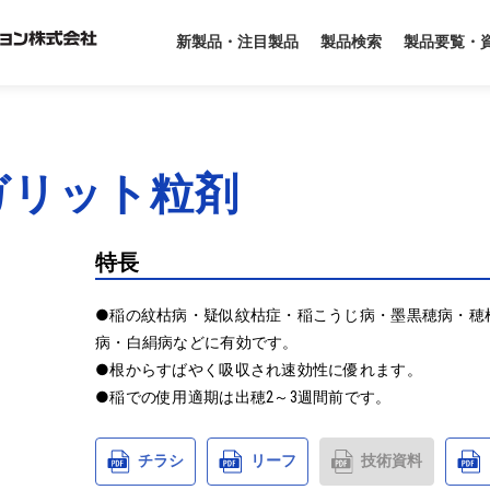
製品要覧・
新製品・注目製品
製品検索
ガリット粒剤
特長
●稲の紋枯病・疑似紋枯症・稲こうじ病・墨黒穂病・穂
病・白絹病などに有効です。

●根からすばやく吸収され速効性に優れます。

●稲での使用適期は出穂2～3週間前です。
チラシ
リーフ
技術資料