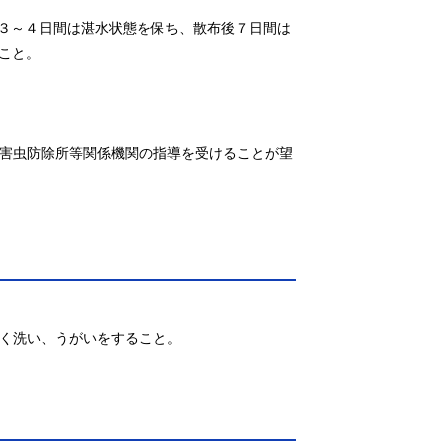
も３～４日間は湛水状態を保ち、散布後７日間は
と。

病害虫防除所等関係機関の指導を受けることが望
よく洗い、うがいをすること。