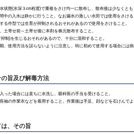
湛水状態(水深３cm程度)で重複をさけ均一に散布し、散布後は少なくと
間中の入水は静かに行うこと。なお漏水の激しい水田では使用をさけるこ
植する作型では生育が抑制されるおそれがあるので使用をさけること。

合、土寄せ前～土寄せ後に本剤を株元散布すること。

育抑制)を生じるおそれがあるので、十分に混和すること。

用時期、使用方法を誤らないように注意し、特に初めて使用する場合には
その旨及び解毒方法
に入った場合には直ちに水洗し、眼科医の手当を受けること。

ン・長袖の作業衣などを着用すること。作業後は手足、顔などを石けんで
ては、その旨