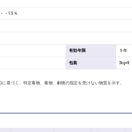
・1.5％
有効年限
５年
包装
3kg×8
省)に基づく、特定毒物、毒物、劇物の指定を受けない物質を示す。