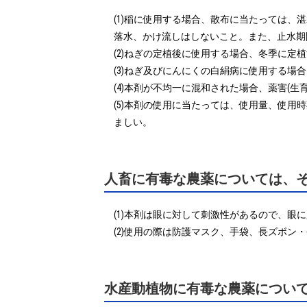
(1)稲に使用する場合、散布に当たっては、
落水、かけ流しはしないこと。また、止水期
(2)ねぎの定植後に使用する場合、冬季に定
(3)ねぎ及びにんにくの白絹病に使用する場
(4)本剤が不均一に混和された場合、薬害(生
(5)本剤の使用に当たっては、使用量、使
ましい。
人畜に有毒な農薬については、
(1)本剤は眼に対して刺激性があるので、眼
(2)使用の際は防護マスク、手袋、長ズボ
水産動植物に有毒な農薬につい