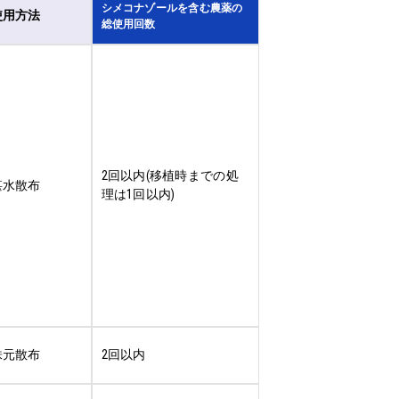
シメコナゾールを含む農薬の
使用方法
総使用回数
2回以内(移植時までの処
湛水散布
理は1回以内)
株元散布
2回以内