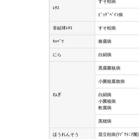
すそ枯病
ﾚﾀｽ
ﾋﾞｯｸﾞﾍﾞｲﾝ病
非結球ﾚﾀｽ
すそ枯病
ｷｬﾍﾞﾂ
株腐病
にら
白絹病
黒腐菌核病
小菌核腐敗病
ねぎ
白絹病
小菌核病
軟腐病
黒穂病
ほうれんそう
苗立枯病(ﾘｿﾞｸﾄﾆｱ菌)