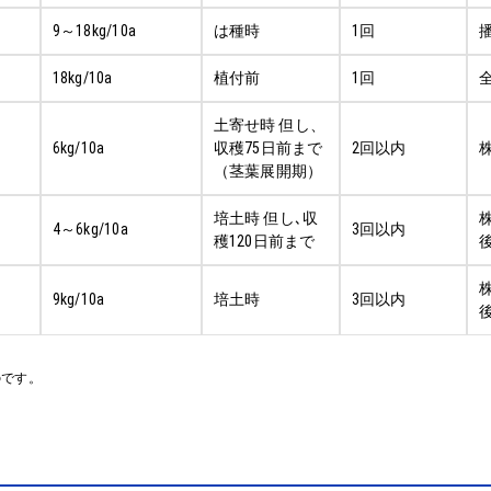
9～18kg/10a
は種時
1回
18kg/10a
植付前
1回
土寄せ時 但し、
6kg/10a
収穫75日前まで
2回以内
（茎葉展開期）
培土時 但し､収
4～6kg/10a
3回以内
穫120日前まで
9kg/10a
培土時
3回以内
のです。