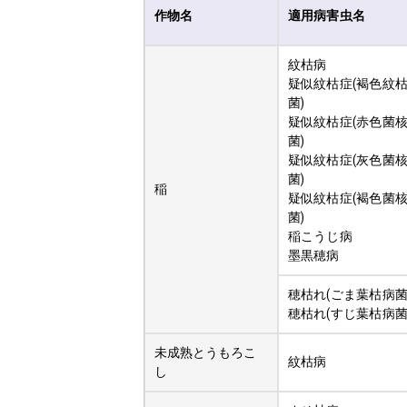
作物名
適用病害虫名
紋枯病
疑似紋枯症(褐色紋
菌)
疑似紋枯症(赤色菌
菌)
疑似紋枯症(灰色菌
菌)
稲
疑似紋枯症(褐色菌
菌)
稲こうじ病
墨黒穂病
穂枯れ(ごま葉枯病菌
穂枯れ(すじ葉枯病菌
未成熟とうもろこ
紋枯病
し