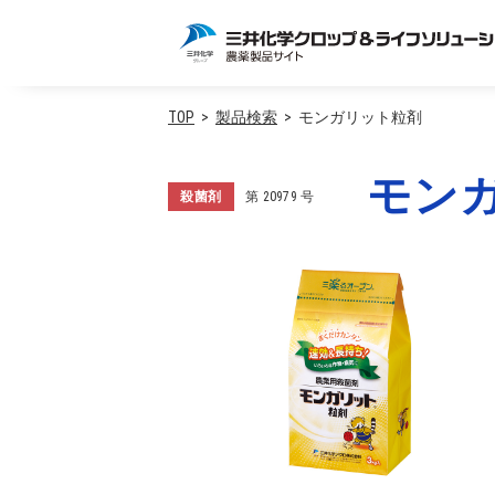
TOP
製品検索
モンガリット粒剤
モン
殺菌剤
第
20979
号