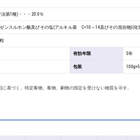
法第1種)・・・20.0％
ンスルホン酸及びその塩(アルキル基　C=10～14及びその混合物)(化管法
粒
有効年限
5年
包装
100g×
省)に基づく、特定毒物、毒物、劇物の指定を受けない物質を示す。