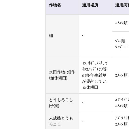
作物名
適用場所
適用病
ｶﾒﾑｼ類
稲
-
ｳﾝｶ類
ﾂﾏｸﾞﾛﾖ
ﾖｼ､ｵｷﾞ､ｽｽｷ､ｾ
ｲﾀｶｱﾜﾀﾞﾁｿｳ等
水田作物､畑作
の多年生雑草
ｶﾒﾑｼ類
物(休耕田)
が優占してい
る休耕田
とうもろこし
ﾑｷﾞｸﾋﾞ
-
(子実)
ｶﾒﾑｼ類
未成熟とうも
ｱﾌﾞﾗﾑ
-
ろこし
ｶﾒﾑｼ類