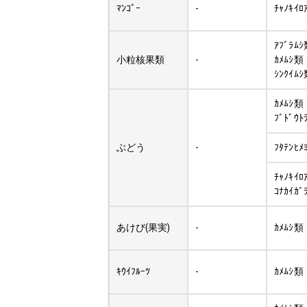
ﾏﾝｺﾞｰ
-
ﾁｬﾉｷｲﾛ
ｱﾌﾞﾗﾑ
小粒核果類
-
ｶﾒﾑｼ類
ｼﾝｸｲﾑ
ｶﾒﾑｼ類
ﾌﾞﾄﾞｳﾄ
ぶどう
-
ﾌﾀﾃﾝﾋﾒ
ﾁｬﾉｷｲﾛ
ｺﾅｶｲｶﾞ
あけび(果実)
-
ｶﾒﾑｼ類
ｷｳｲﾌﾙｰﾂ
-
ｶﾒﾑｼ類