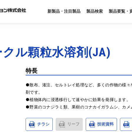
製品要覧・
新製品・注目製品
製品検索
クル顆粒水溶剤(JA)
特長
●散布、潅注、セルトレイ処理など、多くの作物の様々
剤です。

●植物体内に浸透移行して速やかに効果を発揮します。

●野菜のコナジラミ類、果樹のコナカイガラムシ、カメ
チラシ
リーフ
技術資料