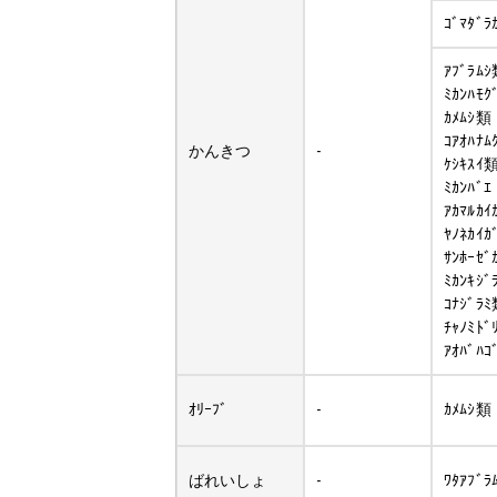
ｺﾞﾏﾀﾞﾗ
ｱﾌﾞﾗﾑ
ﾐｶﾝﾊﾓｸ
ｶﾒﾑｼ類
ｺｱｵﾊﾅﾑ
かんきつ
-
ｹｼｷｽｲ
ﾐｶﾝﾊﾞｴ
ｱｶﾏﾙｶｲ
ﾔﾉﾈｶｲｶ
ｻﾝﾎｰｾﾞ
ﾐｶﾝｷｼﾞ
ｺﾅｼﾞﾗ
ﾁｬﾉﾐﾄﾞ
ｱｵﾊﾞﾊｺ
ｵﾘｰﾌﾞ
-
ｶﾒﾑｼ類
ばれいしょ
-
ﾜﾀｱﾌﾞﾗ