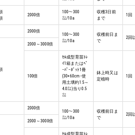
ｼ類
100～300
収穫3日前
2000倍
1回
ﾐ類
㍑/10a
まで
2000倍
100～300
収穫前日ま
2回
㍑/10a
で
2000～3000倍
ｾﾙ成型育苗ﾄﾚ
ｲ1箱またはﾍﾟ
ﾐ類
ｰﾊﾟｰﾎﾟｯﾄ1冊
鉢上時又は
100倍
(30×60cm･使
1回
定植時
用土壌約1.5～
4.0㍑)当り0.5
㍑
2000倍
100～300
収穫前日ま
2回
㍑/10a
で
2000～3000倍
ｾﾙ成型育苗ﾄﾚ