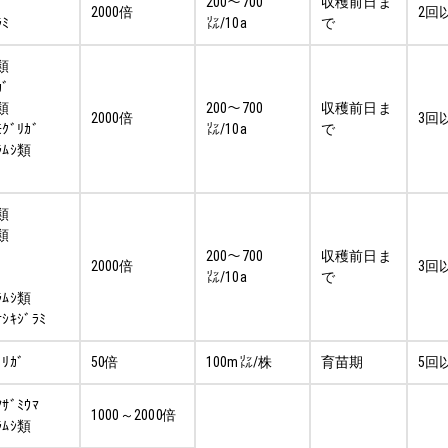
200～700
収穫前日ま
2000倍
2回
ﾗﾐ
㍑/10a
で
ｼ類
ｶﾞ
ｼ類
200～700
収穫前日ま
2000倍
3回
ﾓｸﾞﾘｶﾞ
㍑/10a
で
ﾗﾑｼ類
ｼ類
ｼ類
200～700
収穫前日ま
2000倍
3回
㍑/10a
で
ﾗﾑｼ類
ﾅｼｷｼﾞﾗﾐ
ﾞﾘｶﾞ
50倍
100m㍑/株
育苗期
5回
ｱｻﾞﾐｳﾏ
1000～2000倍
ﾗﾑｼ類