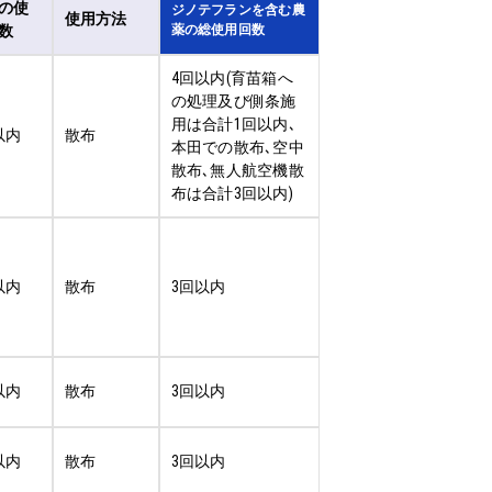
の使
ジノテフランを含む農
使用方法
数
薬の総使用回数
4回以内(育苗箱へ
の処理及び側条施
用は合計1回以内､
以内
散布
本田での散布､空中
散布､無人航空機散
布は合計3回以内)
以内
散布
3回以内
以内
散布
3回以内
以内
散布
3回以内