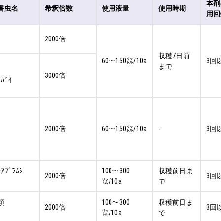
本剤
害虫名
希釈倍数
使用液量
使用時期
用回
2000倍
収穫7日前
60～150㍑/10a
3回
まで
3000倍
ｺﾊﾞｲ
2000倍
60～150㍑/10a
-
3回
ﾚｱﾌﾞﾗﾑｼ
100～300
収穫前日ま
2000倍
3回
㍑/10a
で
ｼ類
100～300
収穫前日ま
2000倍
3回
㍑/10a
で