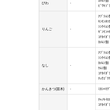
ｶﾒﾑｼ類
びわ
-
ﾋﾞﾜｷｼﾞ
ｱﾌﾞﾗﾑ
ｷﾝﾓﾝﾎｿ
ｼﾝｸｲﾑ
りんご
-
ｷﾞﾝﾓﾝﾊ
ｺﾅｶｲｶﾞ
ｶﾒﾑｼ類
ｱﾌﾞﾗﾑ
ｼﾝｸｲﾑ
ｶﾒﾑｼ類
なし
-
ｹﾑｼ類
ｺﾅｶｲｶﾞ
ﾁｭｳｺﾞｸ
かんきつ(苗木)
-
ﾐｶﾝﾊﾓｸ
ﾁｬﾉｷｲﾛ
ｺﾅｶｲｶﾞ