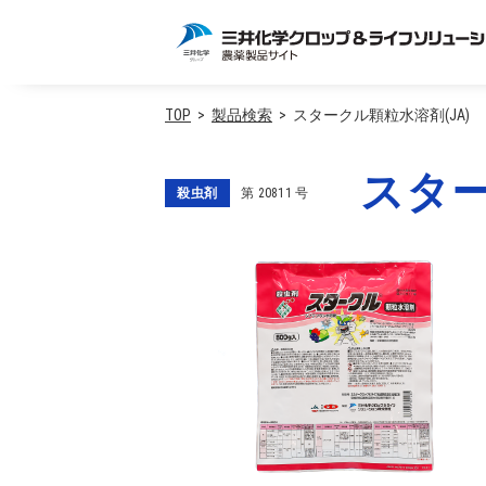
TOP
製品検索
スタークル顆粒水溶剤(JA)
スター
殺虫剤
第
20811
号