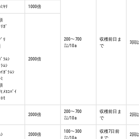
ｶﾐｷﾘ
1000倍
ｼ類
ﾞﾘｶﾞ
200～700
収穫前日ま
ｸﾞﾘ
3回
㍑/10a
で
類
ｶﾞﾗﾑｼ
2000倍
ﾞﾗﾑｼ
ｶｲｶﾞﾗﾑｼ
ﾗﾐ
ﾐ類
ﾘﾋﾒﾖｺﾊﾞｲ
ﾞﾛﾓ
200～700
収穫前日ま
2000倍
2回
㍑/10a
で
100～300
収穫7日前
ﾑｼ
2000倍
2回
㍑/10a
まで