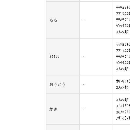
ﾓﾓﾁｮｯｷ
ｱﾌﾞﾗﾑ
もも
-
ﾓﾓﾊﾓｸﾞ
ｼﾝｸｲﾑ
ｶﾒﾑｼ類
ﾓﾓﾁｮｯｷ
ｱﾌﾞﾗﾑ
ﾈｸﾀﾘﾝ
-
ﾓﾓﾊﾓｸﾞ
ｼﾝｸｲﾑ
ｶﾒﾑｼ類
ｵｳﾄｳｼｮ
おうとう
-
ｶﾒﾑｼ類
ｶﾒﾑｼ類
ｺﾅｶｲｶﾞ
かき
-
ｶｷﾉﾍﾀﾑ
ｱｻﾞﾐｳ