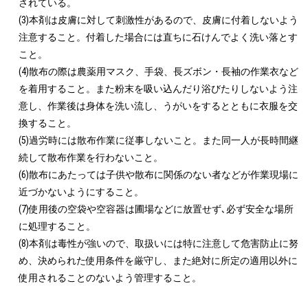
されている。

(3)本剤は皮膚に対して刺激性があるので、皮膚に付着しないよう
注意すること。付着した場合には直ちに石けんでよく洗い落とす
こと。

(4)散布の際は農薬用マスク、手袋、長ズボン・長袖の作業衣など
を着用すること。また粉末を吸い込んだり浴びたりしないよう注
意し、作業後は身体を洗い流し、うがいをするとともに衣服を交
換すること。

(5)過労時には散布作業に従事しないこと。また同一人が長時間継
続して散布作業を行わないこと。

(6)散布にあたっては子供や散布に関係のない者などが作業現場に
近づかないようにすること。

(7)使用後の空袋や空容器は圃場などに放置せず､必ず安全な場所
に処理すること。

(8)本剤は毒性が強いので、取扱いには特に注意して危害防止に努
め、決められた使用条件を厳守し、また絶対に所定の適用以外に
使用されることのないよう管理すること。