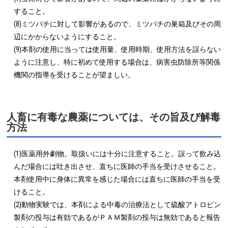
すること。

(8)ミツバチに対して影響があるので、ミツバチの巣箱及びその周
辺にかからないようにすること。

(9)本剤の使用に当っては使用量、使用時期、使用方法を誤らない
ように注意し、特に初めて使用する場合は、病害虫防除所等関係
機関の指導を受けることが望ましい。
人畜に有毒な農薬については、その旨及び解毒
方法
(1)医薬用外劇物。取扱いには十分に注意すること。誤って飲み込
んだ場合には吐き出させ、直ちに医師の手当を受けさせること。
本剤使用中に身体に異常を感じた場合には直ちに医師の手当を受
けること。

(2)動物実験では、本剤による中毒の治療法として硫酸アトロピン
製剤の投与は有効であるがＰＡＭ製剤の投与は無効であると報告