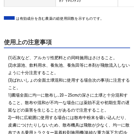
ﾈｸﾞｻﾚｾﾝﾁｭｳ
は有効成分を含む農薬の総使用回数を示すものです。
使用上の注意事項
(1)石灰など、アルカリ性肥料との同時施用はさけること。

(2)水源池、飲料用水、養魚池、養魚田等に本剤が飛散流入しない
ように十分注意すること。

(3)ばれいしょの全面土壌混和に使用する場合次の事項に注意する
こと。

1)圃場全面に均一に散布し､20～25cmの深さに土壌と十分混和す
ること。散布や混和が不均一な場合には薬効不足や初期生育の遅
延などの薬害を生じることがあるので注意すること。

2)一時に広範囲に使用する場合には散布中粉末を吸い込んだり、
皮膚につけたりしないため、散布機具は飛散が少なく、均一に散
布できる乗用トラクター装着粒剤施用機(単純な重力落下方式)を