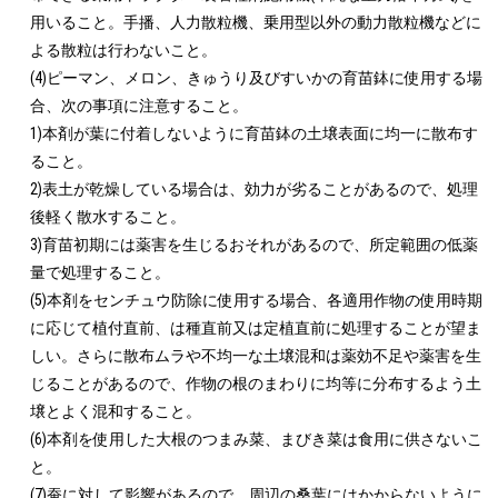
用いること。手播、人力散粒機、乗用型以外の動力散粒機などに
よる散粒は行わないこと。

(4)ピーマン、メロン、きゅうり及びすいかの育苗鉢に使用する場
合、次の事項に注意すること。

1)本剤が葉に付着しないように育苗鉢の土壌表面に均一に散布す
ること。

2)表土が乾燥している場合は、効力が劣ることがあるので、処理
後軽く散水すること。

3)育苗初期には薬害を生じるおそれがあるので、所定範囲の低薬
量で処理すること。

(5)本剤をセンチュウ防除に使用する場合、各適用作物の使用時期
に応じて植付直前、は種直前又は定植直前に処理することが望ま
しい。さらに散布ムラや不均一な土壌混和は薬効不足や薬害を生
じることがあるので、作物の根のまわりに均等に分布するよう土
壌とよく混和すること。

(6)本剤を使用した大根のつまみ菜、まびき菜は食用に供さないこ
と。

(7)蚕に対して影響があるので、周辺の桑葉にはかからないように