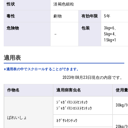
性状
淡褐色細粒
毒性
劇物
有効年限
5年
危険物
包装
3kg×6、
－
5kg×4、
15kg×1
適用表
※適用表の中でスクロールすることができます。
2023年08月23日現在の内容です。
作物名
適用病害虫名
使用
ｼﾞｬｶﾞｲﾓｼｽﾄｾﾝﾁｭｳ
30kg/1
ｼﾞｬｶﾞｲﾓｼﾛｼｽﾄｾﾝﾁｭｳ
ばれいしょ
ﾈｸﾞｻﾚｾﾝﾁｭｳ
20kg/1