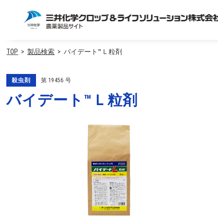
TOP
製品検索
バイデート™Ｌ粒剤
殺虫剤
第
19456
号
バイデート™Ｌ粒剤