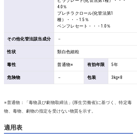
ピラゾレート(化管法第1種）・・・
4.0％

プレチラクロール(化管法第1
種）・・・1.5％

ベンフレセート・・・1.0％
その他化管法該当成分
－
性状
類白色細粒
毒性
普通物※
有効年限
5年
危険物
－
包装
3kg×8
※普通物：「毒物及び劇物取締法」(厚生労働省)に基づく、特定毒
物、毒物、劇物の指定を受けない物質を示す。
適用表