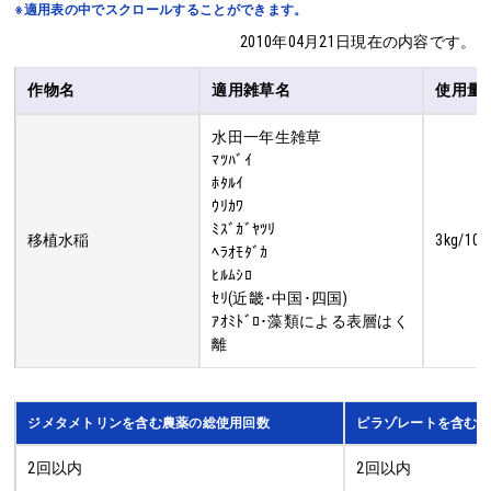
※適用表の中でスクロールすることができます。
2010年04月21日現在の内容です。
作物名
適用雑草名
使用量
水田一年生雑草
ﾏﾂﾊﾞｲ
ﾎﾀﾙｲ
ｳﾘｶﾜ
ﾐｽﾞｶﾞﾔﾂﾘ
移植水稲
3kg/10a
ﾍﾗｵﾓﾀﾞｶ
ﾋﾙﾑｼﾛ
ｾﾘ(近畿･中国･四国)
ｱｵﾐﾄﾞﾛ･藻類による表層はく
離
ジメタメトリンを含む農薬の総使用回数
ピラゾレートを含む農
2回以内
2回以内