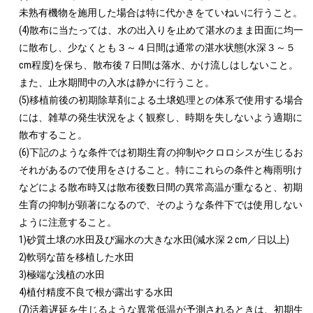
未熟有機物を施用した場合は特に代かきをていねいに行うこと。

(4)散布に当たっては、水の出入りを止めて湛水のまま田面に均一
に散布し、少なくとも３～４日間は通常の湛水状態(水深３～５
cm程度)を保ち、散布後７日間は落水、かけ流しはしないこと。
また、止水期間中の入水は静かに行うこと。

(5)移植前後の初期除草剤による土壌処理との体系で使用する場合
には、雑草の発生状況をよく観察し、時期を失しないよう適期に
散布すること。

(6)下記のような条件では初期生育の抑制やクロロシスが生じるお
それがあるので使用をさけること。特にこれらの条件と梅雨明け
などによる散布時又は散布後数日間の異常高温が重なると、初期
生育の抑制が顕著になるので、そのような条件下では使用しない
ように注意すること。

1)砂質土壌の水田及び漏水の大きな水田(減水深２cm／日以上)

2)軟弱な苗を移植した水田

3)極端な浅植の水田

4)植付精度不良で根が露出する水田

(7)活着遅延を生じるような異常低温が予測されるときは、初期生