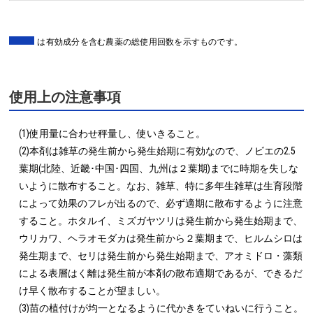
は有効成分を含む農薬の総使用回数を示すものです。
使用上の注意事項
(1)使用量に合わせ秤量し、使いきること。

(2)本剤は雑草の発生前から発生始期に有効なので、ノビエの2.5
葉期(北陸、近畿･中国･四国、九州は２葉期)までに時期を失しな
いように散布すること。なお、雑草、特に多年生雑草は生育段階
によって効果のフレが出るので、必ず適期に散布するように注意
すること。ホタルイ、ミズガヤツリは発生前から発生始期まで、
ウリカワ、ヘラオモダカは発生前から２葉期まで、ヒルムシロは
発生期まで、セリは発生前から発生始期まで、アオミドロ・藻類
による表層はく離は発生前が本剤の散布適期であるが、できるだ
け早く散布することが望ましい。

(3)苗の植付けが均一となるように代かきをていねいに行うこと。