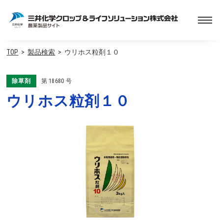
TOP
製品検索
ウリホス粒剤１０
除草剤
第
18680
号
ウリホス粒剤１０