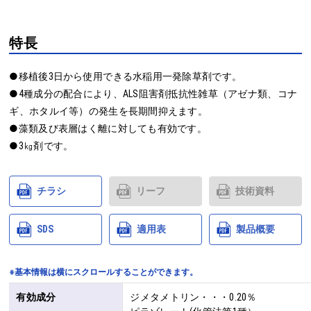
特長
●移植後3日から使用できる水稲用一発除草剤です。

●4種成分の配合により、ALS阻害剤抵抗性雑草（アゼナ類、コナ
ギ、ホタルイ等）の発生を長期間抑えます。

●藻類及び表層はく離に対しても有効です。

●3㎏剤です。
チラシ
リーフ
技術資料
SDS
適用表
製品概要
※基本情報は横にスクロールすることができます。
有効成分
ジメタメトリン・・・0.20％
