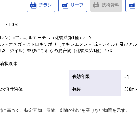
チラシ
リーフ
技術資料
・1.0％
ン）=アルキルエーテル（化管法第1種）5.0%

ル－オメガ－ヒドロキシポリ（オキシエタン－1,2－ジイル）及びア
,2－ジイル）並びにこれらの混合物（化管法第1種）4.8%
油状液体
有効年限
5年
非水溶性液体
包装
500ml×
省)に基づく、特定毒物、毒物、劇物の指定を受けない物質を示す。