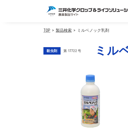
TOP
製品検索
ミルベノック乳剤
ミル
殺虫剤
第
17722
号