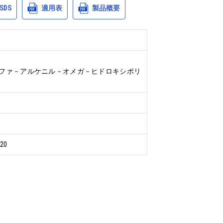
SDS
適用表
製品概要
ルファ－アルケニル－オメガ－ヒドロキシポリ
20