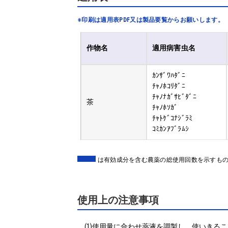
※印刷は適用表PDF又は製品要覧からお願いします。
作物名
適用病害虫名
ｶﾝｻﾞﾜﾊﾀﾞﾆ
ﾁｬﾉﾎｺﾘﾀﾞﾆ
ﾁｬﾉﾅｶﾞｻﾋﾞﾀﾞﾆ
茶
ﾁｬﾉﾎｿｶﾞ
ﾁｬﾄｹﾞｺﾅｼﾞﾗﾐ
ｺﾐｶﾝｱﾌﾞﾗﾑｼ
は有効成分を含む農薬の総使用回数を示すも
使用上の注意事項
(1)使用量に合わせ薬液を調製し、使いきるこ