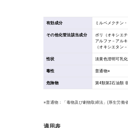
有効成分
ミルベメクチン・・
その他化管法該当成分
ポリ（オキシエチレ
アルファ－アルキ
（オキシエタン－1
性状
淡黄色澄明可乳化
毒性
普通物※
危険物
第4類第2石油類 
※普通物：「毒物及び劇物取締法」(厚生労働
適用表