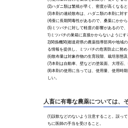
(2)ハダニ類は繁殖が早く、密度が高くなる
(3)本剤の連続散布は、ハダニ類の本剤に
(4)蚕に長期間毒性があるので、桑葉にかか
(5)ミツバチに対して軽度の影響があるので
1)ミツバチの巣箱に直接かからないようにする
2)関係機関(都道府県の農薬指導部局や地
る情報を提供し、ミツバチの危害防止に努め
(6)散布量は対象作物の生育段階、栽培形態
(7)本剤は自動車、壁などの塗装面、大理石
(8)本剤の使用に当っては、使用量、使用
しい。
人畜に有毒な農薬については、
(1)誤飲などのないよう注意すること。誤
ちに医師の手当を受けること。
