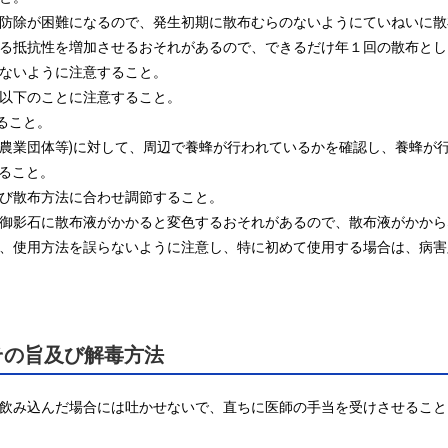
と防除が困難になるので、発生初期に散布むらのないようにていねいに散
対する抵抗性を増加させるおそれがあるので、できるだけ年１回の散布とし
らないように注意すること。

、以下のことに注意すること。

こと。

域の農業団体等)に対して、周辺で養蜂が行われているかを確認し、養蜂が
ること。

及び散布方法に合わせ調節すること。

、御影石に散布液がかかると変色するおそれがあるので、散布液がかから
時期、使用方法を誤らないように注意し、特に初めて使用する場合は、病
その旨及び解毒方法
って飲み込んだ場合には吐かせないで、直ちに医師の手当を受けさせるこ