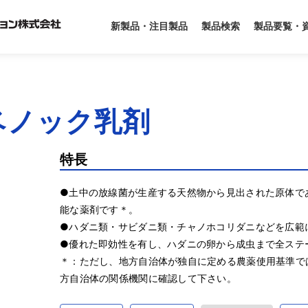
製品要覧・
新製品・注目製品
製品検索
ベノック乳剤
特長
●土中の放線菌が生産する天然物から見出された原体であ
能な薬剤です＊。

●ハダニ類・サビダニ類・チャノホコリダニなどを広範に
●優れた即効性を有し、ハダニの卵から成虫まで全ステー
＊：ただし、地方自治体が独自に定める農薬使用基準で
方自治体の関係機関に確認して下さい。