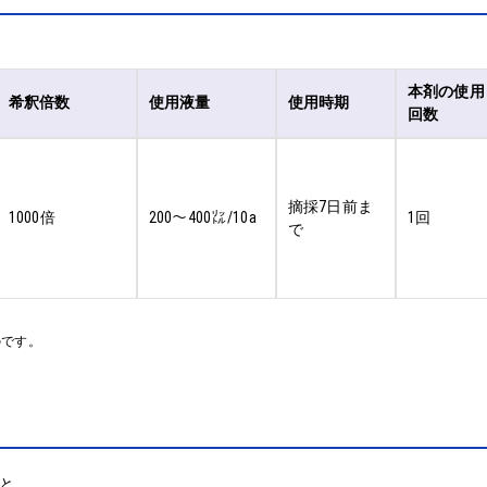
本剤の使用
希釈倍数
使用液量
使用時期
回数
摘採7日前ま
1000倍
200～400㍑/10a
1回
で
のです。
と。
