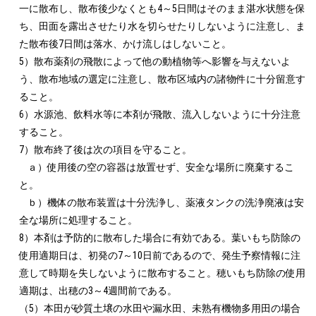
一に散布し、散布後少なくとも4～5日間はそのまま湛水状態を保
ち、田面を露出させたり水を切らせたりしないように注意し、ま
た散布後7日間は落水、かけ流しはしないこと。

5）散布薬剤の飛散によって他の動植物等へ影響を与えないよ
う、散布地域の選定に注意し、散布区域内の諸物件に十分留意す
ること。

6）水源池、飲料水等に本剤が飛散、流入しないように十分注意
すること。

7）散布終了後は次の項目を守ること。

	ａ）使用後の空の容器は放置せず、安全な場所に廃棄するこ
と。

	ｂ）機体の散布装置は十分洗浄し、薬液タンクの洗浄廃液は安
全な場所に処理すること。

8）本剤は予防的に散布した場合に有効である。葉いもち防除の
使用適期日は、初発の7～10日前であるので、発生予察情報に注
意して時期を失しないように散布すること。穂いもち防除の使用
適期は、出穂の3～4週間前である。

（5）本田が砂質土壌の水田や漏水田、未熟有機物多用田の場合