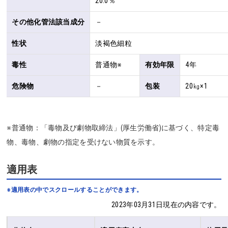
20.0％
その他化管法該当成分
－
性状
淡褐色細粒
毒性
普通物※
有効年限
4年
危険物
－
包装
20㎏×1
※普通物：「毒物及び劇物取締法」(厚生労働省)に基づく、特定毒
物、毒物、劇物の指定を受けない物質を示す。
適用表
※適用表の中でスクロールすることができます。
2023年03月31日現在の内容です。