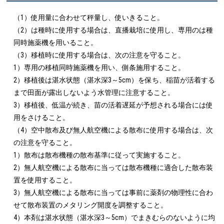
（1）使用量に合わせて秤量し、使いきること。

（2）は種時に使用する場合は、直播栽培に使用し、専用のは種
同時施薬機を用いること。

（3）移植時に使用する場合は、次の注意を守ること。

1）専用の移植同時施薬機を用い、側条施用すること。

2）移植後は湛水状態（湛水深3～5cm）を保ち、稲苗が活着する
まで田面が露出しないよう水管理に注意すること。

3）移植後、低温が続き、苗の活着遅延が予想される場合には使
用をさけること。

（4）空中散布及び無人航空機による散布に使用する場合は、次
の注意を守ること。

1）散布は散布機種の散布基準に従って実施すること。

2）無人航空機による散布に当っては散布機種に適合した散布装
置を使用すること。

3）無人航空機による散布に当っては事前に薬剤の物理性に合わ
せて散布装置のメタリング開度を調整すること。

4）本剤は湛水状態（湛水深3～5cm）でまきむらのないように均