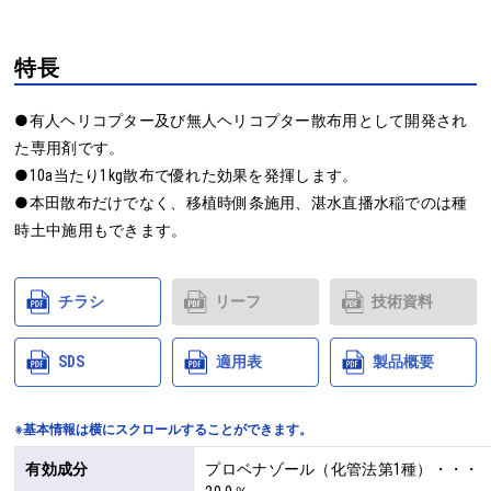
特長
●有人ヘリコプター及び無人ヘリコプター散布用として開発され
た専用剤です。

●10a当たり1kg散布で優れた効果を発揮します。

●本田散布だけでなく、移植時側条施用、湛水直播水稲でのは種
時土中施用もできます。
チラシ
リーフ
技術資料
SDS
適用表
製品概要
※基本情報は横にスクロールすることができます。
有効成分
プロベナゾール（化管法第1種）・・・