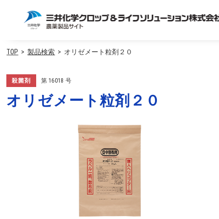
TOP
製品検索
オリゼメート粒剤２０
殺菌剤
第
16018
号
オリゼメート粒剤２０