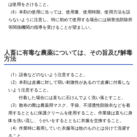
は使用をさけること。

（6）本剤の使用に当っては、使用量、使用時期、使用方法を誤
らないように注意し、特に初めて使用する場合には病害虫防除所
等関係機関の指導を受けることが望ましい。
人畜に有毒な農薬については、その旨及び解毒
方法
（1）誤食などのないよう注意すること。

（2）本剤は皮膚に対して弱い刺激性があるので皮膚に付着しな
いよう注意すること。

　　  付着した場合には直ちに石けんでよく洗い落とすこと。

（3）散布の際は農薬用マスク、手袋、不浸透性防除衣などを着
用するとともに保護クリームを使用すること。作業後は直ちに身
体を洗い流し、うがいをするとともに衣服を交換すること。

（4）作業時に着用していた衣服等は他のものとは分けて洗濯す
ること。
