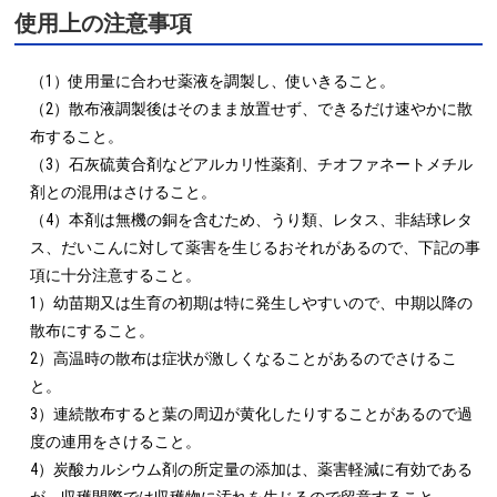
使用上の注意事項
（1）使用量に合わせ薬液を調製し、使いきること。

（2）散布液調製後はそのまま放置せず、できるだけ速やかに散
布すること。

（3）石灰硫黄合剤などアルカリ性薬剤、チオファネートメチル
剤との混用はさけること。

（4）本剤は無機の銅を含むため、うり類、レタス、非結球レタ
ス、だいこんに対して薬害を生じるおそれがあるので、下記の事
項に十分注意すること。

1）幼苗期又は生育の初期は特に発生しやすいので、中期以降の
散布にすること。

2）高温時の散布は症状が激しくなることがあるのでさけるこ
と。

3）連続散布すると葉の周辺が黄化したりすることがあるので過
度の連用をさけること。

4）炭酸カルシウム剤の所定量の添加は、薬害軽減に有効である
が、収穫間際では収穫物に汚れを生じるので留意すること。
