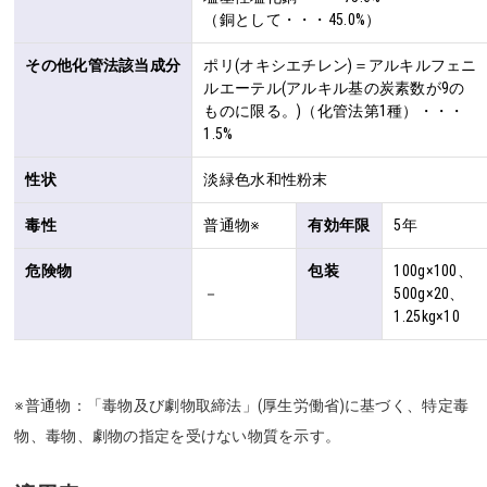
（銅として・・・45.0%）
その他化管法該当成分
ポリ(オキシエチレン)＝アルキルフェニ
ルエーテル(アルキル基の炭素数が9の
ものに限る。)（化管法第1種）・・・
1.5%
性状
淡緑色水和性粉末
毒性
普通物※
有効年限
5年
危険物
包装
100g×100、
－
500g×20、
1.25kg×10
※普通物：「毒物及び劇物取締法」(厚生労働省)に基づく、特定毒
物、毒物、劇物の指定を受けない物質を示す。