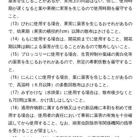
薬害を生じることがあるが、実用上の問題はない。但し、使用時
期が遅くなると葉や果梗に実害を生じるので使用時期を厳守する
こと。

（13）びわに使用する場合、果実に薬害を生じるおそれがあるの
で、幼果期（果実の横径約1cm）以降の散布はさけること。

（14）ももに使用する場合は、開花前までに使用すること。開花
期以降は銅による薬害が生じることがあるので散布しないこと。

（15）ブロッコリーに使用する場合、生育抑制や葉縁の黄白化等
の薬害を生じるおそれがあるので、所定の希釈倍数を厳守するこ
と。

（16）にんにくに使用する場合、葉に薬害を生じることがあるの
で、高温時（６月以降）の多数回散布はさけること。

（17）みずかけな（水掛菜）に使用する場合は、散布後少なくと
も7日間は落水、かけ流しはしないこと。

（18）適用作物群に属する作物又はその新品種に本剤を初めて使
用する場合は、使用者の責任において事前に薬害の有無を十分確
認してから使用すること。なお、病害虫防除所等関係機関の指導
を受けることが望ましい。
