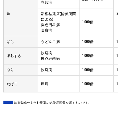
赤焼病
茶
新梢枯死症(輪斑病菌
による)
1000倍
褐色円星病
炭疽病
ばら
うどんこ病
1000倍
軟腐病
ほおずき
1000倍
斑点細菌病
ゆり
軟腐病
1000倍
たばこ
疫病
1000倍
は有効成分を含む農薬の総使用回数を示すものです。