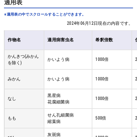
適用表
※適用表の中でスクロールすることができます。
2024年06月12日現在の内容です。
作物名
適用病害虫名
希釈倍数
かんきつ(みかん
かいよう病
1000倍
を除く)
みかん
かいよう病
1000倍
黒星病
なし
1000倍
花腐細菌病
せん孔細菌病
もも
500倍
縮葉病
灰斑病