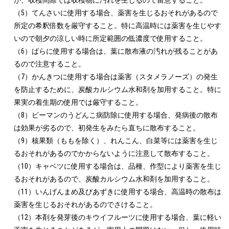
（5）てんさいに使用する場合、薬害を生じるおそれがあるので
所定の希釈倍数を厳守すること。特に高温時には薬害を生じやす
いので朝夕の涼しい時に所定範囲の低濃度で使用すること。

（6）ばらに使用する場合は、葉に散布液の汚れが残ることがあ
るので注意すること。

（7）かんきつに使用する場合は薬害（スタメラノーズ）の発生
を防止するために、炭酸カルシウム水和剤を加用すること。特に
果実の着生期の使用では厳守すること。

（8）ピーマンのうどんこ病防除に使用する場合、発病後の散布
は効果が劣るので、初発生をみたら直ちに散布すること。

（9）核果類（ももを除く）、れんこん、白菜等には薬害を生じ
るおそれがあるのでかからないように注意して散布すること。

（10）キャベツに使用する場合は、品種、作型により薬害を生じ
るおそれがあるので、炭酸カルシウム水和剤を加用すること。

（11）いんげんまめ及びあずきに使用する場合、高温時の散布は
薬害を生じるおそれがあるのでさけること。

（12）本剤を発芽後のキウイフルーツに使用する場合、葉に軽い