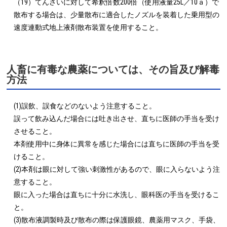
（19）てんさいに対して希釈倍数200倍（使用液量25L／10ａ）で
散布する場合は、少量散布に適合したノズルを装着した乗用型の
速度連動式地上液剤散布装置を使用すること。
人畜に有毒な農薬については、その旨及び解毒
方法
(1)誤飲、誤食などのないよう注意すること。

誤って飲み込んだ場合には吐き出させ、直ちに医師の手当を受け
させること。

本剤使用中に身体に異常を感じた場合には直ちに医師の手当を受
けること。

(2)本剤は眼に対して強い刺激性があるので、眼に入らないよう注
意すること。

眼に入った場合は直ちに十分に水洗し、眼科医の手当を受けるこ
と。

(3)散布液調製時及び散布の際は保護眼鏡、農薬用マスク、手袋、