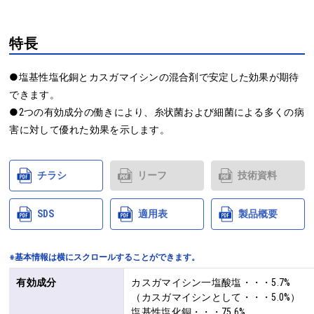
特長
●塩基性塩化銅とカスガマイシンの混合剤で安定した効果が期待
できます。

●2つの有効成分の働きにより、糸状菌および細菌による多くの病
害に対して優れた効果を示します。
チラシ
リーフ
技術資料
SDS
適用表
製品概要
※基本情報は横にスクロールすることができます。
有効成分
カスガマイシン一塩酸塩・・・5.7%

（カスガマイシンとして・・・5.0%）

塩基性塩化銅・・・75.6%
