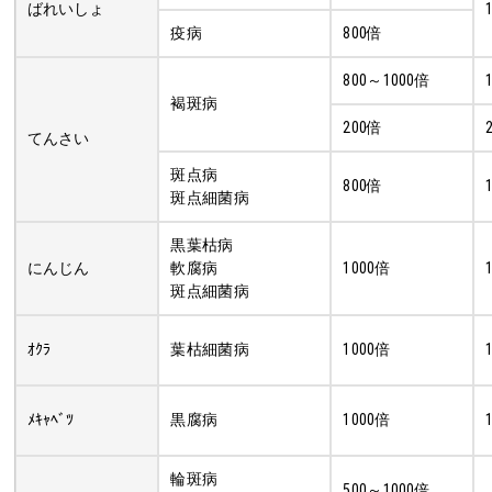
ばれいしょ
疫病
800倍
800～1000倍
褐斑病
200倍
てんさい
斑点病
800倍
斑点細菌病
黒葉枯病
にんじん
軟腐病
1000倍
斑点細菌病
ｵｸﾗ
葉枯細菌病
1000倍
ﾒｷｬﾍﾞﾂ
黒腐病
1000倍
輪斑病
500～1000倍