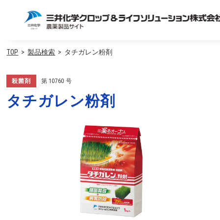
TOP
製品検索
タチガレン粉剤
殺菌剤
第
10760
号
タチガレン粉剤