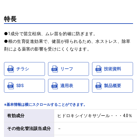
特長
●1成分で苗立枯病、ムレ苗を的確に防ぎます。

●根の生育促進効果で、健苗が得られるため、水ストレス、除草
剤による薬害の影響を受けにくくなります。
チラシ
リーフ
技術資料
SDS
適用表
製品概要
※基本情報は横にスクロールすることができます。
有効成分
ヒドロキシイソキサゾール・・・4.0％
その他化管法該当成分
－