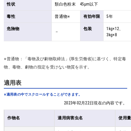
性状
類白色粉末 45μm以下
毒性
普通物※
有効年限
5年
危険物
包装
1kg×12、
－
3kg×8 
※普通物：「毒物及び劇物取締法」(厚生労働省)に基づく、特定毒
物、毒物、劇物の指定を受けない物質を示す。
適用表
※適用表の中でスクロールすることができます。
2023年02月22日現在の内容です。
作物名
適用病害虫名
使用