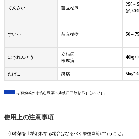
250～
てんさい
苗立枯病
(約400
すいか
苗立枯病
50～7
立枯病
ほうれんそう
40kg/1
根腐病
たばこ
舞病
5kg/10
は有効成分を含む農薬の総使用回数を示すものです。
使用上の注意事項
(1)本剤を土壌混和する場合はなるべく播種直前に行うこと。
