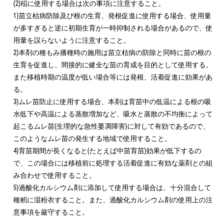
(2)稲に使用する場合は次の事項に注意すること。

1)苗立枯病防除及び根の生育、発根促進に使用する場合、使用量
が多すぎると逆に初期生育が一時抑制される場合があるので、使
用量を誤らないように注意すること。

2)本剤の種もみ播種時の施用は苗立枯病の防除と同時に苗の根の
生育を促進し、間接的に健全な苗の育成を目的として使用する。
また移植時期の温度が低い場合等には発根、活着促進に効果があ
る。

3)ムレ苗防止に使用する場合、本剤は育苗中の低温による根の吸
水低下や高温による蒸散増加など、吸水と蒸散の不均衡によって
起こるムレ苗(生理的な急性萎凋障害)に対して有効であるので、
このようなムレ苗の発生する地域で使用すること。

4)育苗期間が長くなると(たとえば中苗育苗)効果が低下するの
で、この場合には移植前に処理する活着促進に有効な薬剤との組
み合わせで使用すること。

5)過酸化カルシウム剤に添加して使用する場合は、十分混合して
種籾に湿粉衣すること。また、過酸化カルシウム剤の使用上の注
意事項を厳守すること。