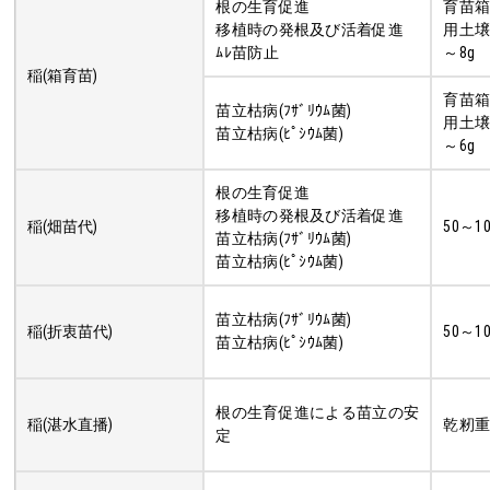
根の生育促進
育苗箱(
移植時の発根及び活着促進
用土壌
ﾑﾚ苗防止
～8g
稲(箱育苗)
育苗箱(
苗立枯病(ﾌｻﾞﾘｳﾑ菌)
用土壌
苗立枯病(ﾋﾟｼｳﾑ菌)
～6g
根の生育促進
移植時の発根及び活着促進
稲(畑苗代)
50～1
苗立枯病(ﾌｻﾞﾘｳﾑ菌)
苗立枯病(ﾋﾟｼｳﾑ菌)
苗立枯病(ﾌｻﾞﾘｳﾑ菌)
稲(折衷苗代)
50～1
苗立枯病(ﾋﾟｼｳﾑ菌)
根の生育促進による苗立の安
稲(湛水直播)
乾籾重
定