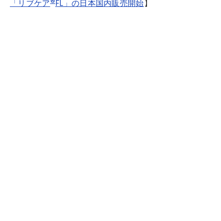
®
「リブケア
FL」の日本国内販売開始
】