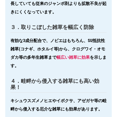
長していても従来のジャンボ剤よりも拡散不良が起
きにくくなっています。
３．取りこぼした雑草を幅広く防除
有効な3成分配合で、ノビエはもちろん、SU抵抗性
雑草(コナギ、ホタルイ等)から、クログワイ・オモ
ダカ等の多年生雑草まで
幅広い雑草に効果
を示しま
す。
４．畦畔から侵入する雑草にも高い効
果！
キシュウスズメノヒエやイボクサ、アゼガヤ等の畦
畔から侵入する厄介な雑草にも効果があります。