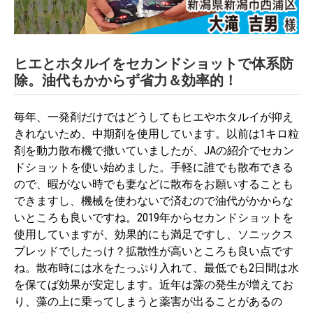
ヒエとホタルイをセカンドショットで体系防
除。油代もかからず省力＆効率的！
毎年、一発剤だけではどうしてもヒエやホタルイが抑え
きれないため、中期剤を使用しています。以前は1キロ粒
剤を動力散布機で撒いていましたが、JAの紹介でセカン
ドショットを使い始めました。手軽に誰でも散布できる
ので、暇がない時でも妻などに散布をお願いすることも
できますし、機械を使わないで済むので油代がかからな
いところも良いですね。2019年からセカンドショットを
使用していますが、効果的にも満足ですし、ソニックス
プレッドでしたっけ？拡散性が高いところも良い点です
ね。散布時には水をたっぷり入れて、最低でも2日間は水
を保てば効果が安定します。近年は藻の発生が増えてお
り、藻の上に乗ってしまうと薬害が出ることがあるの