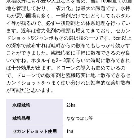
水稲以外にも小麦や大豆などを含め、合計100ha近くの農
地を管理しており、「省力化」は最大の課題です。水持
ちが悪い圃場も多く、一発剤だけではどうしてもホタル
イ等が残るので、必ず中後期剤との体系処理を行ってい
ます。近年は省力化剤の種類も増えてきており、セカン
ドショットSジャンボもその選択肢の一つです。5cm以上
の深水で散布すれば畦畔からの散布でもしっかり効かす
ことができました。臨機応変に手軽に散布できるのが良
いですね。ホタルイも2～3葉くらいの時期に散布できれ
ば十分効果が出ます。ドローンの導入も進めているの
で、ドローンでの散布剤と臨機応変に地上散布できるセ
カンドショットをうまく使い分ければ効率的な薬剤散布
が可能だと思います。
水稲栽培
26ha
栽培品種
ななつぼし等
セカンドショット使用
1ha