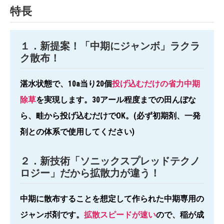
特長
１．新提案！「中期にジャンボ」ラクラ
ク散布！
湛水状態で、10a当り20個
投げ込むだけの省力中期
除草
を実現します。30アール程度までの田んぼな
ら、畦から投げ込むだけでOK。(必ず初期剤、一発
剤との体系で使用してください)
２．新技術「ソニックスプレッドテクノ
ロジー」だから拡散力が違う！
中期に散布することを想定して作られた中期専用の
ジャンボ剤です。
拡散スピードが速い
ので、稲が成