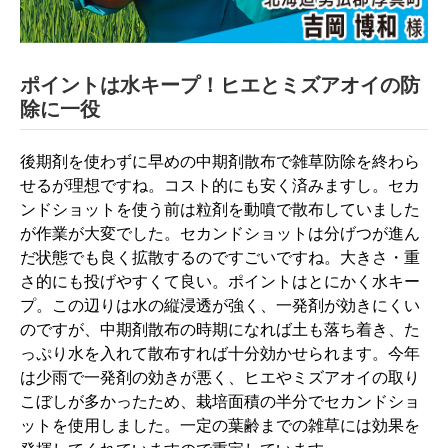
ポイントは水キープ！ヒエとミズアオイの防
除に一役
後期剤を使わずに早めの中期剤散布で雑草防除を終わら
せるが理想ですね。コスト的にも安く済みますし。セカ
ンドショットを使う前は粒剤を動噴で散布していました
が作業が大変でした。セカンドショットは分げつが進ん
だ状態でも良く拡散するのですごいですね。大きさ・重
さ的にも投げやすくて良い。ポイントはとにかく水キー
プ。この辺りは水の縦浸透が強く、一発剤が効きにくい
のですが、中期剤散布の時期になれば土も落ち着き、た
っぷり水を入れて散布すれば十分効かせられます。今年
は少雨で一発剤の効きが悪く、ヒエやミズアオイの取り
こぼしが多かったため、栽培面積の半分でセカンドショ
ットを使用しました。一定の葉齢までの雑草には効果を