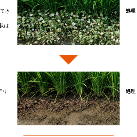
ってき
処理
状は
至り
処理