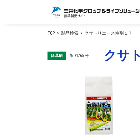
TOP
製品検索
クサトリエース粒剤１７
クサ
除草剤
第
21765
号