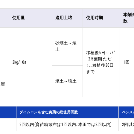
本剤
使用量
適用土壌
使用時期
数
砂壌土～埴
土
移植後5日～ﾉﾋﾞ
ｴ2.5葉期 ただ
3kg/10a
1回
し､移植後30日
まで
壌土～埴土
表層
ダイムロンを含む農薬の総使用回数
ベンス
3回以内(育苗箱散布は1回以内､本田では2回以内)
2回以