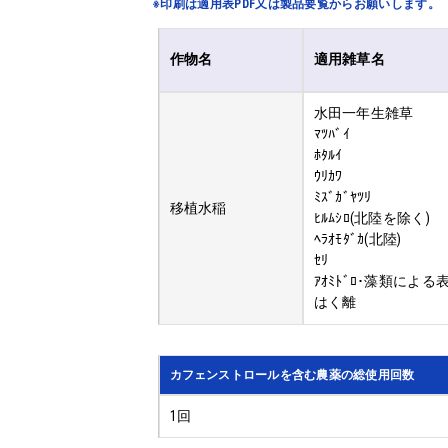
※印刷は適用表PDF又は製品要覧からお願いします。
作物名
適用雑草名
水田一年生雑草
ﾏﾂﾊﾞｲ
ﾎﾀﾙｲ
ｳﾘｶﾜ
ﾐｽﾞｶﾞﾔﾂﾘ
移植水稲
ﾋﾙﾑｼﾛ(北陸を除く)
ﾍﾗｵﾓﾀﾞｶ(北陸)
ｾﾘ
ｱｵﾐﾄﾞﾛ･藻類による
はく離
カフェンストロールを含む農薬の総使用回数
1回