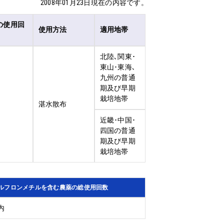
2008年01月23日現在の内容です。
の使用回
使用方法
適用地帯
北陸､関東･
東山･東海､
九州の普通
期及び早期
栽培地帯
湛水散布
近畿･中国･
四国の普通
期及び早期
栽培地帯
ルフロンメチルを含む農薬の総使用回数
内