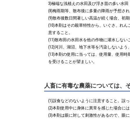
3)極端な浅植えの水田及び浮き苗の多い水田

(8)梅雨期等、散布後に多量の降雨が予想さ
(9)散布後数日間著しい高温が続く場合、
(10)本剤はその殺草特性から、いぐさ、
意すること。

(11)散布田の水田水を他の作物に灌水しないこ
(12)河川、湖沼、地下水等を汚染しないよう
(13)本剤の使用に当っては、使用量、使
を受けることが望ましい。
人畜に有毒な農薬については、
(1)誤食などのないように注意すること。誤
(2)本剤使用中に身体に異常を感じた場合に
(3)本剤は眼に対して刺激性があるので、