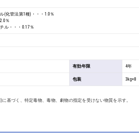
(化管法第1種)・・・1.0％

0％

ル・・・0.17％
有効年限
4年
包装
3kg×8
省)に基づく、特定毒物、毒物、劇物の指定を受けない物質を示す。