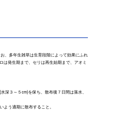
。なお、多年生雑草は生育段階によって効果にふれ
ロは発生期まで、セリは再生始期まで、アオミ
水深３～５cm)を保ち、散布後７日間は落水、
いよう適期に散布すること。
