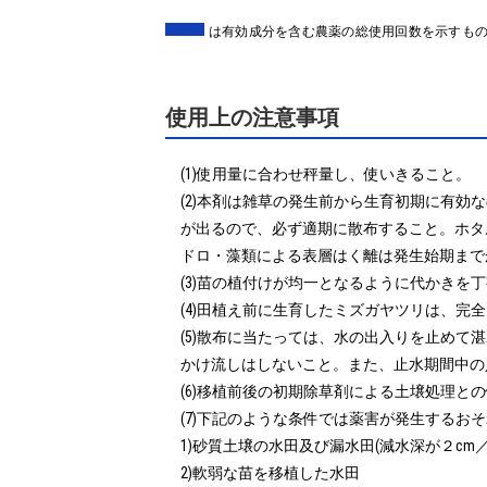
は有効成分を含む農薬の総使用回数を示すも
使用上の注意事項
(1)使用量に合わせ秤量し、使いきること。

(2)本剤は雑草の発生前から生育初期に有効
が出るので、必ず適期に散布すること。ホタ
ドロ・藻類による表層はく離は発生始期まで
(3)苗の植付けが均一となるように代かきを
(4)田植え前に生育したミズガヤツリは、完
(5)散布に当たっては、水の出入りを止めて
かけ流しはしないこと。また、止水期間中の
(6)移植前後の初期除草剤による土壌処理と
(7)下記のような条件では薬害が発生するお
1)砂質土壌の水田及び漏水田(減水深が２cm／
2)軟弱な苗を移植した水田
