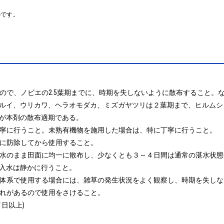
のです。
なので、ノビエの2.5葉期までに、時期を失しないように散布すること
ルイ、ウリカワ、ヘラオモダカ、ミズガヤツリは２葉期まで、ヒルムシ
が本剤の散布適期である。

丁寧に行うこと。未熟有機物を施用した場合は、特に丁寧に行うこと。

全に防除してから使用すること。

湛水のまま田面に均一に散布し、少なくとも３～４日間は通常の湛水状態(
入水は静かに行うこと。

の体系で使用する場合には、雑草の発生状況をよく観察し、時期を失しな
それがあるので使用をさけること。

日以上)
