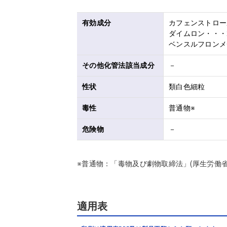
有効成分
カフェンストロール
ダイムロン・・・2.
ベンスルフロンメチ
その他化管法該当成分
－
性状
類白色細粒
毒性
普通物※
危険物
－
※普通物：「毒物及び劇物取締法」(厚生労働
適用表