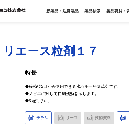
製品要覧・
新製品・注目製品
製品検索
トリエース粒剤１７
特長
●移植後5日から使用できる水稲用一発除草剤です。

●ノビエに対して長期残効を示します。

●3㎏剤です。
チラシ
リーフ
技術資料