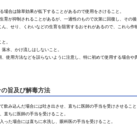
れる場合は除草効果が低下することがあるので使用をさけること。

初期生育が抑制されることがあるが、一過性のもので次第に回復し、その後
れんこん、せり、くわいなどの生育を阻害するおそれがあるので、これら
と。

、落水、かけ流しはしないこと。

用時期、使用方法などを誤らないように注意し、特に初めて使用する場合
その旨及び解毒方法
って飲み込んだ場合には吐き出させ、直ちに医師の手当を受けさせること。
は、直ちに医師の手当を受けること。

眼に入った場合には直ちに水洗し、眼科医の手当を受けること。