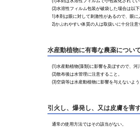
(1)本剤は水溶性フィルムで小包装化されて
(2)水溶性フィルム包装が破袋した場合は以下
1)本剤は眼に対して刺激性があるので、眼に
2)かぶれやすい体質の人は取扱いに十分注意
水産動植物に有毒な農薬につい
(1)水産動植物(藻類)に影響を及ぼすので、
(2)散布後は水管理に注意すること。

(3)空袋等は水産動植物に影響を与えないよ
引火し、爆発し、又は皮膚を害