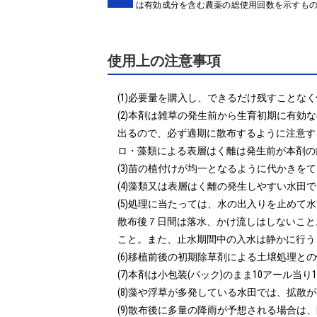
は有効成分を含む農薬の総使用回数を示すも
使用上の注意事項
(1)必要量を購入し、できるだけ残すことなく
(2)本剤は雑草の発生前から生育初期に有効
出るので、必ず適期に散布するように注意す
ロ・藻類による表層はく離は発生前が本剤の
(3)苗の植付けが均一となるように代かきを
(4)藻類又は表層はく離の発生しやすい水田
(5)処理に当たっては、水の出入りを止め
散布後７日間は落水、かけ流しはしないこと
こと。また、止水期間中の入水は静かに行うこ
(6)移植前後の初期除草剤による土壌処理と
(7)本剤は小包装(パック)のまま10アール当
(8)藻や浮草が多発している水田では、拡散
(9)散布後に多量の降雨が予想される場合は