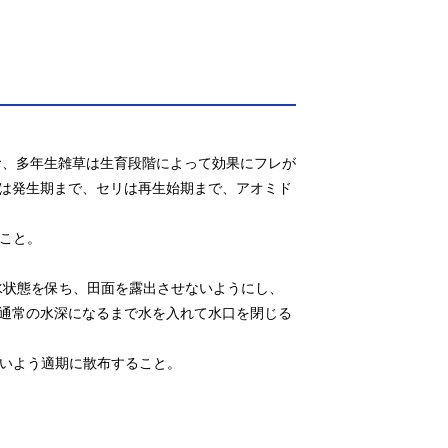
なお、多年生雑草は生育段階によって効果にフレが
は発生期まで、セリは再生始期まで、アオミド
こと。

水状態を保ち、田面を露出させないようにし、
通常の水深になるまで水を入れて水口を閉じる
いよう適期に散布すること。
