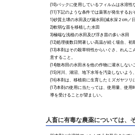
(10)パックに使用しているフィルムは水溶
(11)下記のような条件では薬害が発生するお
1)砂質土壌の水田及び漏水田(減水深２cm／日以
2)軟弱な苗を移植した水田

3)極端な浅植の水田及び浮き苗の多い水田

(12)処理後数日間著しい高温が続く場合、
(13)本剤はその殺草特性からいぐさ、れ
意すること。

(14)散布田の水田水を他の作物に灌水しないこ
(15)河川、湖沼、地下水等を汚染しないよう
(16)本剤は、移植前に生育したミズガヤツ
(17)本剤の使用に当たっては、使用量、
導を受けることが望ましい。
人畜に有毒な農薬については、