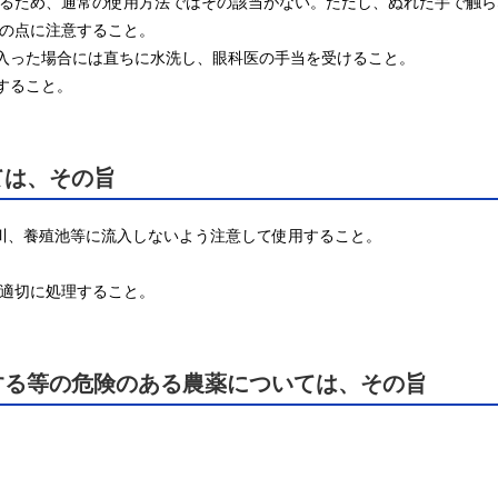
いるため、通常の使用方法ではその該当がない。ただし、ぬれた手で触ら
の点に注意すること。

入った場合には直ちに水洗し、眼科医の手当を受けること。

すること。
ては、その旨
河川、養殖池等に流入しないよう注意して使用すること。

う適切に処理すること。
する等の危険のある農薬については、その旨