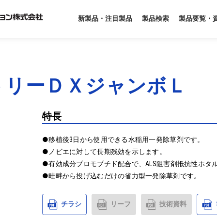
製品要覧・
新製品・注目製品
製品検索
トリーＤＸジャンボＬ
特長
●移植後3日から使用できる水稲用一発除草剤です。

●ノビエに対して長期残効を示します。

●有効成分ブロモブチド配合で、ALS阻害剤抵抗性ホタ
●畦畔から投げ込むだけの省力型一発除草剤です。
チラシ
リーフ
技術資料