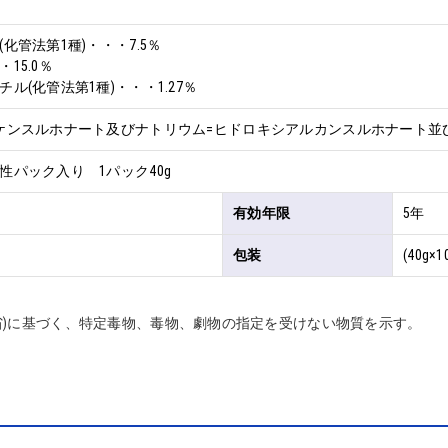
化管法第1種)・・・7.5％

5.0％

ル(化管法第1種)・・・1.27％
ケンスルホナート及びナトリウム=ヒドロキシアルカンスルホナート並びに
性パック入り 1パック40g
有効年限
5年
包装
(40g×1
省)に基づく、特定毒物、毒物、劇物の指定を受けない物質を示す。