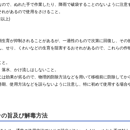
性なので、ぬれた手で作業したり、降雨で破袋することのないように注意す
それがあるので使用をさけること。

上)

初期生育が抑制されることがあるが、一過性のもので次第に回復し、その
んこん、せり、くわいなどの生育を阻害するおそれがあるので、これらの
と。

、落水、かけ流しはしないこと。

リには効果が劣るので、物理的防除方法などを用いて移植前に防除してから
使用時期、使用方法などを誤らないように注意し、特に初めて使用する場
その旨及び解毒方法