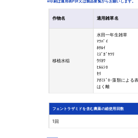
※印刷は適用表PDF又は製品要覧からお願いします。
作物名
適用雑草名
水田一年生雑草
ﾏﾂﾊﾞｲ
ﾎﾀﾙｲ
ﾐｽﾞｶﾞﾔﾂﾘ
移植水稲
ｳﾘｶﾜ
ﾋﾙﾑｼﾛ
ｾﾘ
ｱｵﾐﾄﾞﾛ･藻類による
はく離
フェントラザミドを含む農薬の総使用回数
1回