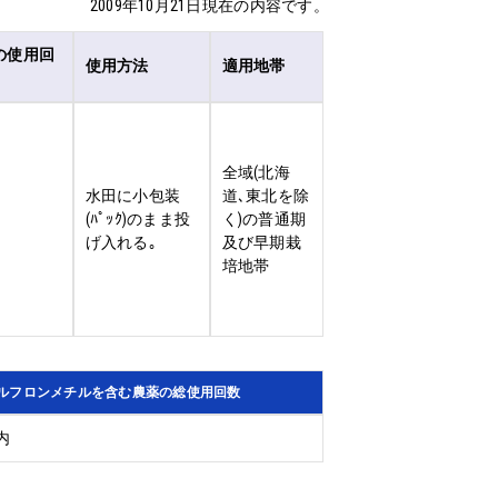
2009年10月21日現在の内容です。
の使用回
使用方法
適用地帯
全域(北海
水田に小包装
道､東北を除
(ﾊﾟｯｸ)のまま投
く)の普通期
げ入れる｡
及び早期栽
培地帯
ルフロンメチルを含む農薬の総使用回数
内