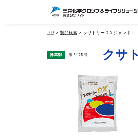
TOP
製品検索
クサトリーＤＸジャンボＬ
クサ
除草剤
第
21175
号