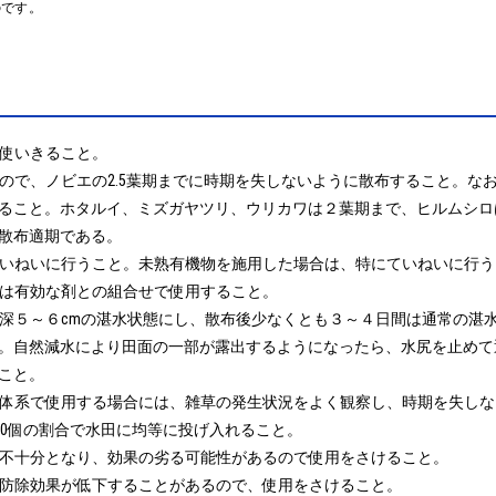
のです。
使いきること。

なので、ノビエの2.5葉期までに時期を失しないように散布すること。
ること。ホタルイ、ミズガヤツリ、ウリカワは２葉期まで、ヒルムシロ
散布適期である。

ていねいに行うこと。未熟有機物を施用した場合は、特にていねいに行う
では有効な剤との組合せで使用すること。

て水深５～６cmの湛水状態にし、散布後少なくとも３～４日間は通常の湛
。自然減水により田面の一部が露出するようになったら、水尻を止めて
と。

の体系で使用する場合には、雑草の発生状況をよく観察し、時期を失しな
り10個の割合で水田に均等に投げ入れること。

が不十分となり、効果の劣る可能性があるので使用をさけること。

、防除効果が低下することがあるので、使用をさけること。
