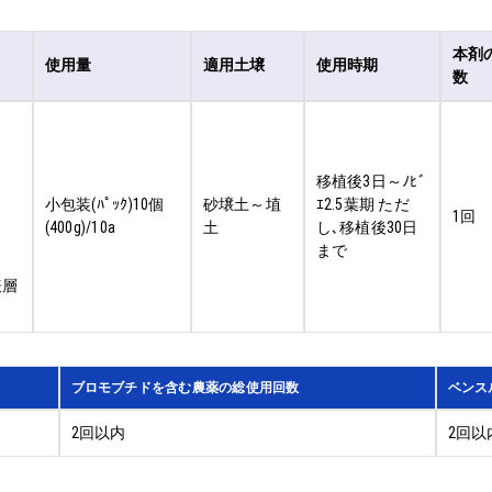
本剤
使用量
適用土壌
使用時期
数
移植後3日～ﾉﾋﾞ
小包装(ﾊﾟｯｸ)10個
砂壌土～埴
ｴ2.5葉期 ただ
1回
(400g)/10a
土
し､移植後30日
まで
表層
ブロモブチドを含む農薬の総使用回数
ベンス
2回以内
2回以