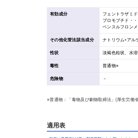
有効成分
フェントラザミド(
ブロモブチド・・・1
ベンスルフロンメチ
その他化管法該当成分
ナトリウム=アル
性状
淡褐色粒状、水溶
毒性
普通物※
危険物
－
※普通物：「毒物及び劇物取締法」(厚生労働
適用表