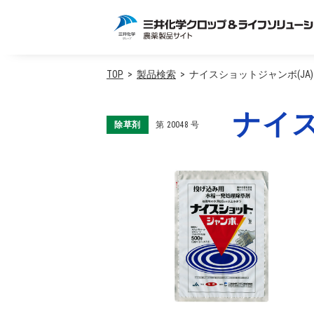
TOP
製品検索
ナイスショットジャンボ(JA)
ナイス
除草剤
第
20048
号