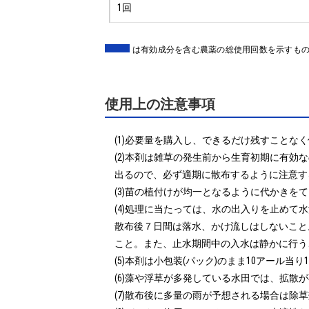
1回
は有効成分を含む農薬の総使用回数を示すも
使用上の注意事項
(1)必要量を購入し、できるだけ残すことなく
(2)本剤は雑草の発生前から生育初期に有
出るので、必ず適期に散布するように注意す
(3)苗の植付けが均一となるように代かきを
(4)処理に当たっては、水の出入りを止め
散布後７日間は落水、かけ流しはしないこと
こと。また、止水期間中の入水は静かに行うこ
(5)本剤は小包装(パック)のまま10アール当
(6)藻や浮草が多発している水田では、拡散
(7)散布後に多量の雨が予想される場合は除