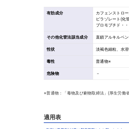
有効成分
カフェンストロール
ピラゾレート(化管法
ブロモブチド・・・
その他化管法該当成分
直鎖アルキルベンゼ
性状
淡褐色細粒、水溶
毒性
普通物※
危険物
－
※普通物：「毒物及び劇物取締法」(厚生労働
適用表