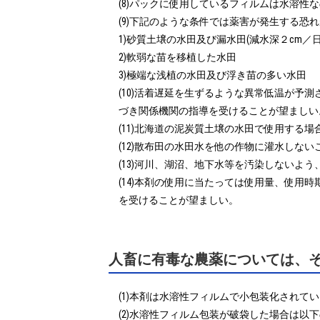
(8)パックに使用しているフィルムは水溶性
(9)下記のような条件では薬害が発生する恐
1)砂質土壌の水田及び漏水田(減水深２cm／日以
2)軟弱な苗を移植した水田

3)極端な浅植の水田及び浮き苗の多い水田

(10)活着遅延を生ずるような異常低温が
づき関係機関の指導を受けることが望ましい。
(11)北海道の泥炭質土壌の水田で使用する
(12)散布田の水田水を他の作物に灌水しないこ
(13)河川、湖沼、地下水等を汚染しないよう
(14)本剤の使用に当たっては使用量、使
を受けることが望ましい。
人畜に有毒な農薬については、
(1)本剤は水溶性フィルムで小包装化されて
(2)水溶性フィルム包装が破袋した場合は以下