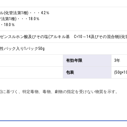
(化管法第1種)・・・4.2％

第1種)・・・18.0％

18.0％
ンスルホン酸及びその塩(アルキル基　C=10～14及びその混合物)(化管法
性パック入り1パック50g
有効年限
3年
包装
(50g×1
省)に基づく、特定毒物、毒物、劇物の指定を受けない物質を示す。