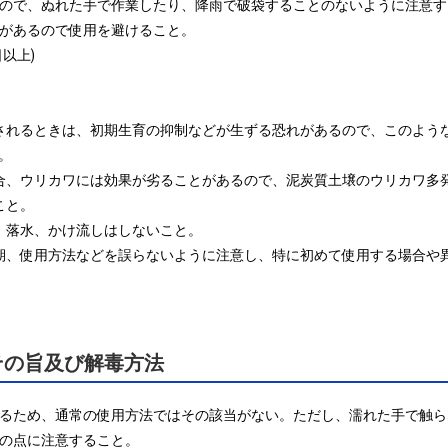
なので、ぬれた手で作業したり、降雨で破袋することのないように注意す
れがあるので使用を避けること。

上)

予測されるときは、初期生育の抑制などが生ずる恐れがあるので、このよ


場合、ウリカワには効果が劣ることがあるので、泥炭質土壌のウリカワ多
と。

、落水、かけ流しはしないこと。

用時期、使用方法などを誤らないように注意し、特に初めて使用する場合
その旨及び解毒方法
いるため、通常の使用方法ではその該当がない。ただし、濡れた手で触ら
の点に注意すること。
