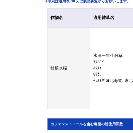
※印刷は適用表PDF又は製品要覧からお願いします。
作物名
適用雑草名
水田一年生雑草
ﾏﾂﾊﾞｲ
移植水稲
ﾎﾀﾙｲ
ｳﾘｶﾜ
ﾍﾗｵﾓﾀﾞｶ(北海道､東北
カフェンストロールを含む農薬の総使用回数