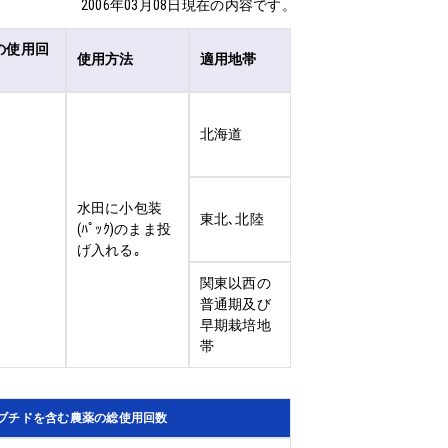
2006年03月08日現在の内容です。
の使用回
使用方法
適用地帯
北海道
水田に小包装
東北､北陸
(ﾊﾟｯｸ)のまま投
げ入れる｡
関東以西の
普通期及び
早期栽培地
帯
ブチドを含む農薬の総使用回数