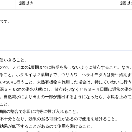
2回以内
2回以
のです。
使いきること。

効なので、ノビエの2葉期までに時期を失しないように散布すること。な
ること。ホタルイは２葉期まで、ウリカワ、ヘラオモダカは発生始期ま
ていねいに行うこと。未熟有機物を施用した場合は、特にていねいに行う
て水深５～６cmの湛水状態にし、散布後少なくとも３～４日間は通常の湛
。自然減水により田面の一部が露出するようになったら、水尻を止めて
と。

り10個の割合で水田に均等に投げ入れること。

が不十分となり、効果の劣る可能性があるので使用を避けること。

草効果が低下することがあるので使用を避けること。
