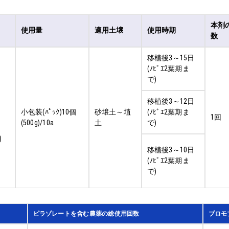
本剤
使用量
適用土壌
使用時期
数
移植後3～15日
(ﾉﾋﾞｴ2葉期ま
で)
移植後3～12日
小包装(ﾊﾟｯｸ)10個
砂壌土～埴
(ﾉﾋﾞｴ2葉期ま
1回
(500g)/10a
土
で)
)
移植後3～10日
(ﾉﾋﾞｴ2葉期ま
で)
ピラゾレートを含む農薬の総使用回数
ブロモ