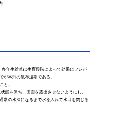
内
お、多年生雑草は生育段階によって効果にフレが
でが本剤の散布適期である。

こと。

水状態を保ち、田面を露出させないようにし、
通常の水深になるまで水を入れて水口を閉じる